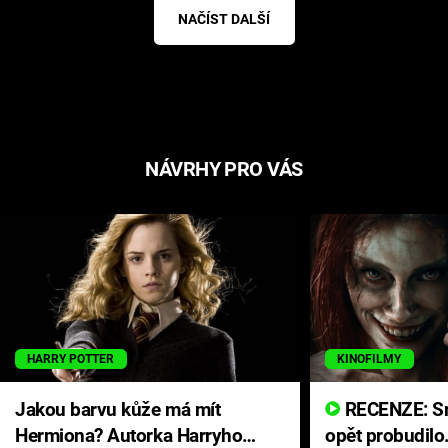
NAČÍST DALŠÍ
NÁVRHY PRO VÁS
HARRY POTTER
KINOFILMY
Jakou barvu kůže má mít
RECENZE: Smrtelné zlo se
Hermiona? Autorka Harryho
opět probudilo