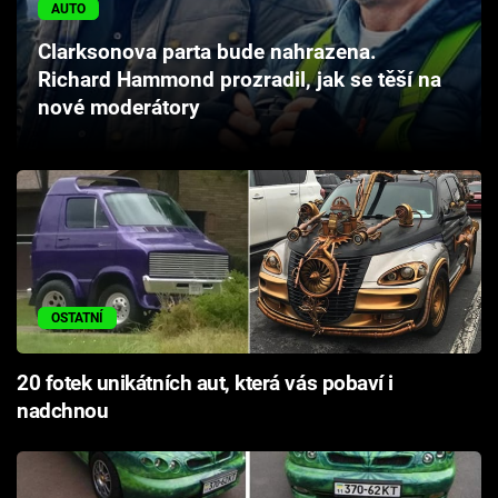
AUTO
Cool Esport
Clarksonova parta bude nahrazena.
Pořady
Richard Hammond prozradil, jak se těší na
nové moderátory
TV Program
Sledujte prima+
Přihlášení
OSTATNÍ
Sledujte nás
20 fotek unikátních aut, která vás pobaví i
nadchnou