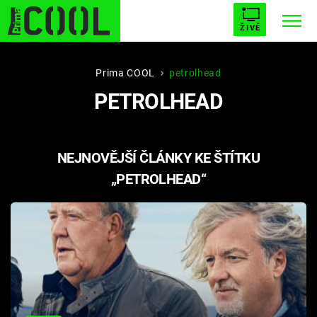
ŽIVĚ
STARHOUSE
BUFFY, PŘEMOŽITELKA UPÍRŮ
Trendy:
Prima COOL
petrolhead
PETROLHEAD
ESCAPE
PLNEJ KOTEL
AVENGERS 5
NEJNOVĚJŠÍ ČLÁNKY KE ŠTÍTKU
„PETROLHEAD“
Témata
Filmy
Seriály
Hry