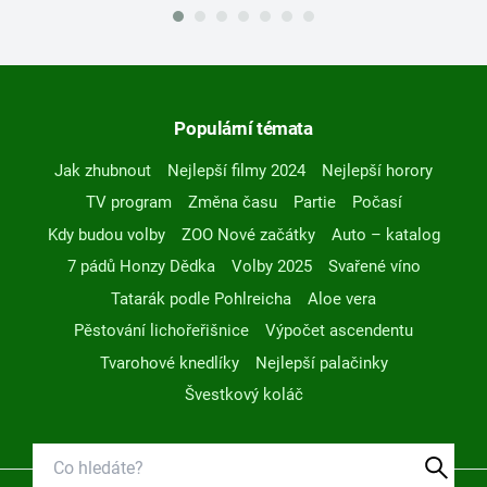
Populární témata
Jak zhubnout
Nejlepší filmy 2024
Nejlepší horory
TV program
Změna času
Partie
Počasí
Kdy budou volby
ZOO Nové začátky
Auto – katalog
7 pádů Honzy Dědka
Volby 2025
Svařené víno
Tatarák podle Pohlreicha
Aloe vera
Pěstování lichořeřišnice
Výpočet ascendentu
Tvarohové knedlíky
Nejlepší palačinky
Švestkový koláč