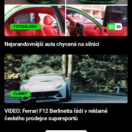
20
FOTOGALERIE
Nejsrandovnější auta chycená na silnici
ČLÁNKY
VIDEO: Ferrari F12 Berlinetta řádí v reklamě
českého prodejce supersportů