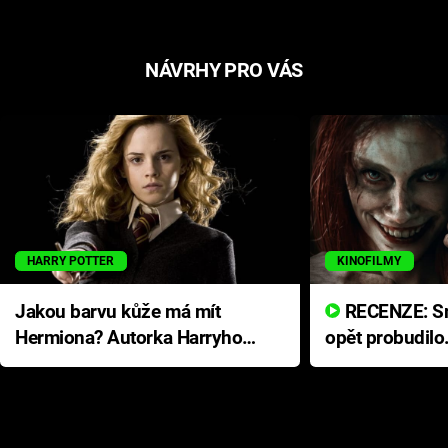
NÁVRHY PRO VÁS
HARRY POTTER
KINOFILMY
Jakou barvu kůže má mít
RECENZE: Smrtelné zlo se
Hermiona? Autorka Harryho
opět probudilo
Pottera přišla s ráznou
přichází s neo
odpovědí
hororovou nab