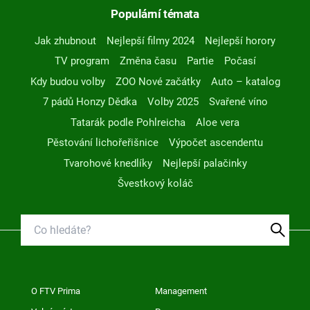
Populární témata
Jak zhubnout
Nejlepší filmy 2024
Nejlepší horory
TV program
Změna času
Partie
Počasí
Kdy budou volby
ZOO Nové začátky
Auto – katalog
7 pádů Honzy Dědka
Volby 2025
Svařené víno
Tatarák podle Pohlreicha
Aloe vera
Pěstování lichořeřišnice
Výpočet ascendentu
Tvarohové knedlíky
Nejlepší palačinky
Švestkový koláč
O FTV Prima
Management