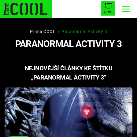
ŽIVĚ
STARHOUSE
BUFFY, PŘEMOŽITELKA UPÍRŮ
Trendy:
Prima COOL
Paranormal Activity 3
PARANORMAL ACTIVITY 3
ESCAPE
PLNEJ KOTEL
AVENGERS 5
NEJNOVĚJŠÍ ČLÁNKY KE ŠTÍTKU
„PARANORMAL ACTIVITY 3“
Témata
Filmy
Seriály
Hry