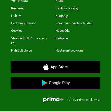
Volná místa
Press
Reklama
Castingy a výzvy
HbbTV
Kontakty
Podmínky užívání
Zpracování osobních údajů
Cookies
Nápověda
Vlastník FTV Prima spol. s
Redakce
r.o.
Nahlásit chybu
Nastavení soukromí
App Store
Google Play
© FTV Prima spol. s r.o.