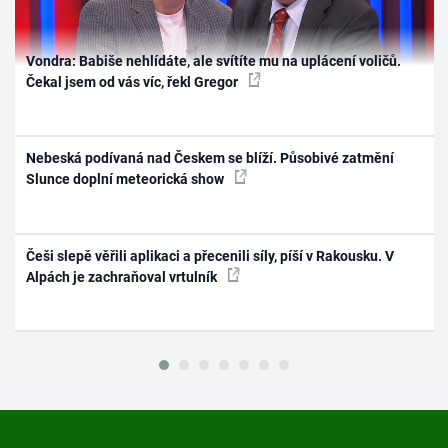
Vondra: Babiše nehlídáte, ale svítíte mu na uplácení voličů.
Čekal jsem od vás víc, řekl Gregor
Nebeská podívaná nad Českem se blíží. Působivé zatmění
Slunce doplní meteorická show
Češi slepě věřili aplikaci a přecenili síly, píší v Rakousku. V
Alpách je zachraňoval vrtulník