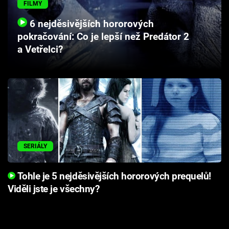
FILMY
Cool Esport
6 nejděsivějších hororových
Pořady
pokračování: Co je lepší než Predátor 2
a Vetřelci?
TV Program
Sledujte prima+
Přihlášení
SERIÁLY
Sledujte nás
Tohle je 5 nejděsivějších hororových prequelů!
Viděli jste je všechny?