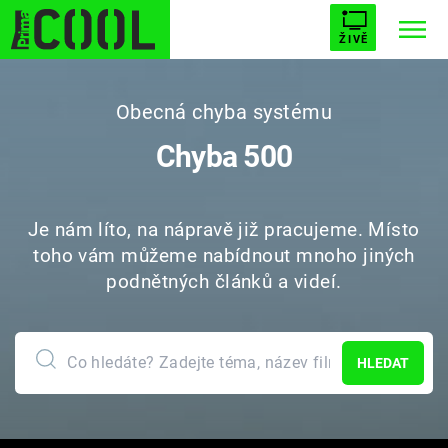
ŽIVĚ
STARHOUSE
BUFFY, PŘEMOŽITELKA UPÍRŮ
Trendy:
Obecná chyba systému
ESCAPE
PLNEJ KOTEL
AVENGERS 5
Chyba 500
Je nám líto, na nápravě již pracujeme. Místo
toho vám můžeme nabídnout mnoho jiných
Témata
podnětných článků a videí.
Filmy
HLEDAT
Seriály
Hry