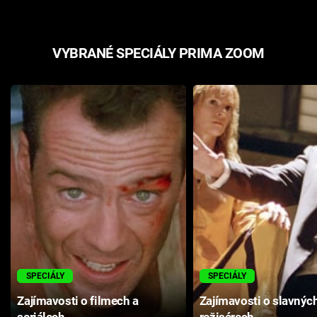
VYBRANÉ SPECIÁLY PRIMA ZOOM
SPECIÁLY
SPECIÁLY
Zajímavosti o filmech a
Zajímavosti o slavnýc
seriálech
režisérech