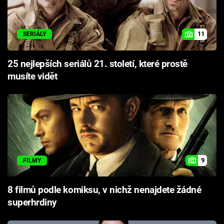
11
SERIÁLY
25 nejlepších seriálů 21. století, které prostě
musíte vidět
9
FILMY
8 filmů podle komiksu, v nichž nenajdete žádné
superhrdiny