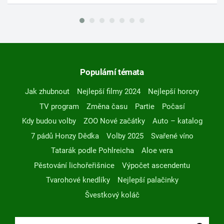
Populární témata
Jak zhubnout
Nejlepší filmy 2024
Nejlepší horory
TV program
Změna času
Partie
Počasí
Kdy budou volby
ZOO Nové začátky
Auto – katalog
7 pádů Honzy Dědka
Volby 2025
Svařené víno
Tatarák podle Pohlreicha
Aloe vera
Pěstování lichořeřišnice
Výpočet ascendentu
Tvarohové knedlíky
Nejlepší palačinky
Švestkový koláč