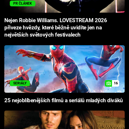
PR ČLÁNEK
Nejen Robbie Williams. LOVESTREAM 2026
přiveze hvězdy, které běžně uvidíte jen na
největších světových festivalech
16
SERIÁLY
25 nejoblíbenějších filmů a seriálů mladých diváků