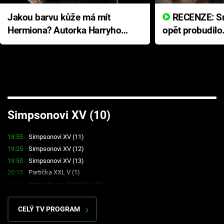
Jakou barvu kůže má mít
RECENZE: Smrtelné zlo se
Hermiona? Autorka Harryho
opět probudilo
Pottera přišla s ráznou
přichází s neo
odpovědí
hororovou nab
Failed to fetch
Simpsonovi XV (10)
18:55
Simpsonovi XV (11)
19:25
Simpsonovi XV (12)
19:50
Simpsonovi XV (13)
20:15
Partička XXL V (1)
21:40
Prima Pauza: Partička (46)
CELÝ TV PROGRAM