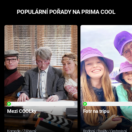
Cool Esport
POPULÁRNÍ POŘADY NA PRIMA COOL
Pořady
TV Program
Sledujte prima+
Přihlášení
Sledujte nás
PŘEHRÁT
PŘEHRÁT
Mezi COOLky
Fotr na tripu
Komedie / Zábavný
Rodinný / Reality / Cestopisný