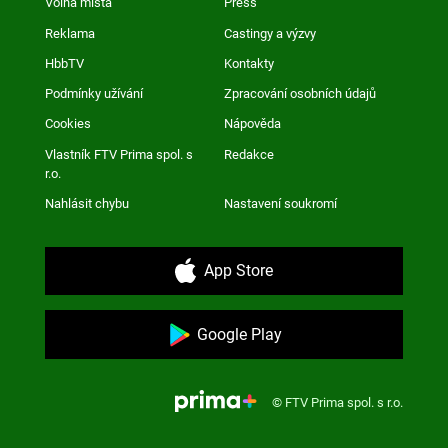
Volná místa
Press
Reklama
Castingy a výzvy
HbbTV
Kontakty
Podmínky užívání
Zpracování osobních údajů
Cookies
Nápověda
Vlastník FTV Prima spol. s
Redakce
r.o.
Nahlásit chybu
Nastavení soukromí
App Store
Google Play
© FTV Prima spol. s r.o.