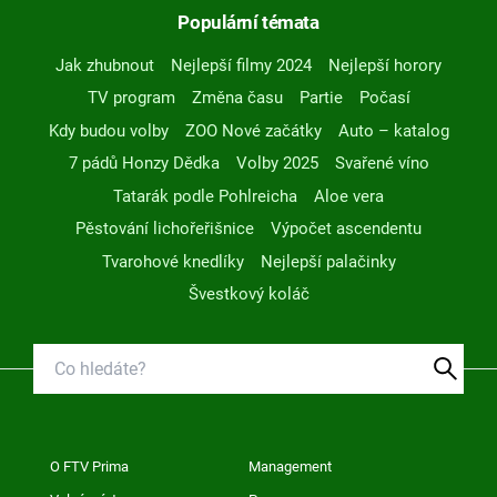
Populární témata
Jak zhubnout
Nejlepší filmy 2024
Nejlepší horory
TV program
Změna času
Partie
Počasí
Kdy budou volby
ZOO Nové začátky
Auto – katalog
7 pádů Honzy Dědka
Volby 2025
Svařené víno
Tatarák podle Pohlreicha
Aloe vera
Pěstování lichořeřišnice
Výpočet ascendentu
Tvarohové knedlíky
Nejlepší palačinky
Švestkový koláč
O FTV Prima
Management