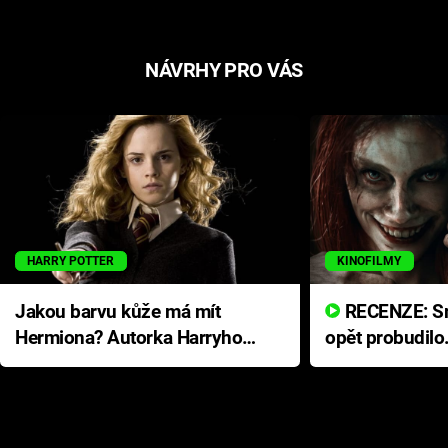
NÁVRHY PRO VÁS
HARRY POTTER
KINOFILMY
Jakou barvu kůže má mít
RECENZE: Smrtelné zlo se
Hermiona? Autorka Harryho
opět probudilo
Pottera přišla s ráznou
přichází s neo
odpovědí
hororovou nab