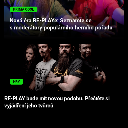
Cool Esport
PRIMA COOL
Pořady
Nová éra RE-PLAYe: Seznamte se
s moderátory populárního herního pořadu
TV Program
Sledujte prima+
Přihlášení
HRY
Sledujte nás
RE-PLAY bude mít novou podobu. Přečtěte si
vyjádření jeho tvůrců