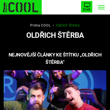
ŽIVĚ
STARHOUSE
BUFFY, PŘEMOŽITELKA UPÍRŮ
Trendy:
Prima COOL
Oldřich Štěrba
OLDŘICH ŠTĚRBA
ESCAPE
PLNEJ KOTEL
AVENGERS 5
NEJNOVĚJŠÍ ČLÁNKY KE ŠTÍTKU „OLDŘICH
ŠTĚRBA“
Témata
Filmy
Seriály
Hry