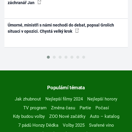
záchranář Jan
Úmorné, ministři s námi nechodí do debat, popsal Grolich
situaci v opozici. Chystá velký krok
Populární témata
Jak zhubnout
Nejlepší filmy 2024
Nejlepší horory
TV program
Změna času
Partie
Počasí
Kdy budou volby
ZOO Nové začátky
Auto – katalog
7 pádů Honzy Dědka
Volby 2025
Svařené víno