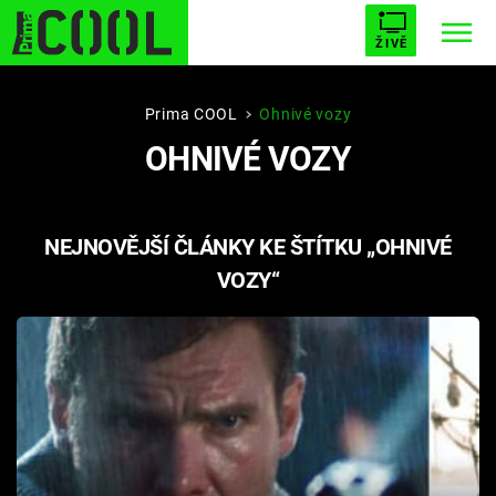
ŽIVĚ
STARHOUSE
BUFFY, PŘEMOŽITELKA UPÍRŮ
Trendy:
Prima COOL
Ohnivé vozy
OHNIVÉ VOZY
ESCAPE
PLNEJ KOTEL
AVENGERS 5
NEJNOVĚJŠÍ ČLÁNKY KE ŠTÍTKU „OHNIVÉ
VOZY“
Témata
Filmy
Seriály
Hry