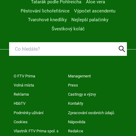
Tatarák podle Pohlreicha
Aloe vera
Pěstování lichořeřišnice
Výpočet ascendentu
Tvarohové knedlíky
Nejlepší palačinky
Švestkový koláč
O FTV Prima
Management
Volná místa
Press
Reklama
Castingy a výzvy
HbbTV
Kontakty
Podmínky užívání
Zpracování osobních údajů
Cookies
Nápověda
Vlastník FTV Prima spol. s
Redakce