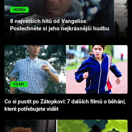
Cool Esport
HUDBA
Pořady
8 největších hitů od Vangelise:
Poslechněte si jeho nejkrásnější hudbu
TV Program
Sledujte prima+
Přihlášení
FILMY
Sledujte nás
Co si pustit po Zátopkovi: 7 dalších filmů o běhání,
které potřebujete vidět