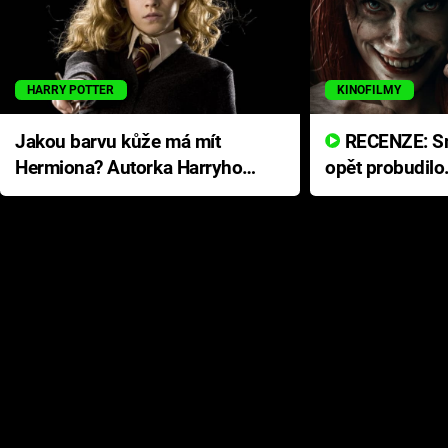
HARRY POTTER
KINOFILMY
Jakou barvu kůže má mít
RECENZE: Smrtelné zlo se
Hermiona? Autorka Harryho
opět probudilo
Pottera přišla s ráznou
přichází s neo
odpovědí
hororovou nab