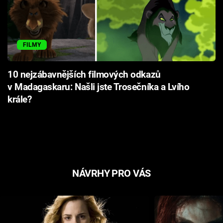
FILMY
10 nejzábavnějších filmových odkazů
v Madagaskaru: Našli jste Trosečníka a Lvího
krále?
NÁVRHY PRO VÁS