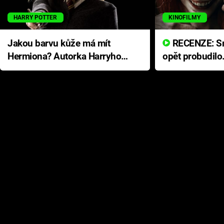
HARRY POTTER
KINOFILMY
Jakou barvu kůže má mít
RECENZE: Smrtelné zlo se
Hermiona? Autorka Harryho
opět probudilo
Pottera přišla s ráznou
přichází s neo
odpovědí
hororovou nab