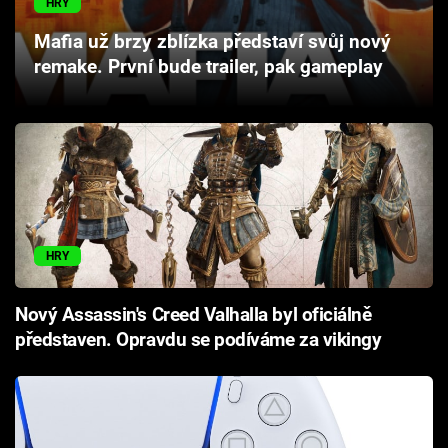
HRY
Cool Esport
Mafia už brzy zblízka představí svůj nový
remake. První bude trailer, pak gameplay
Pořady
TV Program
Sledujte prima+
Přihlášení
HRY
Sledujte nás
Nový Assassin's Creed Valhalla byl oficiálně
představen. Opravdu se podíváme za vikingy