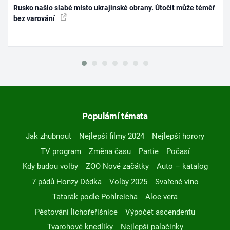
Rusko našlo slabé místo ukrajinské obrany. Útočit může téměř
bez varování
Populární témata
Jak zhubnout
Nejlepší filmy 2024
Nejlepší horory
TV program
Změna času
Partie
Počasí
Kdy budou volby
ZOO Nové začátky
Auto – katalog
7 pádů Honzy Dědka
Volby 2025
Svařené víno
Tatarák podle Pohlreicha
Aloe vera
Pěstování lichořeřišnice
Výpočet ascendentu
Tvarohové knedlíky
Nejlepší palačinky