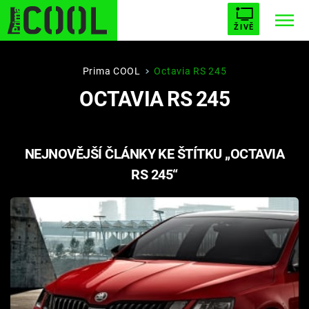
ŽIVĚ
STARHOUSE
BUFFY, PŘEMOŽITELKA UPÍRŮ
Trendy:
Prima COOL
Octavia RS 245
OCTAVIA RS 245
ESCAPE
PLNEJ KOTEL
AVENGERS 5
NEJNOVĚJŠÍ ČLÁNKY KE ŠTÍTKU „OCTAVIA
RS 245“
Témata
Filmy
Seriály
Hry