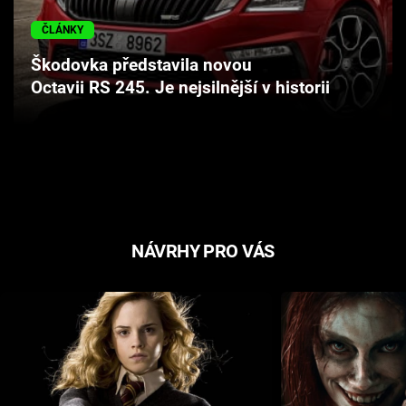
Cool Esport
ČLÁNKY
Pořady
Škodovka představila novou
Octavii RS 245. Je nejsilnější v historii
TV Program
Sledujte prima+
Přihlášení
NÁVRHY PRO VÁS
Sledujte nás