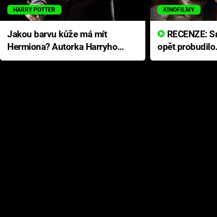
HARRY POTTER
KINOFILMY
Jakou barvu kůže má mít
RECENZE: Smrtelné zlo se
Hermiona? Autorka Harryho
opět probudilo
Pottera přišla s ráznou
přichází s neo
odpovědí
hororovou nab