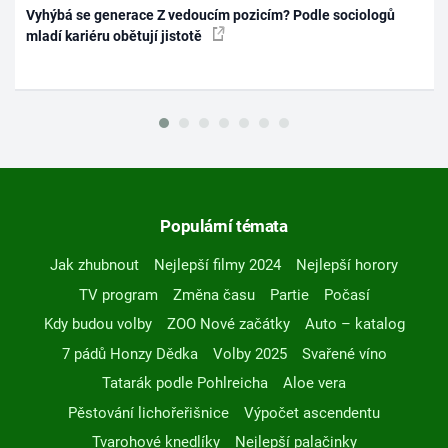
Vyhýbá se generace Z vedoucím pozicím? Podle sociologů
mladí kariéru obětují jistotě
Populární témata
Jak zhubnout
Nejlepší filmy 2024
Nejlepší horory
TV program
Změna času
Partie
Počasí
Kdy budou volby
ZOO Nové začátky
Auto – katalog
7 pádů Honzy Dědka
Volby 2025
Svařené víno
Tatarák podle Pohlreicha
Aloe vera
Pěstování lichořeřišnice
Výpočet ascendentu
Tvarohové knedlíky
Nejlepší palačinky