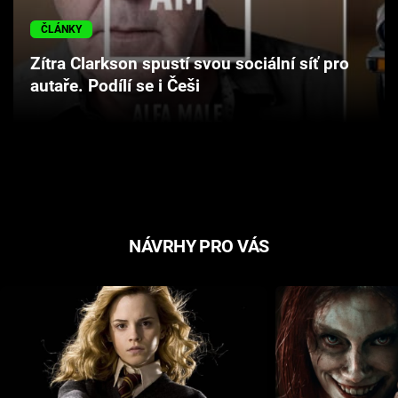
Cool Esport
ČLÁNKY
Pořady
Zítra Clarkson spustí svou sociální síť pro
autaře. Podílí se i Češi
TV Program
Sledujte prima+
Přihlášení
NÁVRHY PRO VÁS
Sledujte nás