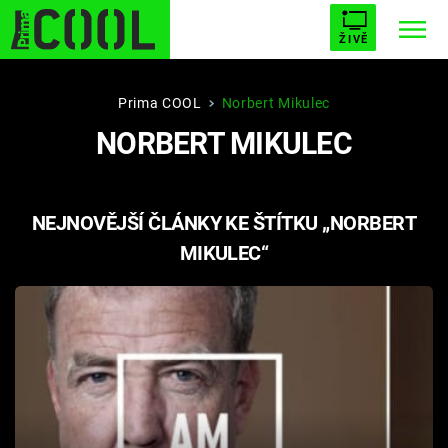
ŽIVĚ
STARHOUSE
BUFFY, PŘEMOŽITELKA UPÍRŮ
Trendy:
Prima COOL
Norbert Mikulec
NORBERT MIKULEC
ESCAPE
PLNEJ KOTEL
AVENGERS 5
NEJNOVĚJŠÍ ČLÁNKY KE ŠTÍTKU „NORBERT
MIKULEC“
Témata
Filmy
Seriály
Hry