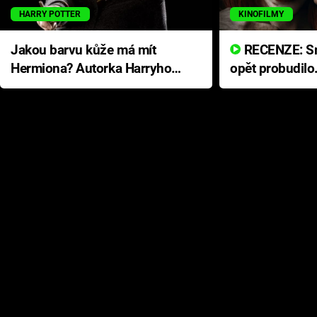
HARRY POTTER
KINOFILMY
Jakou barvu kůže má mít
RECENZE: Smrtelné zlo se
Hermiona? Autorka Harryho
opět probudilo
Pottera přišla s ráznou
přichází s neo
odpovědí
hororovou nab