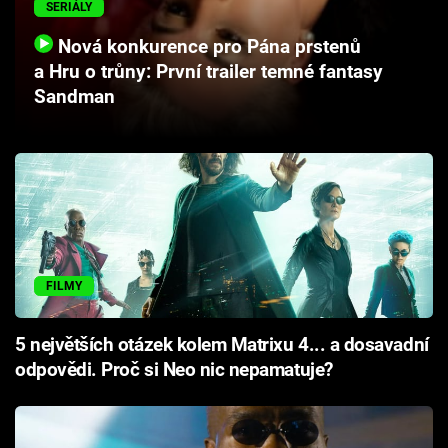
SERIÁLY
Cool Esport
Nová konkurence pro Pána prstenů
Pořady
a Hru o trůny: První trailer temné fantasy
Sandman
TV Program
Sledujte prima+
Přihlášení
FILMY
Sledujte nás
5 největších otázek kolem Matrixu 4... a dosavadní
odpovědi. Proč si Neo nic nepamatuje?