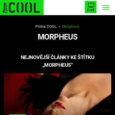
ŽIVĚ
STARHOUSE
BUFFY, PŘEMOŽITELKA UPÍRŮ
Trendy:
Prima COOL
Morpheus
MORPHEUS
ESCAPE
PLNEJ KOTEL
AVENGERS 5
NEJNOVĚJŠÍ ČLÁNKY KE ŠTÍTKU
„MORPHEUS“
Témata
Filmy
Seriály
Hry