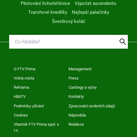
Pěstování lichořeřišnice
Výpočet ascendentu
Tvarohové knedlíky
Nejlepší palačinky
Švestkový koláč
O FTV Prima
Management
Volná místa
Press
Reklama
Castingy a výzvy
HbbTV
Kontakty
Podmínky užívání
Zpracování osobních údajů
Cookies
Nápověda
Vlastník FTV Prima spol. s
Redakce
r.o.