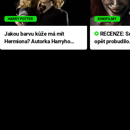
HARRY POTTER
KINOFILMY
Jakou barvu kůže má mít
RECENZE: Smrtelné zlo se
Hermiona? Autorka Harryho
opět probudilo
Pottera přišla s ráznou
přichází s neo
odpovědí
hororovou nab