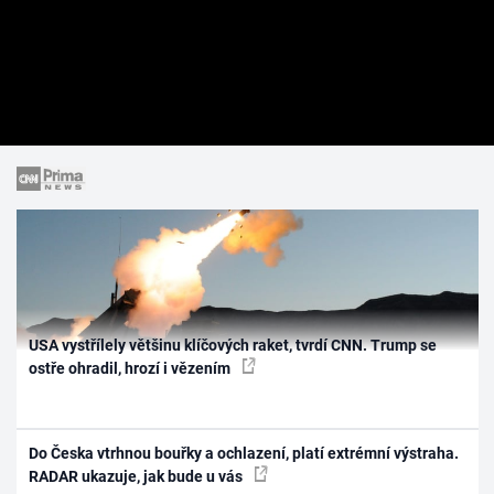
USA vystřílely většinu klíčových raket, tvrdí CNN. Trump se
ostře ohradil, hrozí i vězením
Do Česka vtrhnou bouřky a ochlazení, platí extrémní výstraha.
RADAR ukazuje, jak bude u vás