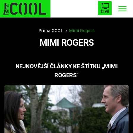
ŽIVĚ
STARHOUSE
BUFFY, PŘEMOŽITELKA UPÍRŮ
Trendy:
Prima COOL
Mimi Rogers
MIMI ROGERS
ESCAPE
PLNEJ KOTEL
AVENGERS 5
NEJNOVĚJŠÍ ČLÁNKY KE ŠTÍTKU „MIMI
ROGERS“
Témata
Filmy
Seriály
Hry