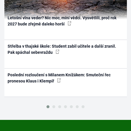
Letošní vlna veder? Nic moc, míní vědci. Vysvětlili, proč rok
2027 bude zřejmě daleko horší
Střelba v thajské škole: Student zabil učitele a další zranil.
Pak spáchal sebevraždu
Poslední rozloučení s Milanem Knížákem: Smuteční řec
pronesou Klaus i Klempíř