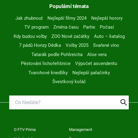
Populární témata
Jak zhubnout
Nejlepší filmy 2024
Nejlepší horory
TV program
Změna času
Partie
Počasí
Kdy budou volby
ZOO Nové začátky
Auto – katalog
7 pádů Honzy Dědka
Volby 2025
Svařené víno
Tatarák podle Pohlreicha
Aloe vera
Pěstování lichořeřišnice
Výpočet ascendentu
Tvarohové knedlíky
Nejlepší palačinky
Švestkový koláč
O FTV Prima
Management