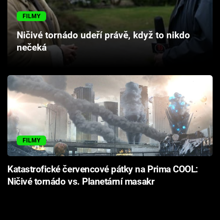
Cool Esport
FILMY
Pořady
Ničivé tornádo udeří právě, když to nikdo
nečeká
TV Program
Sledujte prima+
Přihlášení
FILMY
Sledujte nás
Katastrofické červencové pátky na Prima COOL:
Ničivé tornádo vs. Planetární masakr