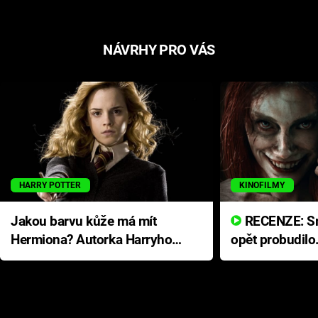
NÁVRHY PRO VÁS
HARRY POTTER
KINOFILMY
Jakou barvu kůže má mít
RECENZE: Smrtelné zlo se
Hermiona? Autorka Harryho
opět probudilo
Pottera přišla s ráznou
přichází s neo
odpovědí
hororovou nab