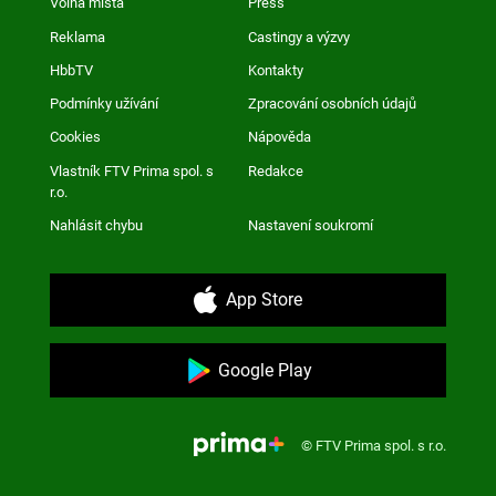
Volná místa
Press
Reklama
Castingy a výzvy
HbbTV
Kontakty
Podmínky užívání
Zpracování osobních údajů
Cookies
Nápověda
Vlastník FTV Prima spol. s
Redakce
r.o.
Nahlásit chybu
Nastavení soukromí
App Store
Google Play
© FTV Prima spol. s r.o.