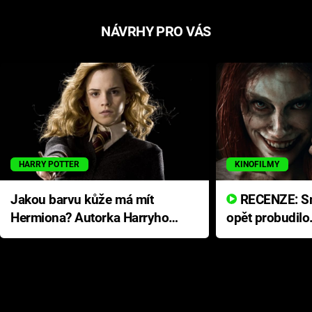
NÁVRHY PRO VÁS
HARRY POTTER
KINOFILMY
Jakou barvu kůže má mít
RECENZE: Smrtelné zlo se
Hermiona? Autorka Harryho
opět probudilo
Pottera přišla s ráznou
přichází s neo
odpovědí
hororovou nab