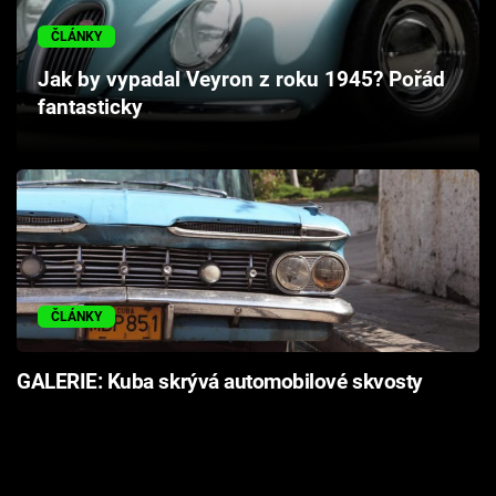
Cool Esport
ČLÁNKY
Pořady
Jak by vypadal Veyron z roku 1945? Pořád
fantasticky
TV Program
Sledujte prima+
Přihlášení
ČLÁNKY
Sledujte nás
GALERIE: Kuba skrývá automobilové skvosty