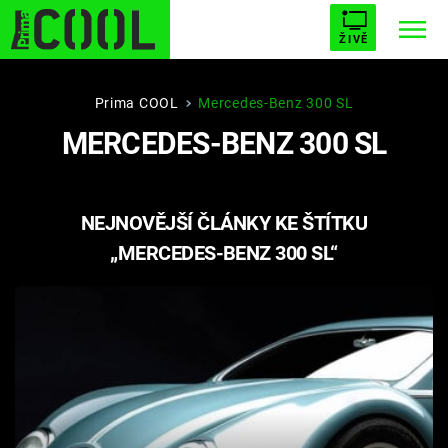
ŽIVĚ
STARHOUSE
BUFFY, PŘEMOŽITELKA UPÍRŮ
Trendy:
Prima COOL
Mercedes-Benz 300 SL
MERCEDES-BENZ 300 SL
ESCAPE
PLNEJ KOTEL
AVENGERS 5
NEJNOVĚJŠÍ ČLÁNKY KE ŠTÍTKU
„MERCEDES-BENZ 300 SL“
Témata
Filmy
Seriály
Hry