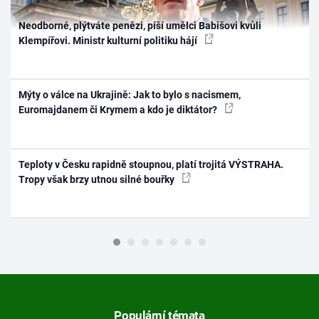
Neodborné, plýtváte penězi, píší umělci Babišovi kvůli
Klempířovi. Ministr kulturní politiku hájí
Mýty o válce na Ukrajině: Jak to bylo s nacismem,
Euromajdanem či Krymem a kdo je diktátor?
Teploty v Česku rapidně stoupnou, platí trojitá VÝSTRAHA.
Tropy však brzy utnou silné bouřky
Populární témata