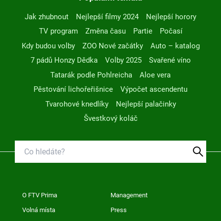
Jak zhubnout
Nejlepší filmy 2024
Nejlepší horory
TV program
Změna času
Partie
Počasí
Kdy budou volby
ZOO Nové začátky
Auto – katalog
7 pádů Honzy Dědka
Volby 2025
Svařené víno
Tatarák podle Pohlreicha
Aloe vera
Pěstování lichořeřišnice
Výpočet ascendentu
Tvarohové knedlíky
Nejlepší palačinky
Švestkový koláč
O FTV Prima
Management
Volná místa
Press