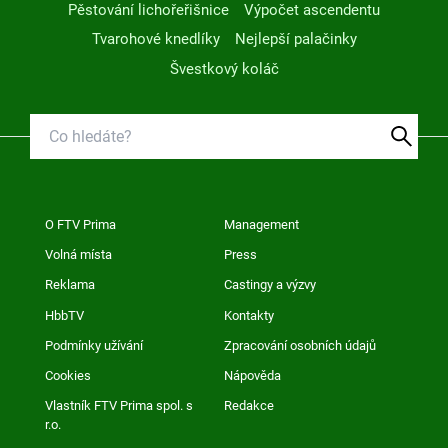
Pěstování lichořeřišnice
Výpočet ascendentu
Tvarohové knedlíky
Nejlepší palačinky
Švestkový koláč
O FTV Prima
Management
Volná místa
Press
Reklama
Castingy a výzvy
HbbTV
Kontakty
Podmínky užívání
Zpracování osobních údajů
Cookies
Nápověda
Vlastník FTV Prima spol. s
Redakce
r.o.