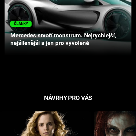
Cool Esport
Pořady
ČLÁNKY
Mercedes stvoří monstrum. Nejrychlejší,
TV Program
nejšílenější a jen pro vyvolené
Sledujte prima+
Přihlášení
Sledujte nás
NÁVRHY PRO VÁS