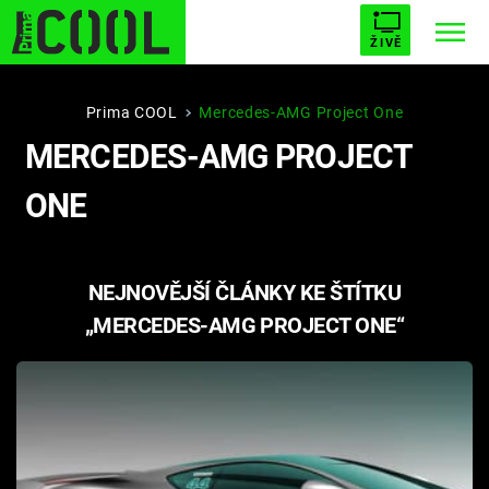
ŽIVĚ
STARHOUSE
BUFFY, PŘEMOŽITELKA UPÍRŮ
Trendy:
Prima COOL
Mercedes-AMG Project One
MERCEDES-AMG PROJECT
ESCAPE
PLNEJ KOTEL
AVENGERS 5
ONE
NEJNOVĚJŠÍ ČLÁNKY KE ŠTÍTKU
Témata
„MERCEDES-AMG PROJECT ONE“
Filmy
Seriály
Hry