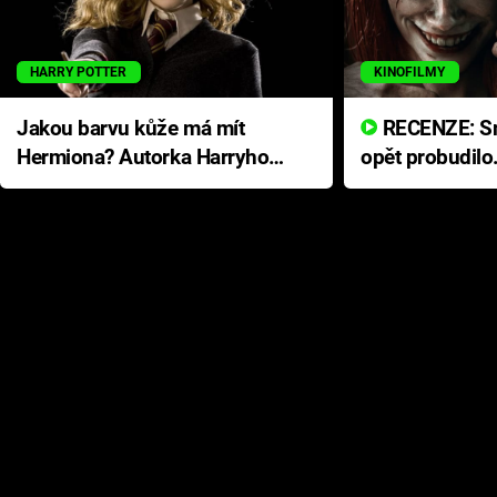
HARRY POTTER
KINOFILMY
Jakou barvu kůže má mít
RECENZE: Smrtelné zlo se
Hermiona? Autorka Harryho
opět probudilo
Pottera přišla s ráznou
přichází s neo
odpovědí
hororovou nab