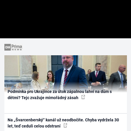
Podmínka pro Ukrajince za útok zápalnou lahví na dům s
dětmi? Tejc zvažuje mimořádný zásah
Na „Švarcenberský“ kanál už neodbočíte. Chyba vydržela 30
let, teď ceduli celou odstraní