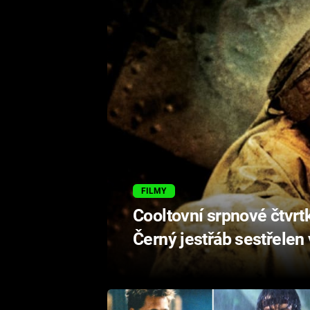
FILMY
Cooltovní srpnové čtvr
Černý jestřáb sestřelen