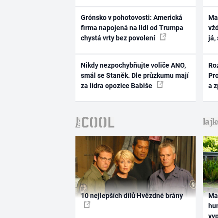
Grónsko v pohotovosti: Americká
Ma
firma napojená na lidi od Trumpa
vž
chystá vrty bez povolení
já,
Nikdy nezpochybňujte voliče ANO,
Ro
smál se Staněk. Dle průzkumu mají
Pr
za lídra opozice Babiše
a 
10 nejlepších dílů Hvězdné brány
Ma
hum
vy