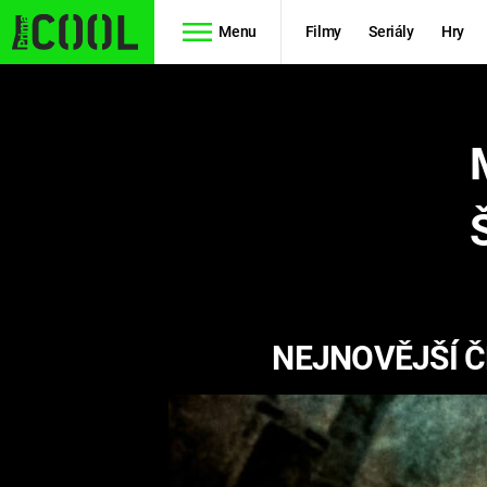
Menu
Filmy
Seriály
Hry
Seriály
Filmy
SIMPSONOVI
STAR WARS
HVĚZDNÁ
AVENGERS
BRÁNA
RYCHLE A
TEORIE
ZBĚSILE 10
NEJNOVĚJŠÍ Č
VELKÉHO
PREDÁTOR
TŘESKU
FUTURAMA