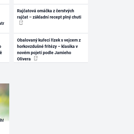
Rajčatová omáčka z čerstvých
rajčat – základní recept plný chuti
atr
Obalovaný kuřecí řízek s vejcem z
o
horkovzdušné fritézy – klasika v
ně
novém pojetí podle Jamieho
Olivera
h!