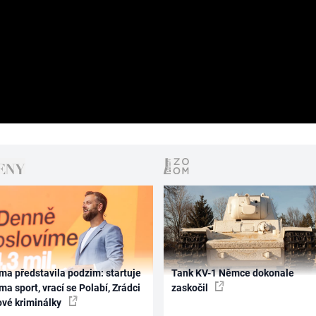
ma představila podzim: startuje
Tank KV-1 Němce dokonale
ma sport, vrací se Polabí, Zrádci
zaskočil
ové kriminálky