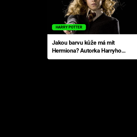
HARRY POTTER
Jakou barvu kůže má mít
Hermiona? Autorka Harryho
Pottera přišla s ráznou
odpovědí