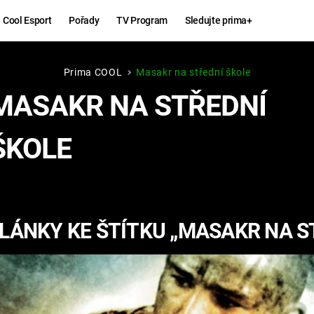
Cool Esport
Pořady
TV Program
Sledujte prima+
Prima COOL
Masakr na střední škole
Hry
Zábava
MASAKR NA STŘEDNÍ
MAFIA
ZÁBAVN
ŠKOLE
GALERI
GTA 6
NEJLEP
KINGDOM
KOMEDI
COME:
LÁNKY KE ŠTÍTKU „MASAKR NA S
DELIVERANCE
CHUCK
NORRIS
ESPORT
DEADP