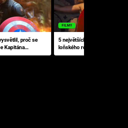
FILMY
ysvětlil, proč se
5 největších propadáků
le Kapitána
loňského roku: Disney na
jediné katastrofě prodělal 200
milionů dolarů