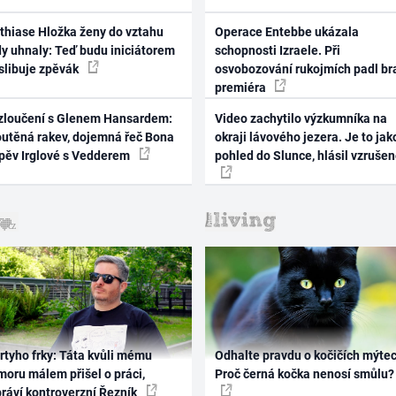
thiase Hložka ženy do vztahu
Operace Entebbe ukázala
dy uhnaly: Teď budu iniciátorem
schopnosti Izraele. Při
 slibuje zpěvák
osvobozování rukojmích padl br
premiéra
zloučení s Glenem Hansardem:
Video zachytilo výzkumníka na
outěná rakev, dojemná řeč Bona
okraji lávového jezera. Je to jak
zpěv Irglové s Vedderem
pohled do Slunce, hlásil vzruše
rtyho frky: Táta kvůli mému
Odhalte pravdu o kočičích mýtec
oru málem přišel o práci,
Proč černá kočka nenosí smůlu?
práví kontroverzní Řezník