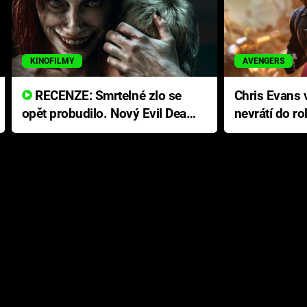
KINOFILMY
AVENGERS
RECENZE: Smrtelné zlo se
Chris Evans v
opět probudilo. Nový Evil Dead
nevrátí do ro
přichází s neodolatelnou
Ameriky
hororovou nabídkou