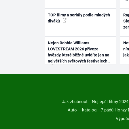
TOP filmy a seriály podle mladých
Rap
diváků
Slo
ze
Nejen Robbie Williams.
No
LOVESTREAM 2026 přiveze
ním
hvězdy, které běžně uvidíte jen na
ja
největších světových festivalech
Jak zhubnout
Nejlepší filmy 2024
Auto – katalog
7 pádů Honzy 
Výpoče