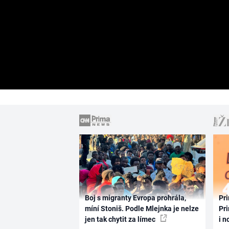
Boj s migranty Evropa prohrála,
Pri
míní Stoniš. Podle Mlejnka je nelze
Pri
jen tak chytit za límec
i n