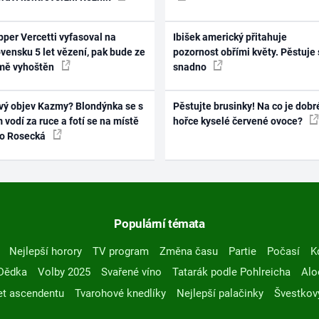
per Vercetti vyfasoval na
Ibišek americký přitahuje
vensku 5 let vězení, pak bude ze
pozornost obřími květy. Pěstuje 
mě vyhoštěn
snadno
vý objev Kazmy? Blondýnka se s
Pěstujte brusinky! Na co je dobr
 vodí za ruce a fotí se na místě
hořce kyselé červené ovoce?
ko Rosecká
Populární témata
Nejlepší horory
TV program
Změna času
Partie
Počasí
K
Dědka
Volby 2025
Svařené víno
Tatarák podle Pohlreicha
Alo
t ascendentu
Tvarohové knedlíky
Nejlepší palačinky
Švestkov