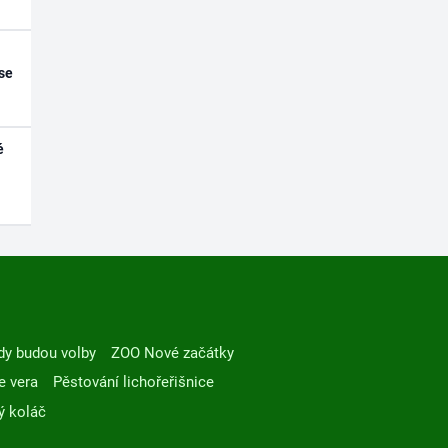
se
é
dy budou volby
ZOO Nové začátky
e vera
Pěstování lichořeřišnice
ý koláč