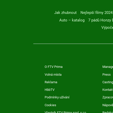
Jak zhubnout
Nejlepší filmy 2024
Auto – katalog
7 pádů Honzy 
Výpoče
O FTV Prima
Manag
Volná místa
Press
Reklama
Casting
HbbTV
Kontak
Podmínky užívání
Zpraco
Cookies
Nápov
Vlastník FTV Prima spol. s r.o.
Redak