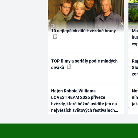
10 nejlepších dílů Hvězdné brány
Ma
hum
vy
TOP filmy a seriály podle mladých
Rap
diváků
Slo
ze
Nejen Robbie Williams.
No
LOVESTREAM 2026 přiveze
ním
hvězdy, které běžně uvidíte jen na
ja
největších světových festivalech