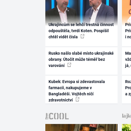
Ukrajincům se lehčí trestná činnost
Pri
odpouštěla, tvrdí Koten. Pospíšil
Pri
chtěl vidět čísla
i n
Rusko našlo slabé místo ukrajinské
Ma
obrany. Útočit může téměř bez
vž
varování
já,
Kubek: Evropa si zdevastovala
Ro
farmacii, nakupujeme v
Pr
Bangladéši. Vojtěch ničí
a 
zdravotnictví