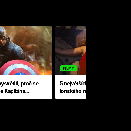
FILMY
ysvětlil, proč se
5 největších propadáků
le Kapitána
loňského roku: Disney na
jediné katastrofě prodělal 200
milionů dolarů