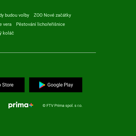
dy budou volby
ZOO Nové začátky
e vera
Pěstování lichořeřišnice
ý koláč
 Store
Google Play
© FTV Prima spol. s r.o.