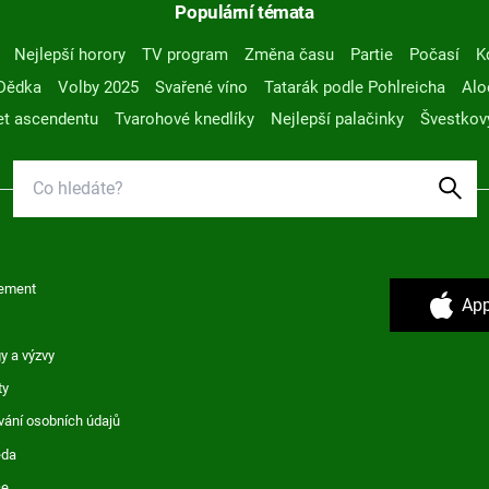
Populární témata
Nejlepší horory
TV program
Změna času
Partie
Počasí
K
Dědka
Volby 2025
Svařené víno
Tatarák podle Pohlreicha
Alo
t ascendentu
Tvarohové knedlíky
Nejlepší palačinky
Švestkov
ement
App
y a výzvy
ty
vání osobních údajů
ěda
ce