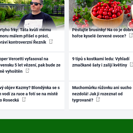
rtyho frky: Táta kvůli mému
Pěstujte brusinky! Na co je dobr
oru málem přišel o práci,
hořce kyselé červené ovoce?
práví kontroverzní Řezník
per Vercetti vyfasoval na
9 tipů s kostkami ledu: Vyhladí
vensku 5 let vězení, pak bude ze
zmačkané šaty i zalijí květiny
mě vyhoštěn
vý objev Kazmy? Blondýnka se s
Muchomůrku růžovku ani sucho
 vodí za ruce a fotí se na místě
nezdolá! Jak ji rozeznat od
ko Rosecká
tygrované?