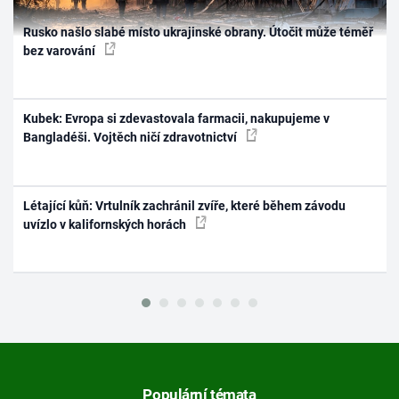
Rusko našlo slabé místo ukrajinské obrany. Útočit může téměř
bez varování
Kubek: Evropa si zdevastovala farmacii, nakupujeme v
Bangladéši. Vojtěch ničí zdravotnictví
Létající kůň: Vrtulník zachránil zvíře, které během závodu
uvízlo v kalifornských horách
Populární témata