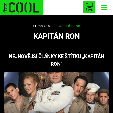
ŽIVĚ
STARHOUSE
BUFFY, PŘEMOŽITELKA UPÍRŮ
Trendy:
Prima COOL
Kapitán Ron
KAPITÁN RON
ESCAPE
PLNEJ KOTEL
AVENGERS 5
NEJNOVĚJŠÍ ČLÁNKY KE ŠTÍTKU „KAPITÁN
RON“
Témata
Filmy
Seriály
Hry