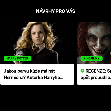
NÁVRHY PRO VÁS
HARRY POTTER
KINOFILMY
Jakou barvu kůže má mít
RECENZE: Smrtelné zlo se
Hermiona? Autorka Harryho
opět probudilo
Pottera přišla s ráznou
přichází s neo
odpovědí
hororovou nab