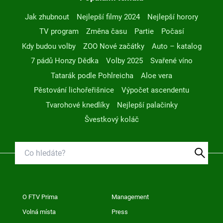
Jak zhubnout
Nejlepší filmy 2024
Nejlepší horory
TV program
Změna času
Partie
Počasí
Kdy budou volby
ZOO Nové začátky
Auto – katalog
7 pádů Honzy Dědka
Volby 2025
Svařené víno
Tatarák podle Pohlreicha
Aloe vera
Pěstování lichořeřišnice
Výpočet ascendentu
Tvarohové knedlíky
Nejlepší palačinky
Švestkový koláč
O FTV Prima
Management
Volná místa
Press