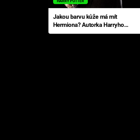
HARRY POTTER
Jakou barvu kůže má mít
Hermiona? Autorka Harryho
Pottera přišla s ráznou
odpovědí