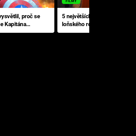
FILMY
ysvětlil, proč se
5 největších propadáků
le Kapitána
loňského roku: Disney na
jediné katastrofě prodělal 200
milionů dolarů