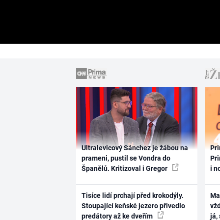
Ultralevicový Sánchez je žábou na
Pri
prameni, pustil se Vondra do
Pri
Španělů. Kritizoval i Gregor
i n
Tisíce lidí prchají před krokodýly.
Ma
Stoupající keňské jezero přivedlo
vž
predátory až ke dveřím
já,