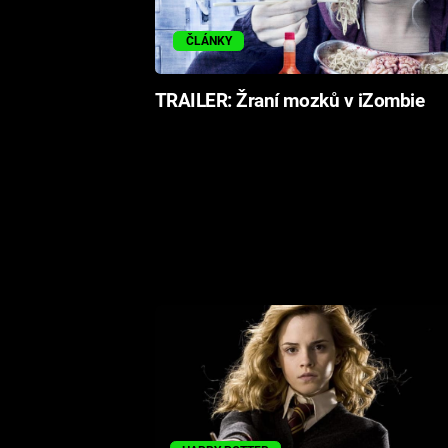
ČLÁNKY
TRAILER: Žraní mozků v iZombie