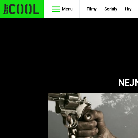
Menu
Filmy
Seriály
Hry
Seriály
Filmy
SIMPSONOVI
STAR WARS
HVĚZDNÁ
AVENGERS
BRÁNA
NEJN
RYCHLE A
TEORIE
ZBĚSILE 10
VELKÉHO
PREDÁTOR
TŘESKU
FUTURAMA