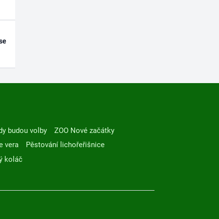
se
dy budou volby
ZOO Nové začátky
e vera
Pěstování lichořeřišnice
ý koláč