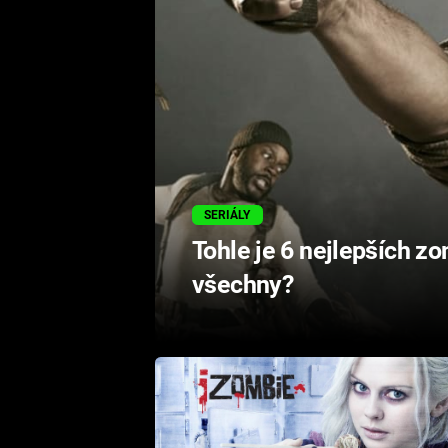
SERIÁLY
Tohle je 6 nejlepších zo
všechny?