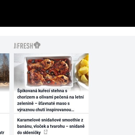
Špikovaná kuřecí stehna s
chorizem a olivami pečená na letní
zelenině – šťavnaté maso s
výraznou chutí inspirovanou
Španělskem
Karamelové snídaňové smoothie z
banánu, vloček a tvarohu – snídaně
atr
do skleničky