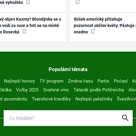
mě vyhoštěn
vý objev Kazmy? Blondýnka se s
Ibišek americký přitahuje
 vodí za ruce a fotí se na místě
pozornost obřími květy. Pěstuje 
ko Rosecká
snadno
Populární témata
Nejlepší horory
TV program
Změna času
Partie
Počasí
K
Dědka
Volby 2025
Svařené víno
Tatarák podle Pohlreicha
Alo
t ascendentu
Tvarohové knedlíky
Nejlepší palačinky
Švestkov