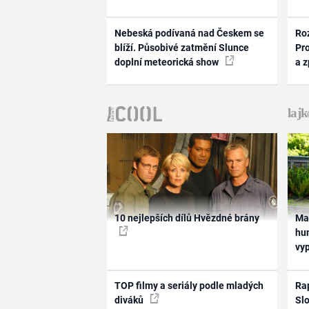
Nebeská podívaná nad Českem se
Ro
blíží. Působivé zatmění Slunce
Pr
doplní meteorická show
a 
10 nejlepších dílů Hvězdné brány
Ma
hum
vy
TOP filmy a seriály podle mladých
Rap
diváků
Slo