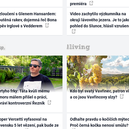
premiéra
zloučení s Glenem Hansardem:
Video zachytilo výzkumníka na
outěná rakev, dojemná řeč Bona
okraji lávového jezera. Je to jak
zpěv Irglové s Vedderem
pohled do Slunce, hlásil vzruše
rtyho frky: Táta kvůli mému
Kdo byl svatý Vavřinec, patron v
oru málem přišel o práci,
a co jsou Vavřincovy slzy?
práví kontroverzní Řezník
per Vercetti vyfasoval na
Odhalte pravdu o kočičích mýtec
vensku 5 let vězení, pak bude ze
Proč černá kočka nenosí smůlu?