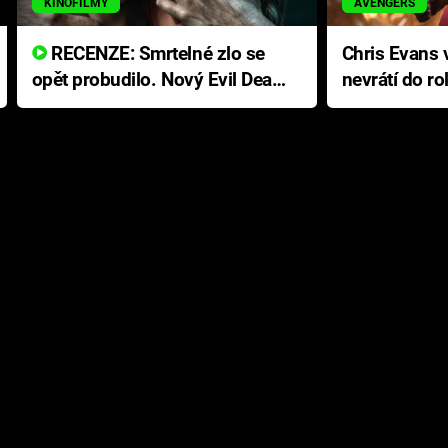
KINOFILMY
AVENGERS
RECENZE: Smrtelné zlo se
Chris Evans v
opět probudilo. Nový Evil Dead
nevrátí do ro
přichází s neodolatelnou
Ameriky
hororovou nabídkou