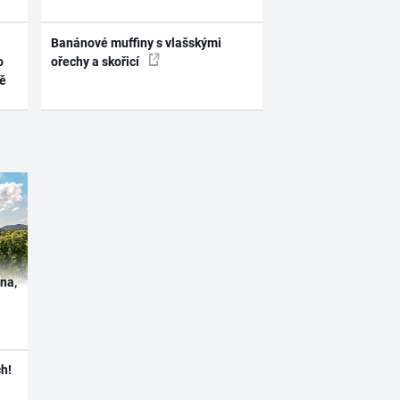
Banánové muffiny s vlašskými
o
ořechy a skořicí
ně
ína,
h!