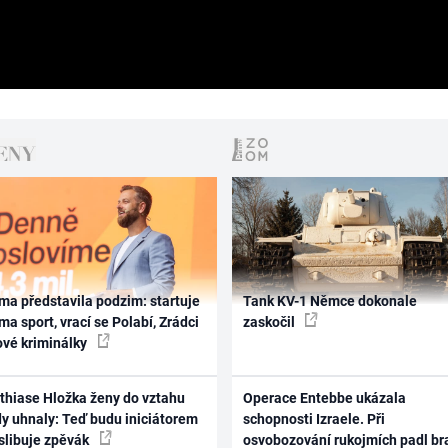
ma představila podzim: startuje
Tank KV-1 Němce dokonale
ma sport, vrací se Polabí, Zrádci
zaskočil
ové kriminálky
thiase Hložka ženy do vztahu
Operace Entebbe ukázala
dy uhnaly: Teď budu iniciátorem
schopnosti Izraele. Při
 slibuje zpěvák
osvobozování rukojmích padl br