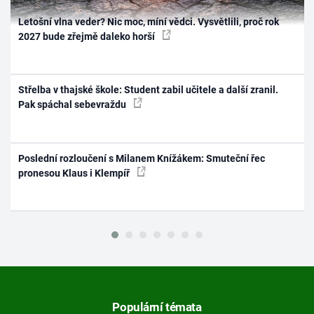
Letošní vlna veder? Nic moc, míní vědci. Vysvětlili, proč rok
2027 bude zřejmě daleko horší
Střelba v thajské škole: Student zabil učitele a další zranil.
Pak spáchal sebevraždu
Poslední rozloučení s Milanem Knížákem: Smuteční řec
pronesou Klaus i Klempíř
Populární témata