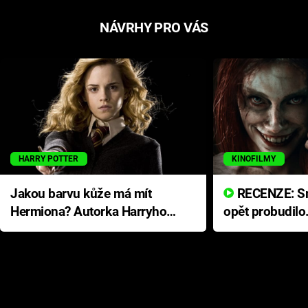
NÁVRHY PRO VÁS
HARRY POTTER
KINOFILMY
Jakou barvu kůže má mít
RECENZE: Smrtelné zlo se
Hermiona? Autorka Harryho
opět probudilo
Pottera přišla s ráznou
přichází s neo
odpovědí
hororovou nab