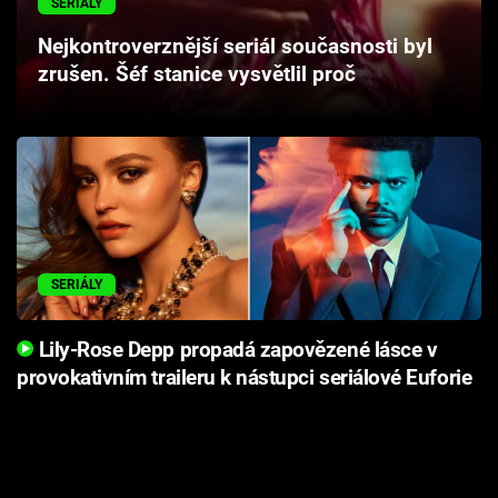
SERIÁLY
Cool Esport
Nejkontroverznější seriál současnosti byl
zrušen. Šéf stanice vysvětlil proč
Pořady
TV Program
Sledujte prima+
Přihlášení
SERIÁLY
Sledujte nás
Lily-Rose Depp propadá zapovězené lásce v
provokativním traileru k nástupci seriálové Euforie