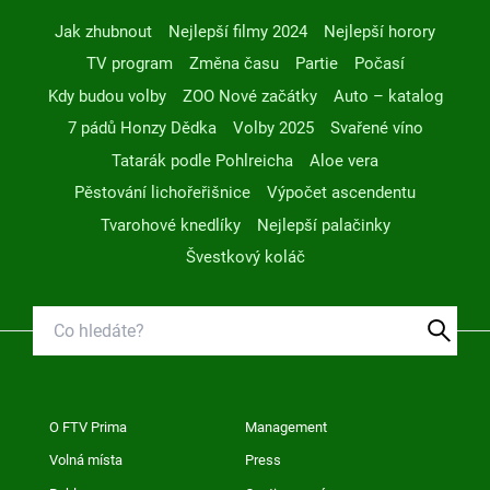
Jak zhubnout
Nejlepší filmy 2024
Nejlepší horory
TV program
Změna času
Partie
Počasí
Kdy budou volby
ZOO Nové začátky
Auto – katalog
7 pádů Honzy Dědka
Volby 2025
Svařené víno
Tatarák podle Pohlreicha
Aloe vera
Pěstování lichořeřišnice
Výpočet ascendentu
Tvarohové knedlíky
Nejlepší palačinky
Švestkový koláč
O FTV Prima
Management
Volná místa
Press