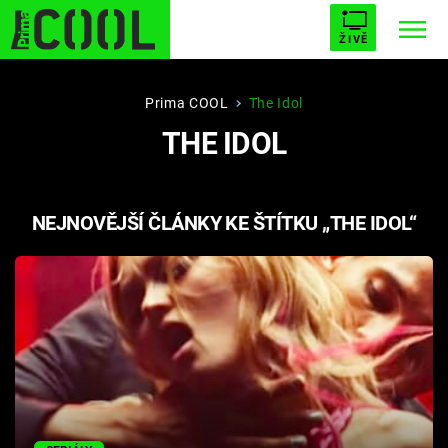
ŽIVĚ
STARHOUSE
BUFFY, PŘEMOŽITELKA UPÍRŮ
Trendy:
Prima COOL
The Idol
THE IDOL
ESCAPE
PLNEJ KOTEL
AVENGERS 5
NEJNOVĚJŠÍ ČLÁNKY KE ŠTÍTKU „THE IDOL“
Témata
Filmy
Seriály
Hry