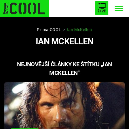
ŽIVĚ
STARHOUSE
BUFFY, PŘEMOŽITELKA UPÍRŮ
Trendy:
Prima COOL
Ian McKellen
IAN MCKELLEN
ESCAPE
PLNEJ KOTEL
AVENGERS 5
NEJNOVĚJŠÍ ČLÁNKY KE ŠTÍTKU „IAN
MCKELLEN“
Témata
Filmy
Seriály
Hry