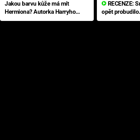
Jakou barvu kůže má mít
RECENZE: Smrtelné zlo se
Hermiona? Autorka Harryho
opět probudilo
Pottera přišla s ráznou
přichází s neo
odpovědí
hororovou nab