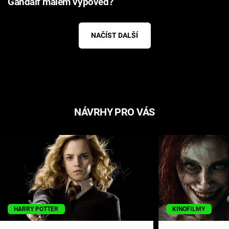
Gandalf málem výpověď?
NAČÍST DALŠÍ
NÁVRHY PRO VÁS
HARRY POTTER
KINOFILMY