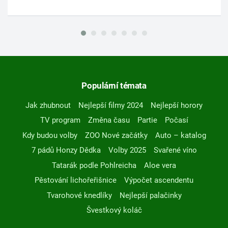
Populární témata
Jak zhubnout
Nejlepší filmy 2024
Nejlepší horory
TV program
Změna času
Partie
Počasí
Kdy budou volby
ZOO Nové začátky
Auto – katalog
7 pádů Honzy Dědka
Volby 2025
Svařené víno
Tatarák podle Pohlreicha
Aloe vera
Pěstování lichořeřišnice
Výpočet ascendentu
Tvarohové knedlíky
Nejlepší palačinky
Švestkový koláč