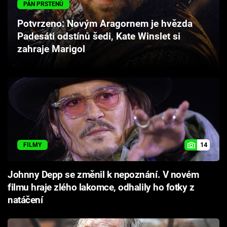
PÁN PRSTENŮ
Cool Esport
Potvrzeno: Novým Aragornem je hvězda
Pořady
Padesáti odstínů šedi, Kate Winslet si
zahraje Marigol
TV Program
Sledujte prima+
Přihlášení
14
FILMY
Sledujte nás
Johnny Depp se změnil k nepoznání. V novém
filmu hraje zlého lakomce, odhalily ho fotky z
natáčení