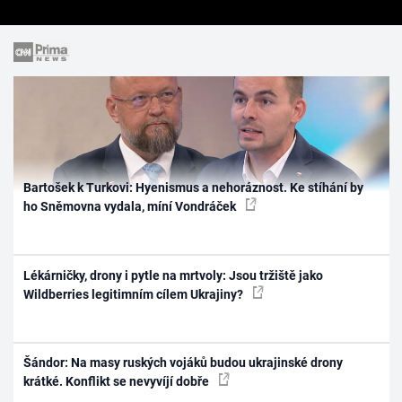
Bartošek k Turkovi: Hyenismus a nehoráznost. Ke stíhání by
ho Sněmovna vydala, míní Vondráček
Lékárničky, drony i pytle na mrtvoly: Jsou tržiště jako
Wildberries legitimním cílem Ukrajiny?
Šándor: Na masy ruských vojáků budou ukrajinské drony
krátké. Konflikt se nevyvíjí dobře