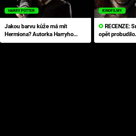
HARRY POTTER
KINOFILMY
Jakou barvu kůže má mít
RECENZE: Smrtelné zlo se
Hermiona? Autorka Harryho
opět probudilo
Pottera přišla s ráznou
přichází s neo
odpovědí
hororovou nab