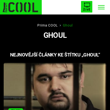
ŽIVĚ
STARHOUSE
BUFFY, PŘEMOŽITELKA UPÍRŮ
Trendy:
Prima COOL
Ghoul
GHOUL
ESCAPE
PLNEJ KOTEL
AVENGERS 5
NEJNOVĚJŠÍ ČLÁNKY KE ŠTÍTKU „GHOUL“
Témata
Filmy
Seriály
Hry