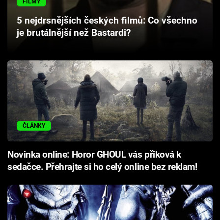
FILMY
Cool Esport
5 nejdrsnějších českých filmů: Co všechno
je brutálnější než Bastardi?
Pořady
TV Program
Sledujte prima+
Přihlášení
ČLÁNKY
Sledujte nás
Novinka online: Horor GHOUL vás přiková k
sedačce. Přehrajte si ho celý online bez reklam!