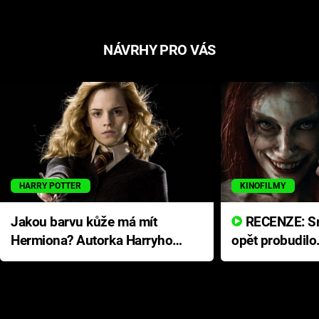
NÁVRHY PRO VÁS
HARRY POTTER
KINOFILMY
Jakou barvu kůže má mít
RECENZE: Smrtelné zlo se
Hermiona? Autorka Harryho
opět probudilo
Pottera přišla s ráznou
přichází s neo
odpovědí
hororovou nab