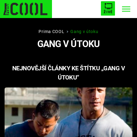
ŽIVĚ
STARHOUSE
BUFFY, PŘEMOŽITELKA UPÍRŮ
Trendy:
Prima COOL
Gang v útoku
GANG V ÚTOKU
ESCAPE
PLNEJ KOTEL
AVENGERS 5
NEJNOVĚJŠÍ ČLÁNKY KE ŠTÍTKU „GANG V
ÚTOKU“
Témata
Filmy
Seriály
Hry