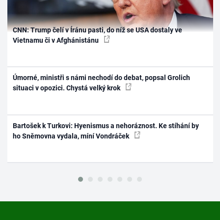
CNN: Trump čelí v Íránu pasti, do níž se USA dostaly ve
Vietnamu či v Afghánistánu
Úmorné, ministři s námi nechodí do debat, popsal Grolich
situaci v opozici. Chystá velký krok
Bartošek k Turkovi: Hyenismus a nehoráznost. Ke stíhání by
ho Sněmovna vydala, míní Vondráček