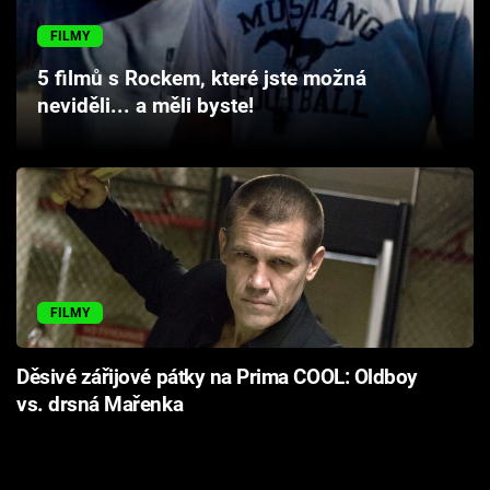
Cool Esport
FILMY
Pořady
5 filmů s Rockem, které jste možná
neviděli... a měli byste!
TV Program
Sledujte prima+
Přihlášení
FILMY
Sledujte nás
Děsivé zářijové pátky na Prima COOL: Oldboy
vs. drsná Mařenka