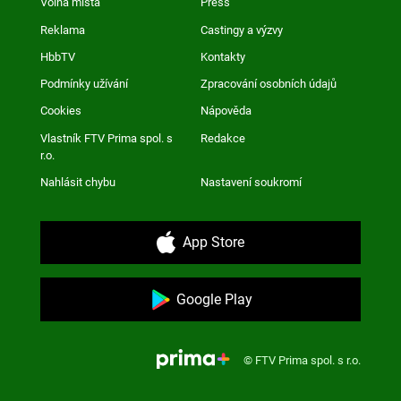
Volná místa
Press
Reklama
Castingy a výzvy
HbbTV
Kontakty
Podmínky užívání
Zpracování osobních údajů
Cookies
Nápověda
Vlastník FTV Prima spol. s
Redakce
r.o.
Nahlásit chybu
Nastavení soukromí
App Store
Google Play
© FTV Prima spol. s r.o.