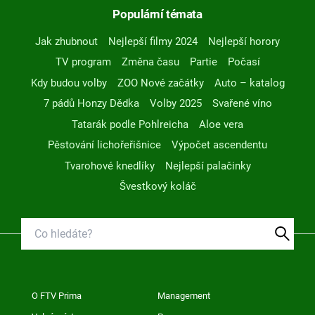
Populární témata
Jak zhubnout
Nejlepší filmy 2024
Nejlepší horory
TV program
Změna času
Partie
Počasí
Kdy budou volby
ZOO Nové začátky
Auto – katalog
7 pádů Honzy Dědka
Volby 2025
Svařené víno
Tatarák podle Pohlreicha
Aloe vera
Pěstování lichořeřišnice
Výpočet ascendentu
Tvarohové knedlíky
Nejlepší palačinky
Švestkový koláč
O FTV Prima
Management