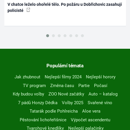
V chatce leželo ohořelé tělo. Po požáru u Dobřichovic zasahují
policisté
Populární témata
Jak zhubnout
Nejlepší filmy 2024
Nejlepší horory
TV program
Změna času
Partie
Počasí
Kdy budou volby
ZOO Nové začátky
Auto – katalog
7 pádů Honzy Dědka
Volby 2025
Svařené víno
Tatarák podle Pohlreicha
Aloe vera
Pěstování lichořeřišnice
Výpočet ascendentu
Tvarohové knedlíky
Nejlepší palačinky