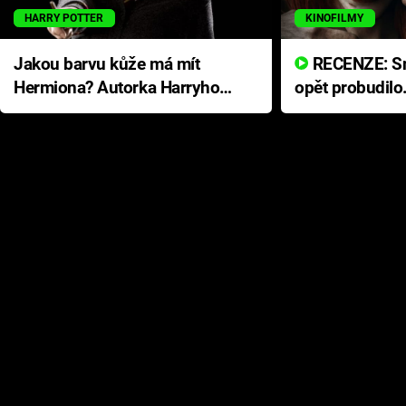
HARRY POTTER
KINOFILMY
Jakou barvu kůže má mít
RECENZE: Smrtelné zlo se
Hermiona? Autorka Harryho
opět probudilo
Pottera přišla s ráznou
přichází s neo
odpovědí
hororovou nab