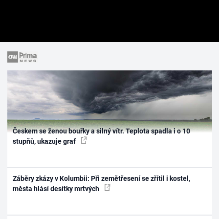
Českem se ženou bouřky a silný vítr. Teplota spadla i o 10
stupňů, ukazuje graf
Záběry zkázy v Kolumbii: Při zemětřesení se zřítil i kostel,
města hlásí desítky mrtvých