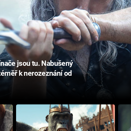
ínače jsou tu. Nabušený
téměř k nerozeznání od