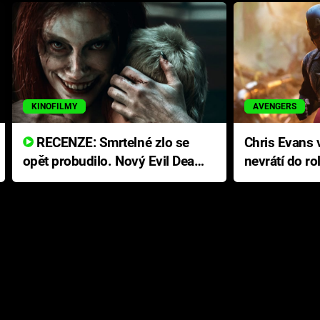
KINOFILMY
AVENGERS
RECENZE: Smrtelné zlo se
Chris Evans v
opět probudilo. Nový Evil Dead
nevrátí do ro
přichází s neodolatelnou
Ameriky
hororovou nabídkou