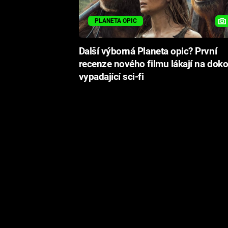
PLANETA OPIC
Další výborná Planeta opic? První
recenze nového filmu lákají na dok
vypadající sci-fi