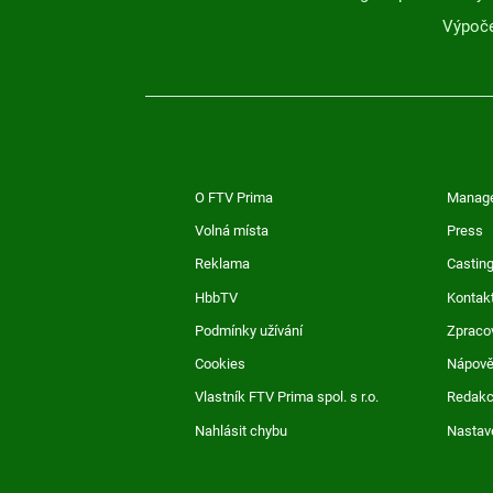
Výpoče
O FTV Prima
Manag
Volná místa
Press
Reklama
Casting
HbbTV
Kontak
Podmínky užívání
Zpraco
Cookies
Nápov
Vlastník FTV Prima spol. s r.o.
Redak
Nahlásit chybu
Nastav