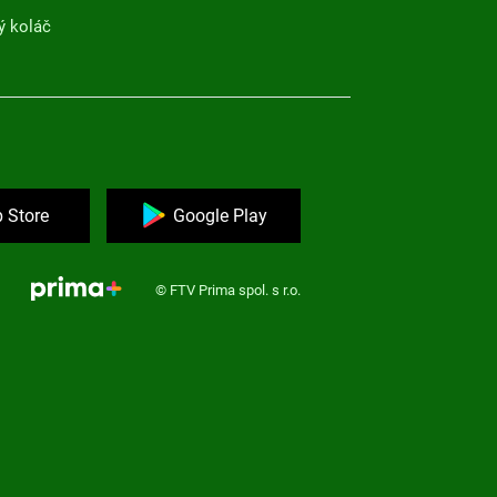
ý koláč
 Store
Google Play
© FTV Prima spol. s r.o.