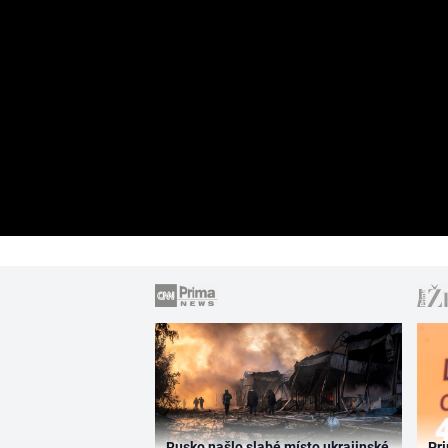
Rusko našlo slabé místo ukrajinské
Pri