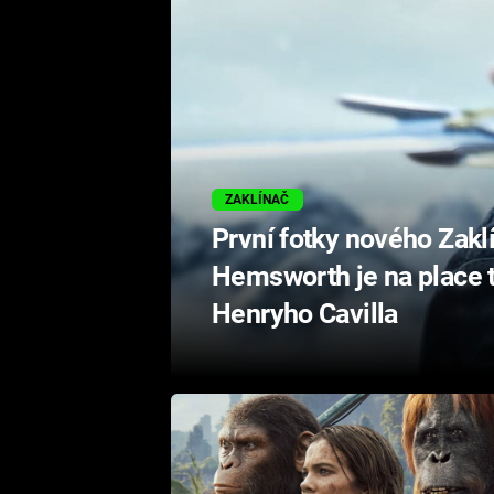
ZAKLÍNAČ
První fotky nového Zakl
Hemsworth je na place 
Henryho Cavilla