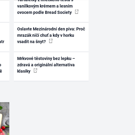
vanilkovým krémem a lesním
ovocem podle Bread Society
Oslavte Mezinárodní den piva: Proč
mrazák ničí chuť a kdy v horku
atr
vsadit na šnyt?
Mrkvové těstoviny bez lepku –
o
zdravá a originální alternativa
ně
klasiky