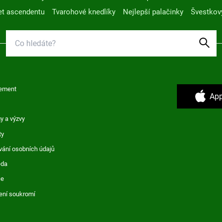
t ascendentu
Tvarohové knedlíky
Nejlepší palačinky
Švestkov
ement
App
y a výzvy
ty
vání osobních údajů
ěda
ce
ení soukromí