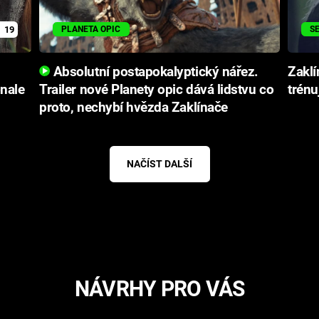
19
PLANETA OPIC
S
Absolutní postapokalyptický nářez.
Zaklí
onale
Trailer nové Planety opic dává lidstvu co
trénu
proto, nechybí hvězda Zaklínače
NAČÍST DALŠÍ
NÁVRHY PRO VÁS