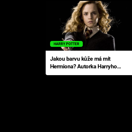
HARRY POTTER
Jakou barvu kůže má mít
Hermiona? Autorka Harryho
Pottera přišla s ráznou
odpovědí