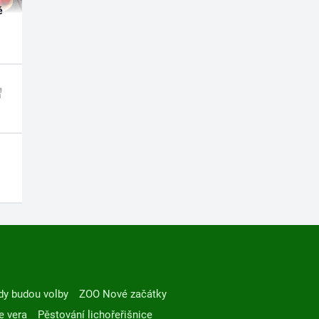
é
dy budou volby
ZOO Nové začátky
e vera
Pěstování lichořeřišnice