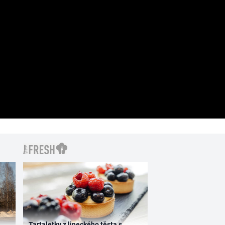
Tartaletky z lineckého těsta s