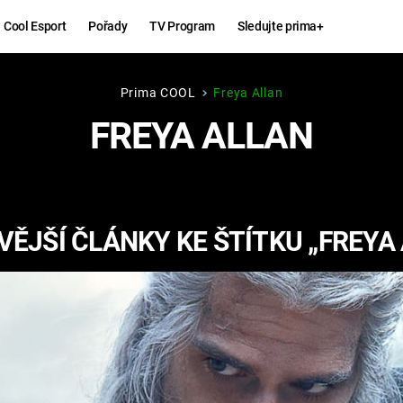
Cool Esport
Pořady
TV Program
Sledujte prima+
Prima COOL
Freya Allan
Hry
Zábava
FREYA ALLAN
MAFIA
ZÁBAVN
GALERI
GTA 6
NEJLEP
ĚJŠÍ ČLÁNKY KE ŠTÍTKU „FREYA
KINGDOM
KOMEDI
COME:
DELIVERANCE
CHUCK
NORRIS
ESPORT
DEADP