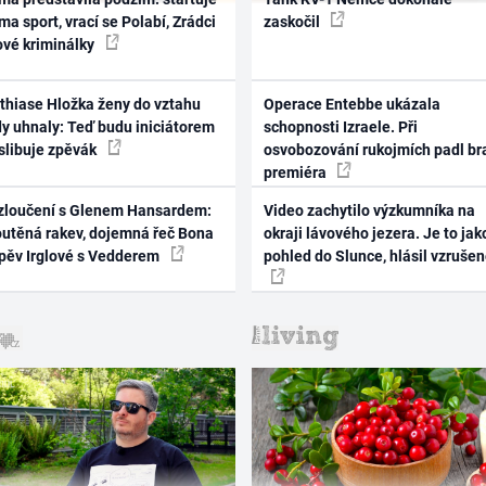
ma sport, vrací se Polabí, Zrádci
zaskočil
ové kriminálky
thiase Hložka ženy do vztahu
Operace Entebbe ukázala
dy uhnaly: Teď budu iniciátorem
schopnosti Izraele. Při
 slibuje zpěvák
osvobozování rukojmích padl br
premiéra
zloučení s Glenem Hansardem:
Video zachytilo výzkumníka na
outěná rakev, dojemná řeč Bona
okraji lávového jezera. Je to jak
zpěv Irglové s Vedderem
pohled do Slunce, hlásil vzruše