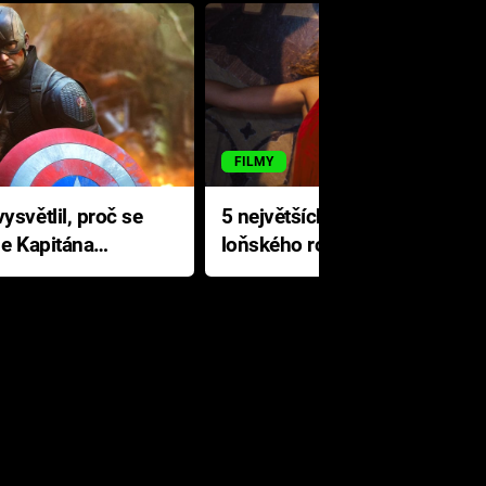
FILMY
ysvětlil, proč se
5 největších propadáků
le Kapitána
loňského roku: Disney na
jediné katastrofě prodělal 200
milionů dolarů