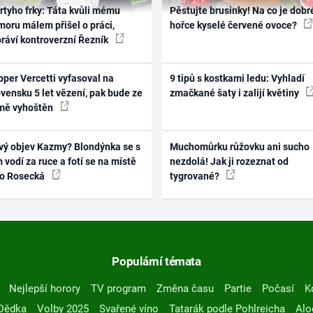
rtyho frky: Táta kvůli mému
Pěstujte brusinky! Na co je dobr
oru málem přišel o práci,
hořce kyselé červené ovoce?
práví kontroverzní Řezník
per Vercetti vyfasoval na
9 tipů s kostkami ledu: Vyhladí
vensku 5 let vězení, pak bude ze
zmačkané šaty i zalijí květiny
mě vyhoštěn
vý objev Kazmy? Blondýnka se s
Muchomůrku růžovku ani sucho
 vodí za ruce a fotí se na místě
nezdolá! Jak ji rozeznat od
ko Rosecká
tygrované?
Populární témata
Nejlepší horory
TV program
Změna času
Partie
Počasí
K
Dědka
Volby 2025
Svařené víno
Tatarák podle Pohlreicha
Alo