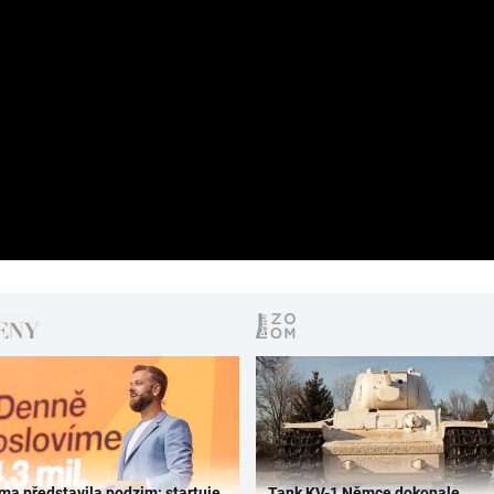
ma představila podzim: startuje
Tank KV-1 Němce dokonale