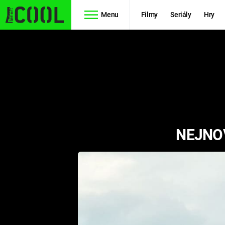
Menu
Filmy
Seriály
Hry
Seriály
Filmy
SIMPSONOVI
STAR WARS
HVĚZDNÁ
AVENGERS
BRÁNA
NEJNOV
RYCHLE A
TEORIE
ZBĚSILE 10
VELKÉHO
PREDÁTOR
TŘESKU
FUTURAMA