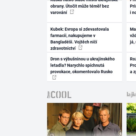
obrany. Útočit může téměř bez
Pri
varování
i n
Kubek: Evropa si zdevastovala
Ma
farmacii, nakupujeme v
vž
Bangladéši. Vojtěch ničí
já,
zdravotnictví
Dron s výbušninou u ukrajinského
Ro
letadla? Narychlo spíchnutá
Pr
provokace, okomentovalo Rusko
a 