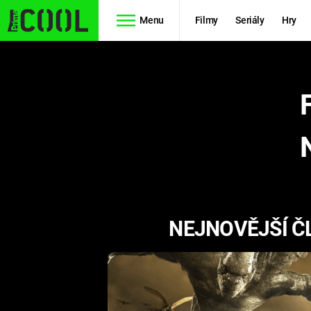
Menu
Filmy
Seriály
Hry
Seriály
Filmy
SIMPSONOVI
STAR WARS
HVĚZDNÁ
AVENGERS
BRÁNA
RYCHLE A
TEORIE
ZBĚSILE 10
NEJNOVĚJŠÍ Č
VELKÉHO
PREDÁTOR
TŘESKU
FUTURAMA