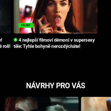
FILMY
!
4 nejlepší filmoví démoni v supersexy
 roli!
těle: Tyhle bohyně nerozdýcháte!
NÁVRHY PRO VÁS