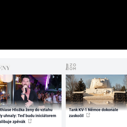
thiase Hložka ženy do vztahu
Tank KV-1 Němce dokonale
dy uhnaly: Teď budu iniciátorem
zaskočil
 slibuje zpěvák