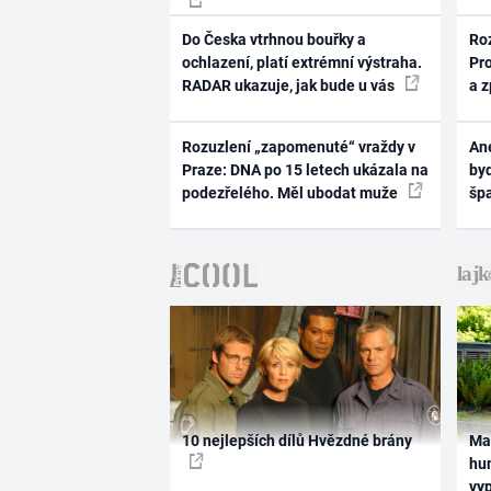
Do Česka vtrhnou bouřky a
Ro
ochlazení, platí extrémní výstraha.
Pr
RADAR ukazuje, jak bude u vás
a 
Rozuzlení „zapomenuté“ vraždy v
Ane
Praze: DNA po 15 letech ukázala na
byd
podezřelého. Měl ubodat muže
šp
10 nejlepších dílů Hvězdné brány
Ma
hum
vy