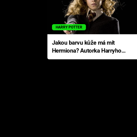
HARRY POTTER
Jakou barvu kůže má mít
Hermiona? Autorka Harryho
Pottera přišla s ráznou
odpovědí