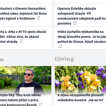
zloučení s Glenem Hansardem:
Operace Entebbe ukázala
outěná rakev, dojemná řeč Bona
schopnosti Izraele. Při
zpěv Irglové s Vedderem
osvobozování rukojmích padl br
premiéra
ta a Jirka z AYTO spolu zkouší
Video zachytilo výzkumníka na
let. Válise mrzí, že ukázal
okraji lávového jezera. Je to jak
atné stránky
pohled do Slunce, hlásil vzruše
rtyho frky: Táta kvůli mému
V srpnu nezapomeňte přesadit
oru málem přišel o práci,
velkokvěté kosatce. Jak na to?
práví kontroverzní Řezník