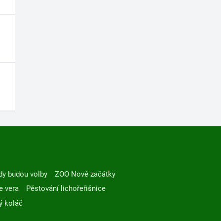
dy budou volby
ZOO Nové začátky
e vera
Pěstování lichořeřišnice
ý koláč