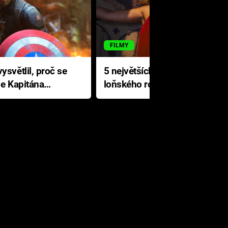
FILMY
ysvětlil, proč se
5 největších propadáků
le Kapitána
loňského roku: Disney na
jediné katastrofě prodělal 200
milionů dolarů