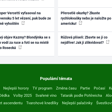
per Vercetti vyfasoval na
Přerostlé okurky? Zkuste
vensku 5 let vězení, pak bude ze
rychlokvašky nebo je naložte po
mě vyhoštěn
americku!
vý objev Kazmy? Blondýnka se s
Růžová plíseň: Zbavte se jí co
 vodí za ruce a fotí se na místě
nejdříve! Jak ji zlikvidovat?
ko Rosecká
Populární témata
Nejlepší horory
TV program
Změna času
Partie
Počasí
K
Dědka
Volby 2025
Svařené víno
Tatarák podle Pohlreicha
Alo
t ascendentu
Tvarohové knedlíky
Nejlepší palačinky
Švestkov