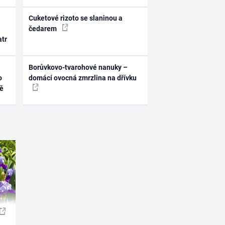
Cuketové rizoto se slaninou a
čedarem
atr
Borůvkovo-tvarohové nanuky –
o
domácí ovocná zmrzlina na dřívku
ně