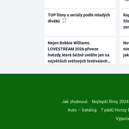
TOP filmy a seriály podle mladých
Rap
diváků
Slo
ze
Nejen Robbie Williams.
No
LOVESTREAM 2026 přiveze
ním
hvězdy, které běžně uvidíte jen na
ja
největších světových festivalech
Jak zhubnout
Nejlepší filmy 2024
Auto – katalog
7 pádů Honzy 
Výpoče