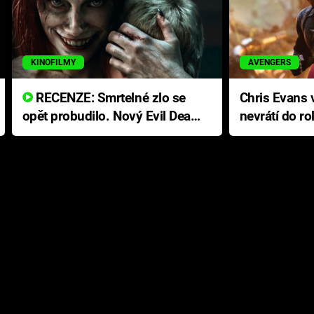
KINOFILMY
AVENGERS
RECENZE: Smrtelné zlo se
Chris Evans v
opět probudilo. Nový Evil Dead
nevrátí do ro
přichází s neodolatelnou
Ameriky
hororovou nabídkou