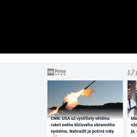
CNN: USA už vystřílely většinu
Ma
raket svého klíčového obranného
vž
systému. Nahradit je potrvá roky
já,