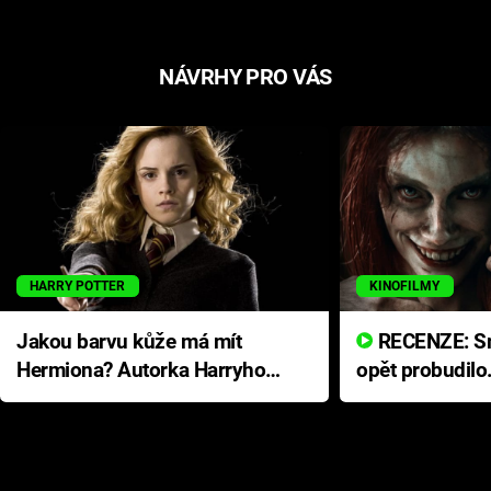
NÁVRHY PRO VÁS
HARRY POTTER
KINOFILMY
Jakou barvu kůže má mít
RECENZE: Smrtelné zlo se
Hermiona? Autorka Harryho
opět probudilo
Pottera přišla s ráznou
přichází s neo
odpovědí
hororovou nab