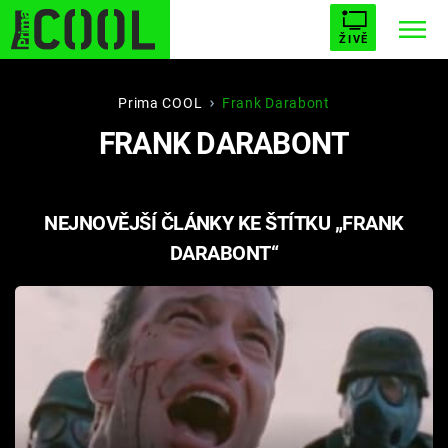
ŽIVĚ
STARHOUSE
BUFFY, PŘEMOŽITELKA UPÍRŮ
Trendy:
Prima COOL
Frank Darabont
FRANK DARABONT
ESCAPE
PLNEJ KOTEL
AVENGERS 5
NEJNOVĚJŠÍ ČLÁNKY KE ŠTÍTKU „FRANK
DARABONT“
Témata
Filmy
Seriály
Hry