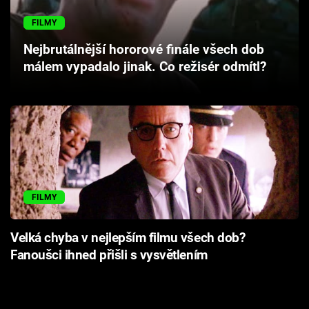
Cool Esport
FILMY
Pořady
Nejbrutálnější hororové finále všech dob
málem vypadalo jinak. Co režisér odmítl?
TV Program
Sledujte prima+
Přihlášení
FILMY
Sledujte nás
Velká chyba v nejlepším filmu všech dob?
Fanoušci ihned přišli s vysvětlením