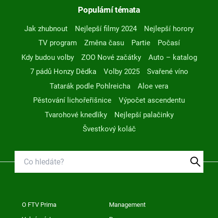
Populární témata
Jak zhubnout
Nejlepší filmy 2024
Nejlepší horory
TV program
Změna času
Partie
Počasí
Kdy budou volby
ZOO Nové začátky
Auto – katalog
7 pádů Honzy Dědka
Volby 2025
Svařené víno
Tatarák podle Pohlreicha
Aloe vera
Pěstování lichořeřišnice
Výpočet ascendentu
Tvarohové knedlíky
Nejlepší palačinky
Švestkový koláč
O FTV Prima
Management