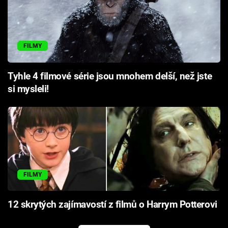
FILMY
Tyhle 4 filmové série jsou mnohem delší, než jste
si mysleli!
FILMY
12 skrytých zajímavostí z filmů o Harrym Potterovi