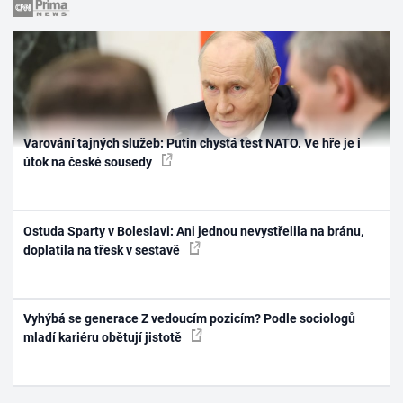
Varování tajných služeb: Putin chystá test NATO. Ve hře je i
útok na české sousedy
Ostuda Sparty v Boleslavi: Ani jednou nevystřelila na bránu,
doplatila na třesk v sestavě
Vyhýbá se generace Z vedoucím pozicím? Podle sociologů
mladí kariéru obětují jistotě