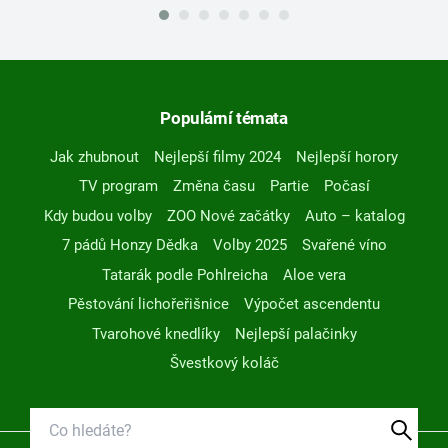
Populární témata
Jak zhubnout
Nejlepší filmy 2024
Nejlepší horory
TV program
Změna času
Partie
Počasí
Kdy budou volby
ZOO Nové začátky
Auto – katalog
7 pádů Honzy Dědka
Volby 2025
Svařené víno
Tatarák podle Pohlreicha
Aloe vera
Pěstování lichořeřišnice
Výpočet ascendentu
Tvarohové knedlíky
Nejlepší palačinky
Švestkový koláč