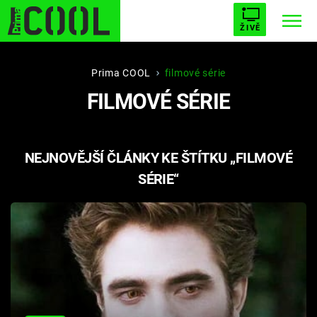
ŽIVĚ
STARHOUSE
BUFFY, PŘEMOŽITELKA UPÍRŮ
Trendy:
Prima COOL
filmové série
FILMOVÉ SÉRIE
ESCAPE
PLNEJ KOTEL
AVENGERS 5
NEJNOVĚJŠÍ ČLÁNKY KE ŠTÍTKU „FILMOVÉ
SÉRIE“
Témata
Filmy
Seriály
Hry