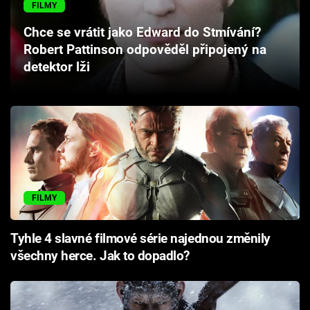
FILMY
Cool Esport
Chce se vrátit jako Edward do Stmívání?
Pořady
Robert Pattinson odpověděl připojený na
detektor lži
TV Program
Sledujte prima+
Přihlášení
FILMY
Sledujte nás
Tyhle 4 slavné filmové série najednou změnily
všechny herce. Jak to dopadlo?