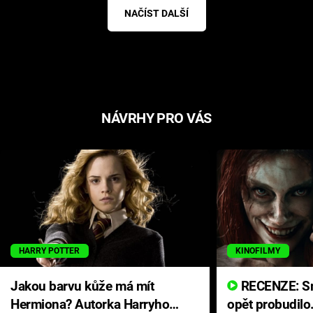
NAČÍST DALŠÍ
NÁVRHY PRO VÁS
HARRY POTTER
KINOFILMY
Jakou barvu kůže má mít
RECENZE: Smrtelné zlo se
Hermiona? Autorka Harryho
opět probudilo