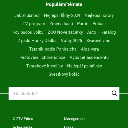
Populární témata
Jak zhubnout
Nejlepší filmy 2024
Nejlepší horory
TV program
Změna času
Partie
Počasí
Kdy budou volby
ZOO Nové začátky
Auto – katalog
7 pádů Honzy Dědka
Volby 2025
Svařené víno
Tatarák podle Pohlreicha
Aloe vera
Pěstování lichořeřišnice
Výpočet ascendentu
Tvarohové knedlíky
Nejlepší palačinky
Švestkový koláč
O FTV Prima
Management
Volná místa
Press