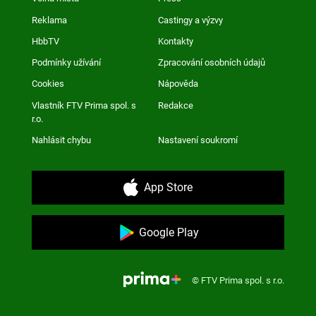
Reklama
Castingy a výzvy
HbbTV
Kontakty
Podmínky užívání
Zpracování osobních údajů
Cookies
Nápověda
Vlastník FTV Prima spol. s
Redakce
r.o.
Nahlásit chybu
Nastavení soukromí
App Store
Google Play
© FTV Prima spol. s r.o.