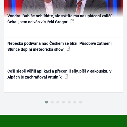
Vondra: Babiše nehlídáte, ale svítíte mu na uplácení voličů.
Čekal jsem od vás víc, řekl Gregor
Nebeská podívaná nad Českem se blíží. Působivé zatmění
Slunce doplní meteorická show
Češi slepě věřili aplikaci a přecenili síly, píší v Rakousku. V
Alpách je zachraňoval vrtulník