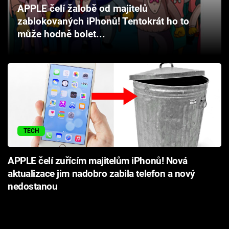
APPLE čelí žalobě od majitelů
Cool Esport
zablokovaných iPhonů! Tentokrát ho to
může hodně bolet...
Pořady
TV Program
Sledujte prima+
Přihlášení
TECH
Sledujte nás
APPLE čelí zuřícím majitelům iPhonů! Nová
aktualizace jim nadobro zabila telefon a nový
nedostanou