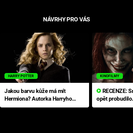
NÁVRHY PRO VÁS
HARRY POTTER
KINOFILMY
Jakou barvu kůže má mít
RECENZE: Smrtelné zlo se
Hermiona? Autorka Harryho
opět probudilo
Pottera přišla s ráznou
přichází s neo
odpovědí
hororovou nab