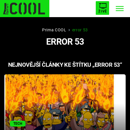
ŽIVĚ
STARHOUSE
BUFFY, PŘEMOŽITELKA UPÍRŮ
Trendy:
Prima COOL
error 53
ERROR 53
ESCAPE
PLNEJ KOTEL
AVENGERS 5
NEJNOVĚJŠÍ ČLÁNKY KE ŠTÍTKU „ERROR 53“
Témata
Filmy
Seriály
Hry
TECH