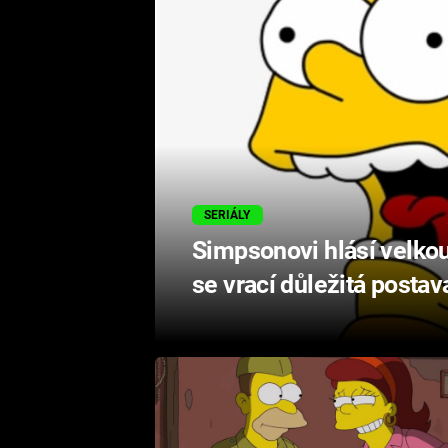
SERIÁLY
Simpsonovi hlásí velko
se vrací důležitá postav