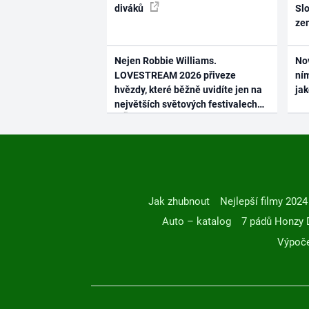
diváků
Slo
ze
Nejen Robbie Williams.
No
LOVESTREAM 2026 přiveze
ním
hvězdy, které běžně uvidíte jen na
ja
největších světových festivalech
Jak zhubnout
Nejlepší filmy 2024
Auto – katalog
7 pádů Honzy 
Výpoče