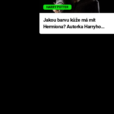
HARRY POTTER
Jakou barvu kůže má mít
Hermiona? Autorka Harryho
Pottera přišla s ráznou
odpovědí