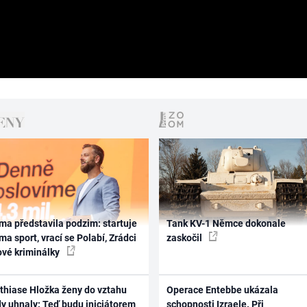
ma představila podzim: startuje
Tank KV-1 Němce dokonale
ma sport, vrací se Polabí, Zrádci
zaskočil
ové kriminálky
thiase Hložka ženy do vztahu
Operace Entebbe ukázala
dy uhnaly: Teď budu iniciátorem
schopnosti Izraele. Při