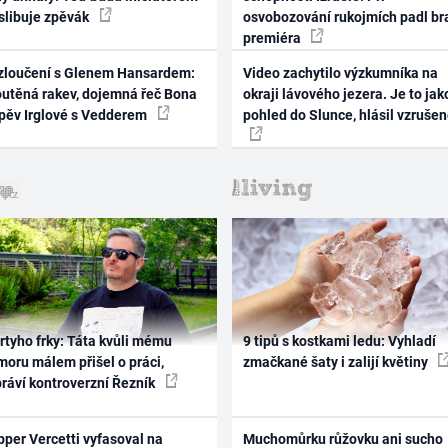
 slibuje zpěvák
osvobozování rukojmích padl br
premiéra
zloučení s Glenem Hansardem:
Video zachytilo výzkumníka na
outěná rakev, dojemná řeč Bona
okraji lávového jezera. Je to jak
zpěv Irglové s Vedderem
pohled do Slunce, hlásil vzruše
rtyho frky: Táta kvůli mému
9 tipů s kostkami ledu: Vyhladí
oru málem přišel o práci,
zmačkané šaty i zalijí květiny
práví kontroverzní Řezník
per Vercetti vyfasoval na
Muchomůrku růžovku ani sucho