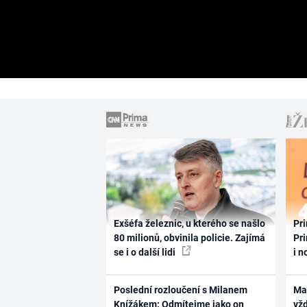
Exšéfa železnic, u kterého se našlo
Pri
80 milionů, obvinila policie. Zajímá
Pri
se i o další lidi
i n
Poslední rozloučení s Milanem
Ma
Knížákem: Odmítejme jako on
vž