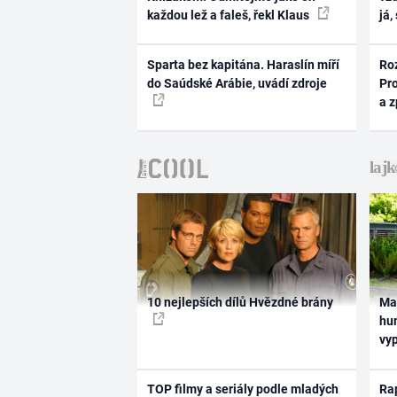
každou lež a faleš, řekl Klaus
já,
Sparta bez kapitána. Haraslín míří
Ro
do Saúdské Arábie, uvádí zdroje
Pr
a 
10 nejlepších dílů Hvězdné brány
Ma
hum
vy
TOP filmy a seriály podle mladých
Rap