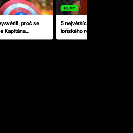
FILMY
ysvětlil, proč se
5 největších propadáků
le Kapitána
loňského roku: Disney na
jediné katastrofě prodělal 200
milionů dolarů