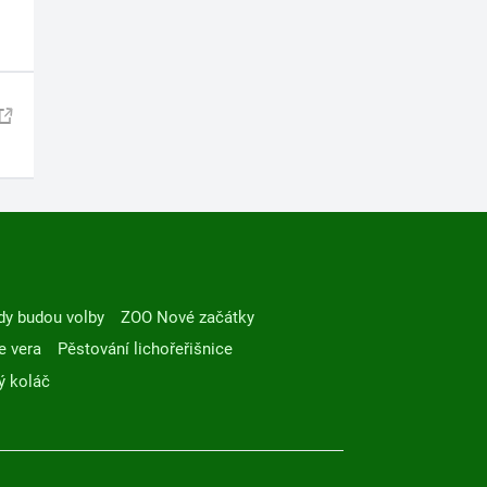
dy budou volby
ZOO Nové začátky
e vera
Pěstování lichořeřišnice
ý koláč