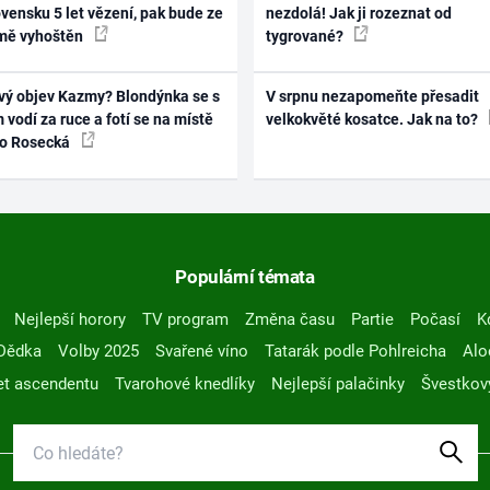
vensku 5 let vězení, pak bude ze
nezdolá! Jak ji rozeznat od
mě vyhoštěn
tygrované?
vý objev Kazmy? Blondýnka se s
V srpnu nezapomeňte přesadit
 vodí za ruce a fotí se na místě
velkokvěté kosatce. Jak na to?
ko Rosecká
Populární témata
Nejlepší horory
TV program
Změna času
Partie
Počasí
K
Dědka
Volby 2025
Svařené víno
Tatarák podle Pohlreicha
Alo
t ascendentu
Tvarohové knedlíky
Nejlepší palačinky
Švestkov