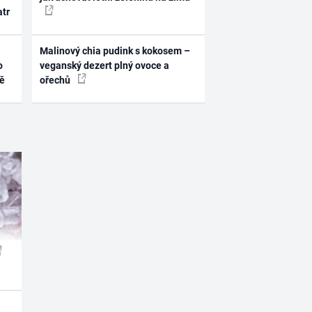
atr
Malinový chia pudink s kokosem –
o
veganský dezert plný ovoce a
ně
ořechů