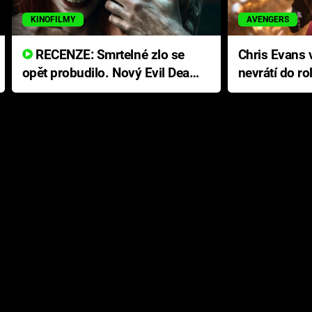
KINOFILMY
AVENGERS
RECENZE: Smrtelné zlo se
Chris Evans v
opět probudilo. Nový Evil Dead
nevrátí do ro
přichází s neodolatelnou
Ameriky
hororovou nabídkou