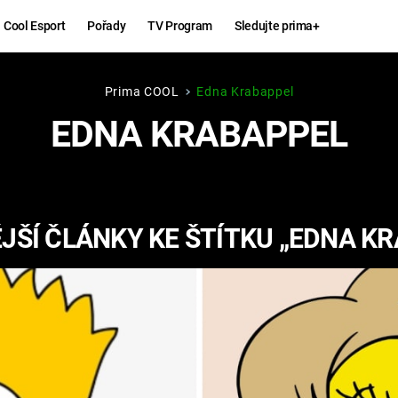
Cool Esport
Pořady
TV Program
Sledujte prima+
Prima COOL
Edna Krabappel
Hry
Zábava
EDNA KRABAPPEL
MAFIA
ZÁBAVN
GALERI
GTA 6
NEJLEP
JŠÍ ČLÁNKY KE ŠTÍTKU „EDNA KR
KINGDOM
KOMEDI
COME:
DELIVERANCE
CHUCK
NORRIS
ESPORT
DEADP