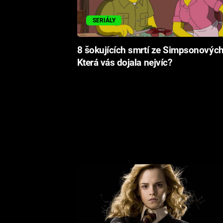
SERIÁLY
8 šokujících smrtí ze Simpsonových
Která vás dojala nejvíc?