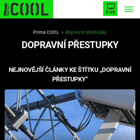
ŽIVĚ
STARHOUSE
BUFFY, PŘEMOŽITELKA UPÍRŮ
Trendy:
Prima COOL
dopravní přestupky
DOPRAVNÍ PŘESTUPKY
ESCAPE
PLNEJ KOTEL
AVENGERS 5
NEJNOVĚJŠÍ ČLÁNKY KE ŠTÍTKU „DOPRAVNÍ
PŘESTUPKY“
Témata
Filmy
Seriály
Hry