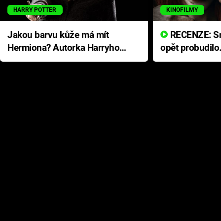
HARRY POTTER
KINOFILMY
Jakou barvu kůže má mít
RECENZE: Smrtelné zlo se
Hermiona? Autorka Harryho
opět probudilo
Pottera přišla s ráznou
přichází s neo
odpovědí
hororovou nab