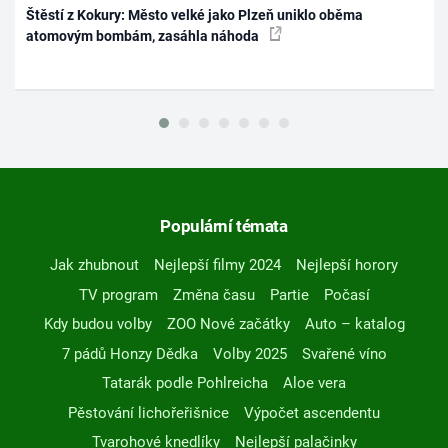
Štěstí z Kokury: Město velké jako Plzeň uniklo oběma
atomovým bombám, zasáhla náhoda
Populární témata
Jak zhubnout
Nejlepší filmy 2024
Nejlepší horory
TV program
Změna času
Partie
Počasí
Kdy budou volby
ZOO Nové začátky
Auto – katalog
7 pádů Honzy Dědka
Volby 2025
Svařené víno
Tatarák podle Pohlreicha
Aloe vera
Pěstování lichořeřišnice
Výpočet ascendentu
Tvarohové knedlíky
Nejlepší palačinky