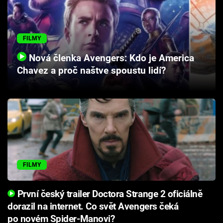
Cool Esport
Pořady
FILMY
Nová členka Avengers: Kdo je America
TV Program
Chavez a proč naštve spoustu lidí?
Sledujte prima+
Přihlášení
Sledujte nás
FILMY
První český trailer Doctora Strange 2 oficiálně
dorazil na internet. Co svět Avengers čeká
po novém Spider-Manovi?