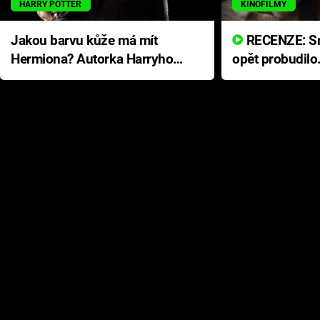
HARRY POTTER
KINOFILMY
Jakou barvu kůže má mít
RECENZE: Smrtelné zlo se
Hermiona? Autorka Harryho
opět probudilo
Pottera přišla s ráznou
přichází s neo
odpovědí
hororovou nab