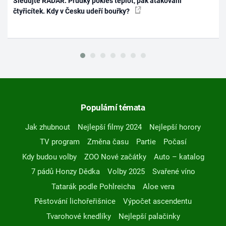
Sledujte RADAR: Prudký pokles teplot, pak atakování
čtyřicítek. Kdy v Česku udeří bouřky?
Populární témata
Jak zhubnout
Nejlepší filmy 2024
Nejlepší horory
TV program
Změna času
Partie
Počasí
Kdy budou volby
ZOO Nové začátky
Auto – katalog
7 pádů Honzy Dědka
Volby 2025
Svařené víno
Tatarák podle Pohlreicha
Aloe vera
Pěstování lichořeřišnice
Výpočet ascendentu
Tvarohové knedlíky
Nejlepší palačinky