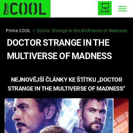
ŽIVĚ
STARHOUSE
BUFFY, PŘEMOŽITELKA UPÍRŮ
Trendy:
Prima COOL
Doctor Strange in the Multiverse of Madness
DOCTOR STRANGE IN THE
ESCAPE
PLNEJ KOTEL
AVENGERS 5
MULTIVERSE OF MADNESS
NEJNOVĚJŠÍ ČLÁNKY KE ŠTÍTKU „DOCTOR
Témata
STRANGE IN THE MULTIVERSE OF MADNESS“
Filmy
Seriály
Hry