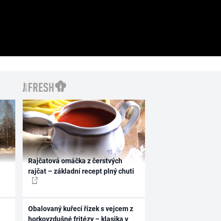
Rajčatová omáčka z čerstvých
rajčat – základní recept plný chuti
Obalovaný kuřecí řízek s vejcem z
horkovzdušné fritézy – klasika v