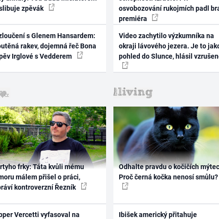
 slibuje zpěvák
osvobozování rukojmích padl br
premiéra
zloučení s Glenem Hansardem:
Video zachytilo výzkumníka na
outěná rakev, dojemná řeč Bona
okraji lávového jezera. Je to jak
zpěv Irglové s Vedderem
pohled do Slunce, hlásil vzruše
rtyho frky: Táta kvůli mému
Odhalte pravdu o kočičích mýtec
oru málem přišel o práci,
Proč černá kočka nenosí smůlu?
práví kontroverzní Řezník
per Vercetti vyfasoval na
Ibišek americký přitahuje