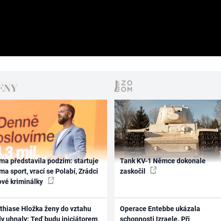
ma představila podzim: startuje
Tank KV-1 Němce dokonale
ma sport, vrací se Polabí, Zrádci
zaskočil
ové kriminálky
thiase Hložka ženy do vztahu
Operace Entebbe ukázala
dy uhnaly: Teď budu iniciátorem
schopnosti Izraele. Při