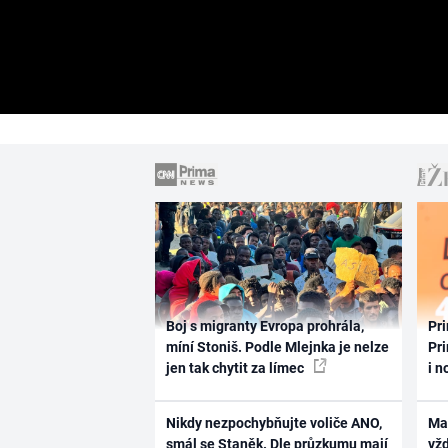
Boj s migranty Evropa prohrála,
Pri
míní Stoniš. Podle Mlejnka je nelze
Pri
jen tak chytit za límec
i n
Nikdy nezpochybňujte voliče ANO,
Ma
smál se Staněk. Dle průzkumu mají
vž