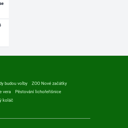
se
é
dy budou volby
ZOO Nové začátky
e vera
Pěstování lichořeřišnice
ý koláč