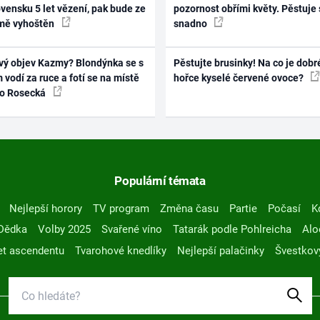
vensku 5 let vězení, pak bude ze
pozornost obřími květy. Pěstuje 
mě vyhoštěn
snadno
vý objev Kazmy? Blondýnka se s
Pěstujte brusinky! Na co je dobr
 vodí za ruce a fotí se na místě
hořce kyselé červené ovoce?
ko Rosecká
Populární témata
Nejlepší horory
TV program
Změna času
Partie
Počasí
K
Dědka
Volby 2025
Svařené víno
Tatarák podle Pohlreicha
Alo
t ascendentu
Tvarohové knedlíky
Nejlepší palačinky
Švestkov