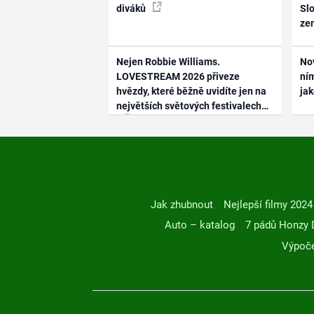
diváků
Slo
ze
Nejen Robbie Williams.
No
LOVESTREAM 2026 přiveze
ním
hvězdy, které běžně uvidíte jen na
ja
největších světových festivalech
Jak zhubnout
Nejlepší filmy 2024
Auto – katalog
7 pádů Honzy 
Výpoče