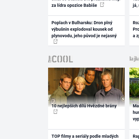
za lídra opozice Babiše
já,
Poplach v Bulharsku: Dron plný
Ro
výbušnin explodoval kousek od
Pr
plynovodu, jeho původ je nejasný
a 
10 nejlepších dílů Hvězdné brány
Ma
hum
vy
TOP filmy a seriály podle mladých
Rap