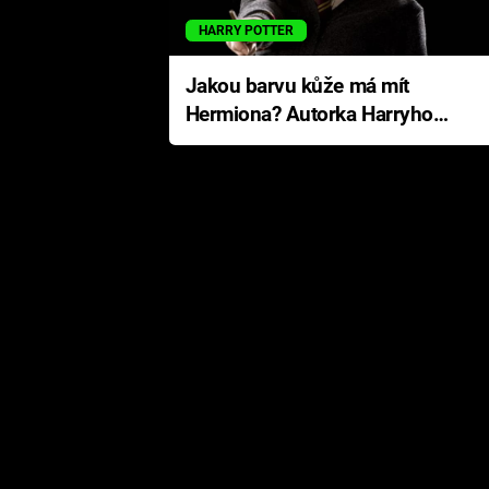
HARRY POTTER
Jakou barvu kůže má mít
Hermiona? Autorka Harryho
Pottera přišla s ráznou
odpovědí