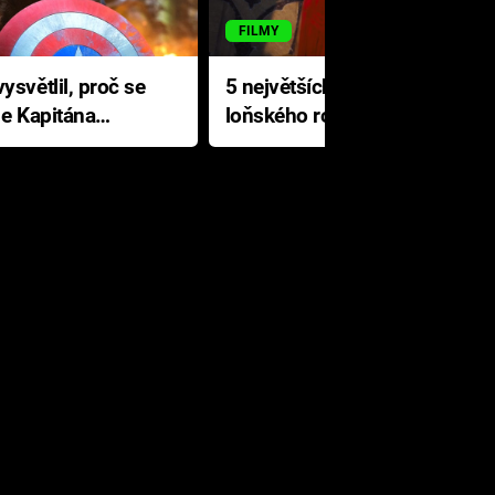
FILMY
ysvětlil, proč se
5 největších propadáků
le Kapitána
loňského roku: Disney na
jediné katastrofě prodělal 200
milionů dolarů