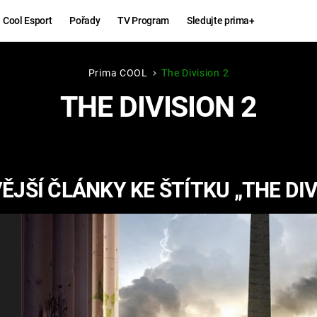
Cool Esport
Pořady
TV Program
Sledujte prima+
Prima COOL
The Division 2
Hry
Zábava
THE DIVISION 2
MAFIA
ZÁBAVN
GALERI
GTA 6
NEJLEP
JŠÍ ČLÁNKY KE ŠTÍTKU „THE DIV
KINGDOM
KOMEDI
COME:
DELIVERANCE
CHUCK
NORRIS
ESPORT
DEADP