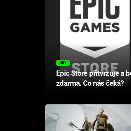
HRY
Epic Store přitvrzuje a 
zdarma. Co nás čeká?