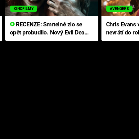
KINOFILMY
AVENGERS
RECENZE: Smrtelné zlo se
Chris Evans v
opět probudilo. Nový Evil Dead
nevrátí do ro
přichází s neodolatelnou
Ameriky
hororovou nabídkou