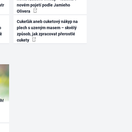
atr
novém pojetí podle Jamieho
Olivera
Cukeťák aneb cuketový nákyp na
o
plech s uzeným masem – skvělý
ně
způsob, jak zpracovat přerostlé
cukety
h!