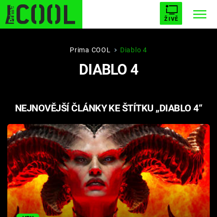
ŽIVĚ
STARHOUSE
BUFFY, PŘEMOŽITELKA UPÍRŮ
Trendy:
Prima COOL
Diablo 4
DIABLO 4
ESCAPE
PLNEJ KOTEL
AVENGERS 5
NEJNOVĚJŠÍ ČLÁNKY KE ŠTÍTKU „DIABLO 4“
Témata
Filmy
Seriály
Hry