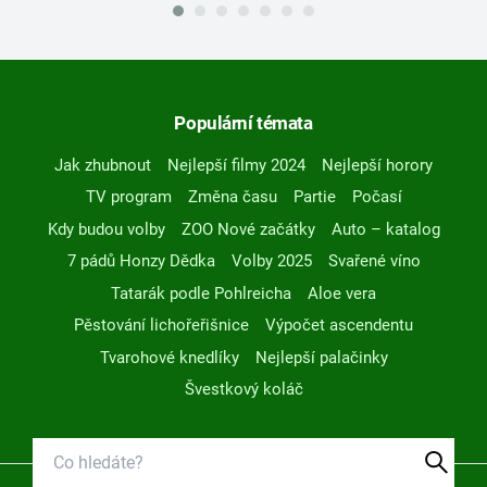
Populární témata
Jak zhubnout
Nejlepší filmy 2024
Nejlepší horory
TV program
Změna času
Partie
Počasí
Kdy budou volby
ZOO Nové začátky
Auto – katalog
7 pádů Honzy Dědka
Volby 2025
Svařené víno
Tatarák podle Pohlreicha
Aloe vera
Pěstování lichořeřišnice
Výpočet ascendentu
Tvarohové knedlíky
Nejlepší palačinky
Švestkový koláč