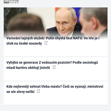
Varování tajných služeb: Putin chystá test NATO. Ve hře je i
útok na české sousedy
Vyhýbá se generace Z vedoucím pozicím? Podle sociologů
mladí kariéru obětují jistotě
Kde nejlevněji sehnat třeba máslo? Češi se vyznají, ministrovi
se ale slevy nelíbí