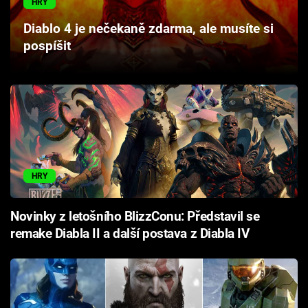
HRY
Cool Esport
Diablo 4 je nečekaně zdarma, ale musíte si
pospíšit
Pořady
TV Program
Sledujte prima+
Přihlášení
HRY
Sledujte nás
Novinky z letošního BlizzConu: Představil se
remake Diabla II a další postava z Diabla IV