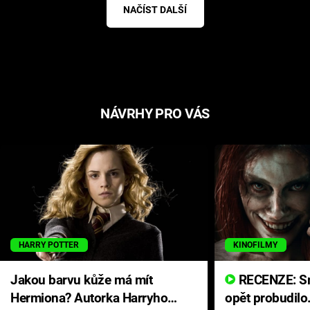
NAČÍST DALŠÍ
NÁVRHY PRO VÁS
HARRY POTTER
KINOFILMY
Jakou barvu kůže má mít
RECENZE: Smrtelné zlo se
Hermiona? Autorka Harryho
opět probudilo