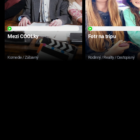
PŘEHRÁT
PŘEHRÁT
Mezi COOLky
Fotr na tripu
Komedie / Zábavný
Rodinný / Reality / Cestopisný