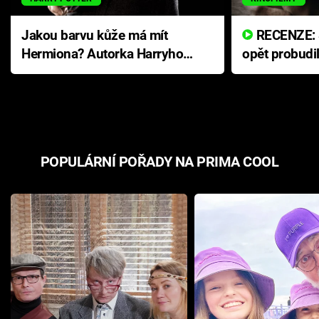
Jakou barvu kůže má mít
RECENZE: Smrtelné zlo se
Hermiona? Autorka Harryho
opět probudi
Pottera přišla s ráznou
přichází s n
odpovědí
hororovou n
POPULÁRNÍ POŘADY NA PRIMA COOL