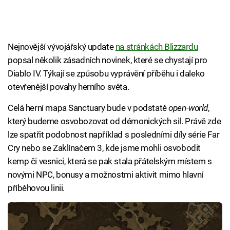
Nejnovější vývojářský update
na stránkách Blizzardu
popsal několik zásadních novinek, které se chystají pro
Diablo IV. Týkají se způsobu vyprávění příběhu i daleko
otevřenější povahy herního světa.
Celá herní mapa Sanctuary bude v podstatě
open-world
,
který budeme osvobozovat od démonických sil. Právě zde
lze spatřit podobnost například s posledními díly série Far
Cry nebo se Zaklínačem 3, kde jsme mohli osvobodit
kemp či vesnici, která se pak stala přátelským místem s
novými NPC, bonusy a možnostmi aktivit mimo hlavní
příběhovou linii.