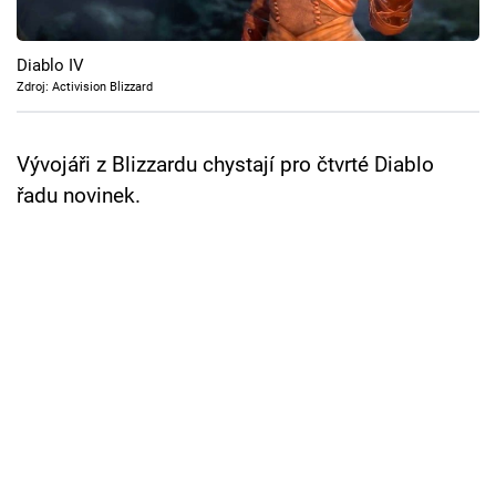
Cool Esport
Diablo IV
Pořady
Zdroj: Activision Blizzard
TV Program
Vývojáři z Blizzardu chystají pro čtvrté Diablo
Sledujte prima+
řadu novinek.
Přihlášení
Sledujte nás