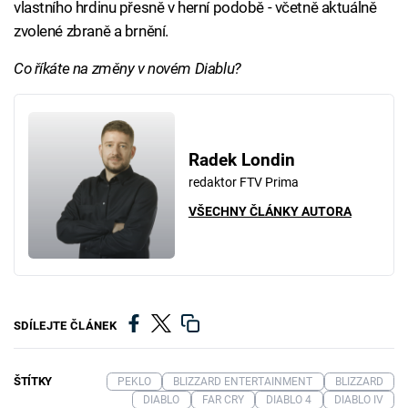
vlastního hrdinu přesně v herní podobě - včetně aktuálně
zvolené zbraně a brnění.
Co říkáte na změny v novém Diablu?
Radek Londin
redaktor FTV Prima
VŠECHNY ČLÁNKY AUTORA
SDÍLEJTE ČLÁNEK
ŠTÍTKY
PEKLO
BLIZZARD ENTERTAINMENT
BLIZZARD
DIABLO
FAR CRY
DIABLO 4
DIABLO IV