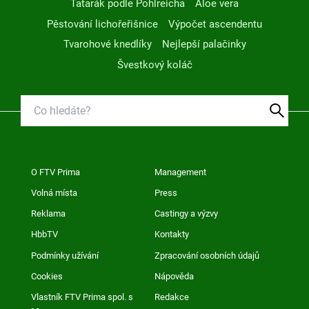
Tatarák podle Pohlreicha
Aloe vera
Pěstování lichořeřišnice
Výpočet ascendentu
Tvarohové knedlíky
Nejlepší palačinky
Švestkový koláč
O FTV Prima
Management
Volná místa
Press
Reklama
Castingy a výzvy
HbbTV
Kontakty
Podmínky užívání
Zpracování osobních údajů
Cookies
Nápověda
Vlastník FTV Prima spol. s
Redakce