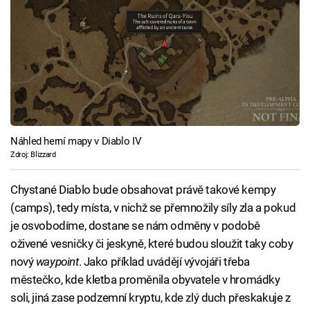
Náhled herní mapy v Diablo IV
Zdroj: Blizzard
Chystané Diablo bude obsahovat právě takové kempy
(camps), tedy místa, v nichž se přemnožily síly zla a pokud
je osvobodíme, dostane se nám odměny v podobě
oživené vesničky či jeskyně, které budou sloužit taky coby
nový
waypoint
. Jako příklad uvádějí vývojáři třeba
městečko, kde kletba proměnila obyvatele v hromádky
soli, jiná zase podzemní kryptu, kde zlý duch přeskakuje z