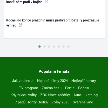
kostí“ sám padl v bojích
Počasí do konce prázdnin může překvapit. Detaily prozrazuje
výhled
Populární témata
Jak zhubnout
Nejlepší filmy 2024
Nejlepší horory
TV program
Změna času
Partie
Počasí
Kdy budou volby
ZOO Nové začátky
Auto – katalog
7 pádů Honzy Dědka
Volby 2025
Svařené víno