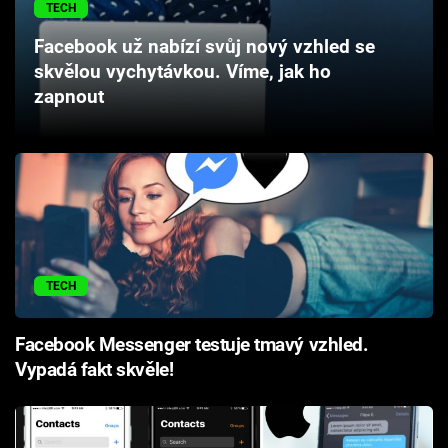
TECH
Cool Esport
Facebook už nabízí svůj nový vzhled se
Pořady
skvělou vychytávkou. Víme, jak ho
zapnout
TV Program
Sledujte prima+
Přihlášení
TECH
Sledujte nás
Facebook Messenger testuje tmavý vzhled.
Vypadá fakt skvěle!