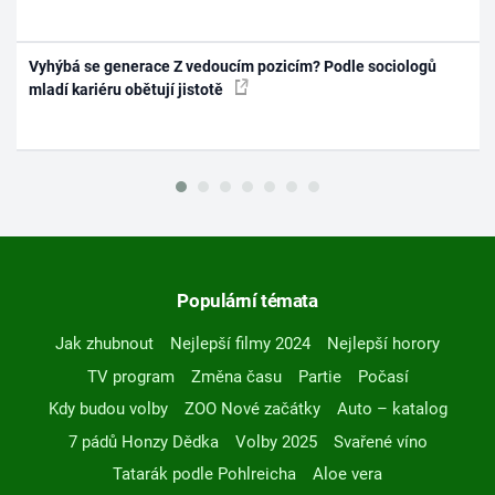
Vyhýbá se generace Z vedoucím pozicím? Podle sociologů
mladí kariéru obětují jistotě
Populární témata
Jak zhubnout
Nejlepší filmy 2024
Nejlepší horory
TV program
Změna času
Partie
Počasí
Kdy budou volby
ZOO Nové začátky
Auto – katalog
7 pádů Honzy Dědka
Volby 2025
Svařené víno
Tatarák podle Pohlreicha
Aloe vera