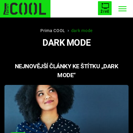
ŽIVĚ
STARHOUSE
BUFFY, PŘEMOŽITELKA UPÍRŮ
Trendy:
Prima COOL
dark mode
DARK MODE
ESCAPE
PLNEJ KOTEL
AVENGERS 5
NEJNOVĚJŠÍ ČLÁNKY KE ŠTÍTKU „DARK
MODE“
Témata
Filmy
Seriály
Hry