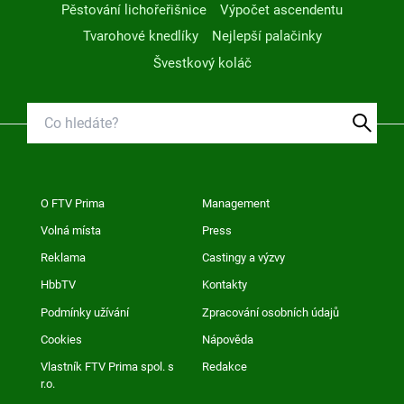
Pěstování lichořeřišnice
Výpočet ascendentu
Tvarohové knedlíky
Nejlepší palačinky
Švestkový koláč
O FTV Prima
Management
Volná místa
Press
Reklama
Castingy a výzvy
HbbTV
Kontakty
Podmínky užívání
Zpracování osobních údajů
Cookies
Nápověda
Vlastník FTV Prima spol. s
Redakce
r.o.