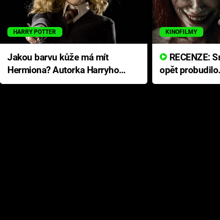
HARRY POTTER
KINOFILMY
Jakou barvu kůže má mít
RECENZE: Smrtelné zlo se
Hermiona? Autorka Harryho
opět probudilo
Pottera přišla s ráznou
přichází s neo
odpovědí
hororovou nab