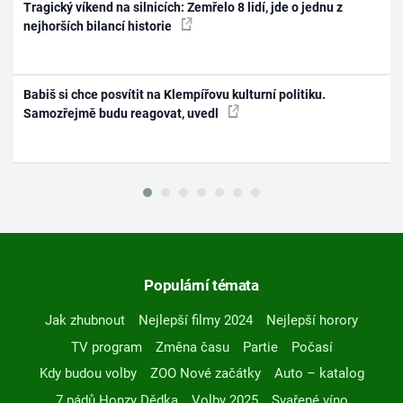
Tragický víkend na silnicích: Zemřelo 8 lidí, jde o jednu z
nejhorších bilancí historie
Babiš si chce posvítit na Klempířovu kulturní politiku.
Samozřejmě budu reagovat, uvedl
Populární témata
Jak zhubnout
Nejlepší filmy 2024
Nejlepší horory
TV program
Změna času
Partie
Počasí
Kdy budou volby
ZOO Nové začátky
Auto – katalog
7 pádů Honzy Dědka
Volby 2025
Svařené víno