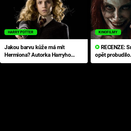
HARRY POTTER
KINOFILMY
Jakou barvu kůže má mít
RECENZE: Smrtelné zlo se
Hermiona? Autorka Harryho
opět probudilo
Pottera přišla s ráznou
přichází s neo
odpovědí
hororovou nab