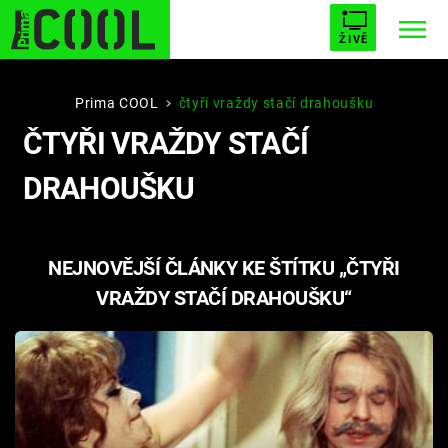
ŽIVĚ
STARHOUSE
BUFFY, PŘEMOŽITELKA UPÍRŮ
Trendy:
Prima COOL
čtyři vraždy stačí drahoušku
ČTYŘI VRAŽDY STAČÍ
ESCAPE
PLNEJ KOTEL
AVENGERS 5
DRAHOUŠKU
NEJNOVĚJŠÍ ČLÁNKY KE ŠTÍTKU „ČTYŘI
Témata
VRAŽDY STAČÍ DRAHOUŠKU“
Filmy
Seriály
Hry