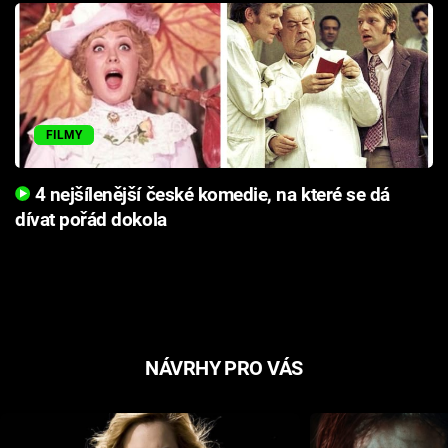
FILMY
4 nejšílenější české komedie, na které se dá
dívat pořád dokola
NÁVRHY PRO VÁS