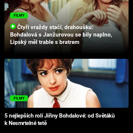
Cool Esport
FILMY
Pořady
Čtyři vraždy stačí, drahoušku:
Bohdalová s Janžurovou se bily naplno,
TV Program
Lipský měl trable s bratrem
Sledujte prima+
Přihlášení
Sledujte nás
FILMY
5 nejlepších rolí Jiřiny Bohdalové: od Světáků
k Nesmrtelné tetě