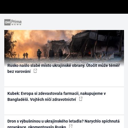
Rusko našlo slabé místo ukrajinské obrany. Útočit může téměř
bez varování
Kubek: Evropa si zdevastovala farmacii, nakupujeme v
Bangladéši. Vojtěch ničí zdravotnictví
Dron s výbušninou u ukrajinského letadla? Narychlo spíchnutá
provokace, okomentovalo Rusko