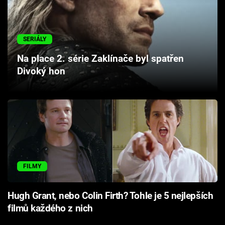
Cool Esport
Pořady
SERIÁLY
Na place 2. série Zaklínače byl spatřen
TV Program
Divoký hon
Sledujte prima+
Přihlášení
Sledujte nás
FILMY
Hugh Grant, nebo Colin Firth? Tohle je 5 nejlepších
filmů každého z nich