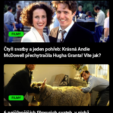
FILMY
Čtyři svatby a jeden pohřeb: Krásná Andie
McDowell přechytračila Hugha Granta! Víte jak?
FILMY
6 nejšílenějších filmových svateb, v nichž