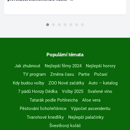
Populární témata
Jak zhubnout
Nejlepší filmy 2024
Nejlepší horory
TV program
Změna času
Partie
Počasí
Kdy budou volby
ZOO Nové začátky
Auto – katalog
7 pádů Honzy Dědka
Volby 2025
Svařené víno
Tatarák podle Pohlreicha
Aloe vera
Pěstování lichořeřišnice
Výpočet ascendentu
Tvarohové knedlíky
Nejlepší palačinky
Švestkový koláč