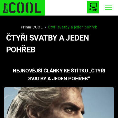
ŽIVĚ
STARHOUSE
BUFFY, PŘEMOŽITELKA UPÍRŮ
Trendy:
Prima COOL
Čtyři svatby a jeden pohřeb
ČTYŘI SVATBY A JEDEN
ESCAPE
PLNEJ KOTEL
AVENGERS 5
POHŘEB
NEJNOVĚJŠÍ ČLÁNKY KE ŠTÍTKU „ČTYŘI
Témata
SVATBY A JEDEN POHŘEB“
Filmy
Seriály
Hry