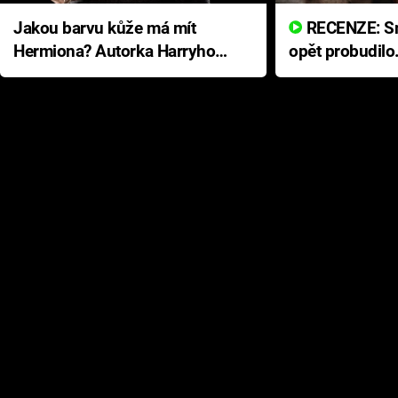
Jakou barvu kůže má mít
RECENZE: Smrtelné zlo se
Hermiona? Autorka Harryho
opět probudilo
Pottera přišla s ráznou
přichází s neo
odpovědí
hororovou nab