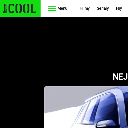
Menu
Filmy
Seriály
Hry
Seriály
Filmy
SIMPSONOVI
STAR WARS
HVĚZDNÁ
AVENGERS
BRÁNA
NEJ
RYCHLE A
TEORIE
ZBĚSILE 10
VELKÉHO
PREDÁTOR
TŘESKU
FUTURAMA