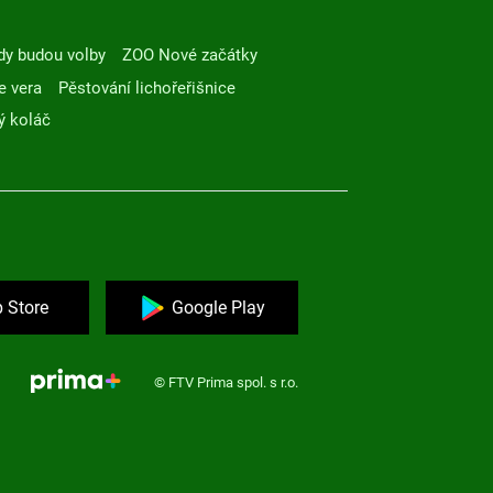
dy budou volby
ZOO Nové začátky
e vera
Pěstování lichořeřišnice
ý koláč
 Store
Google Play
© FTV Prima spol. s r.o.