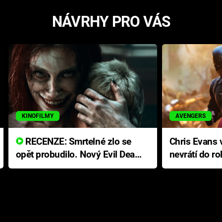
NÁVRHY PRO VÁS
KINOFILMY
AVENGERS
RECENZE: Smrtelné zlo se
Chris Evans v
opět probudilo. Nový Evil Dead
nevrátí do ro
přichází s neodolatelnou
Ameriky
hororovou nabídkou