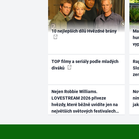
10 nejlepších dílů Hvězdné brány
Ma
hum
vy
TOP filmy a seriály podle mladých
Rap
diváků
Slo
ze
Nejen Robbie Williams.
No
LOVESTREAM 2026 přiveze
ním
hvězdy, které běžně uvidíte jen na
ja
největších světových festivalech