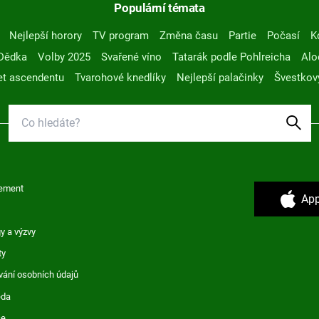
Populární témata
Nejlepší horory
TV program
Změna času
Partie
Počasí
K
Dědka
Volby 2025
Svařené víno
Tatarák podle Pohlreicha
Alo
t ascendentu
Tvarohové knedlíky
Nejlepší palačinky
Švestkov
ement
App
y a výzvy
ty
vání osobních údajů
ěda
ce