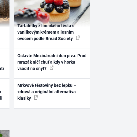
Tartaletky z lineckého těsta s
vanilkovým krémem a lesním
ovocem podle Bread Society
Oslavte Mezinárodní den piva: Proč
mrazák ničí chuť a kdy v horku
atr
vsadit na šnyt?
Mrkvové těstoviny bez lepku –
o
zdravá a originální alternativa
ně
klasiky