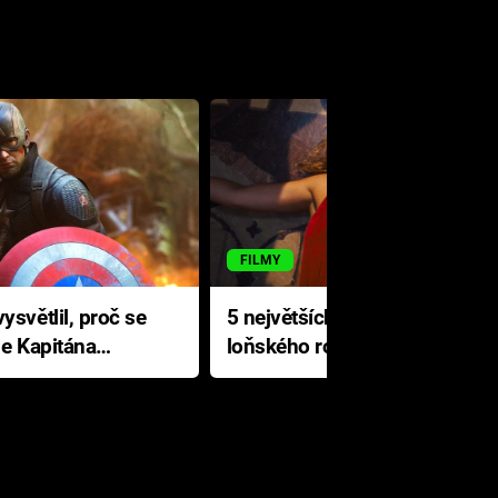
FILMY
ysvětlil, proč se
5 největších propadáků
le Kapitána
loňského roku: Disney na
jediné katastrofě prodělal 200
milionů dolarů