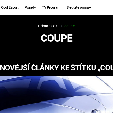
Cool Esport
Pořady
TV Program
Sledujte prima+
Prima COOL
coupe
Hry
Zábava
COUPE
MAFIA
ZÁBAVN
GALERI
GTA 6
NEJLEP
NOVĚJŠÍ ČLÁNKY KE ŠTÍTKU „CO
KINGDOM
KOMEDI
COME:
DELIVERANCE
CHUCK
NORRIS
ESPORT
DEADP