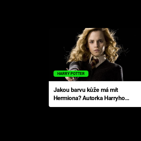
HARRY POTTER
Jakou barvu kůže má mít
Hermiona? Autorka Harryho
Pottera přišla s ráznou
odpovědí