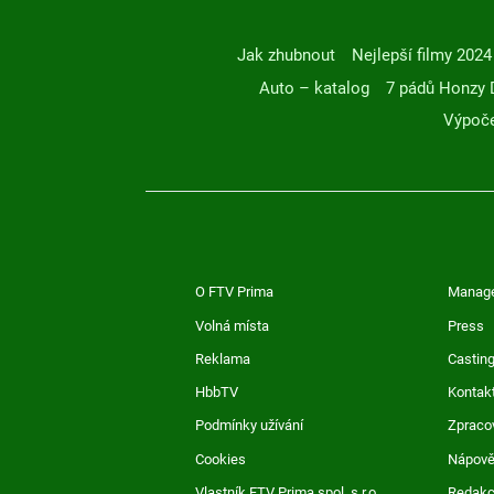
Jak zhubnout
Nejlepší filmy 2024
Auto – katalog
7 pádů Honzy 
Výpoče
O FTV Prima
Manag
Volná místa
Press
Reklama
Casting
HbbTV
Kontak
Podmínky užívání
Zpraco
Cookies
Nápov
Vlastník FTV Prima spol. s r.o.
Redak