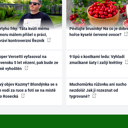
rtyho frky: Táta kvůli mému
Pěstujte brusinky! Na co je dobr
oru málem přišel o práci,
hořce kyselé červené ovoce?
práví kontroverzní Řezník
per Vercetti vyfasoval na
9 tipů s kostkami ledu: Vyhladí
vensku 5 let vězení, pak bude ze
zmačkané šaty i zalijí květiny
mě vyhoštěn
vý objev Kazmy? Blondýnka se s
Muchomůrku růžovku ani sucho
 vodí za ruce a fotí se na místě
nezdolá! Jak ji rozeznat od
ko Rosecká
tygrované?