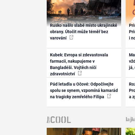
Rusko našlo slabé místo ukrajinské
Pri
obrany. Útočit může téměř bez
Pri
varování
i n
Kubek: Evropa si zdevastovala
Ma
farmacii, nakupujeme v
vž
Bangladéši. Vojtěch ničí
já,
zdravotnictví
Pád letadla u Očové: Odpočívejte
Ro
spolu se synem, vzpomíná kamarád
Pr
na tragicky zemřelého Filipa
a 