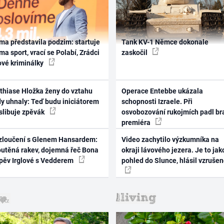
ma představila podzim: startuje
Tank KV-1 Němce dokonale
ma sport, vrací se Polabí, Zrádci
zaskočil
ové kriminálky
thiase Hložka ženy do vztahu
Operace Entebbe ukázala
dy uhnaly: Teď budu iniciátorem
schopnosti Izraele. Při
 slibuje zpěvák
osvobozování rukojmích padl br
premiéra
zloučení s Glenem Hansardem:
Video zachytilo výzkumníka na
outěná rakev, dojemná řeč Bona
okraji lávového jezera. Je to jak
zpěv Irglové s Vedderem
pohled do Slunce, hlásil vzruše