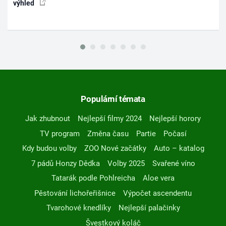
výhled
Populární témata
Jak zhubnout
Nejlepší filmy 2024
Nejlepší horory
TV program
Změna času
Partie
Počasí
Kdy budou volby
ZOO Nové začátky
Auto – katalog
7 pádů Honzy Dědka
Volby 2025
Svařené víno
Tatarák podle Pohlreicha
Aloe vera
Pěstování lichořeřišnice
Výpočet ascendentu
Tvarohové knedlíky
Nejlepší palačinky
Švestkový koláč