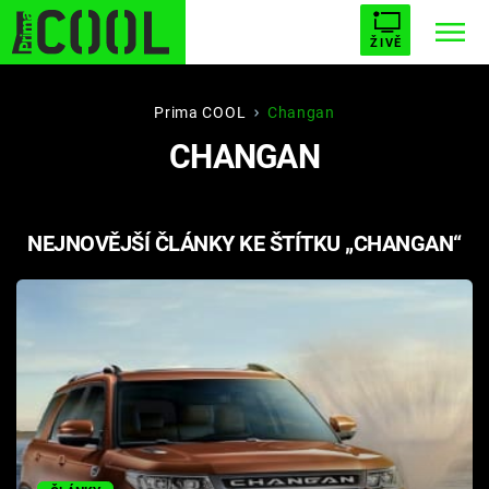
ŽIVĚ
STARHOUSE
BUFFY, PŘEMOŽITELKA UPÍRŮ
Trendy:
Prima COOL
Changan
CHANGAN
ESCAPE
PLNEJ KOTEL
AVENGERS 5
NEJNOVĚJŠÍ ČLÁNKY KE ŠTÍTKU „CHANGAN“
Témata
Filmy
Seriály
Hry