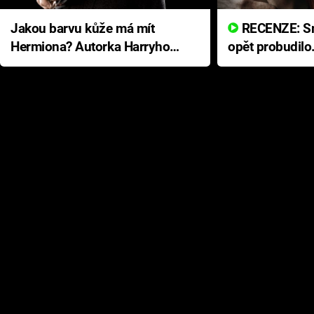
Jakou barvu kůže má mít
RECENZE: Smrtelné zlo se
Hermiona? Autorka Harryho
opět probudilo
Pottera přišla s ráznou
přichází s neo
odpovědí
hororovou nab