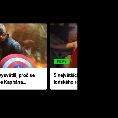
FILMY
ysvětlil, proč se
5 největších propadáků
le Kapitána
loňského roku: Disney na
jediné katastrofě prodělal 200
milionů dolarů