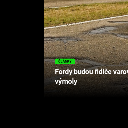
ČLÁNKY
Fordy budou řidiče var
výmoly