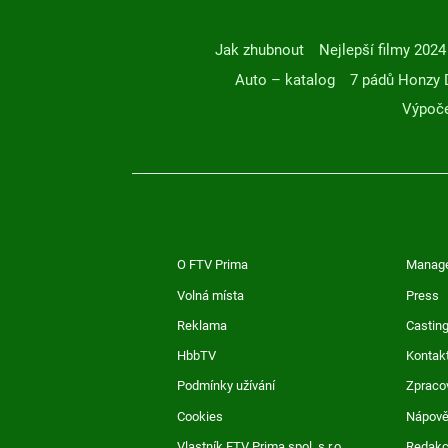
Jak zhubnout
Nejlepší filmy 2024
Auto – katalog
7 pádů Honzy 
Výpoče
O FTV Prima
Manag
Volná místa
Press
Reklama
Casting
HbbTV
Kontak
Podmínky užívání
Zpraco
Cookies
Nápov
Vlastník FTV Prima spol. s r.o.
Redak