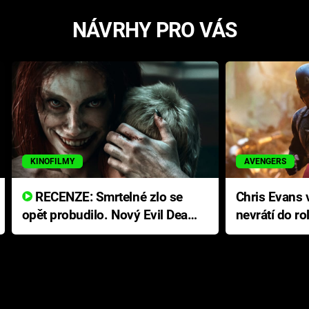
NÁVRHY PRO VÁS
KINOFILMY
AVENGERS
RECENZE: Smrtelné zlo se
Chris Evans v
opět probudilo. Nový Evil Dead
nevrátí do ro
přichází s neodolatelnou
Ameriky
hororovou nabídkou