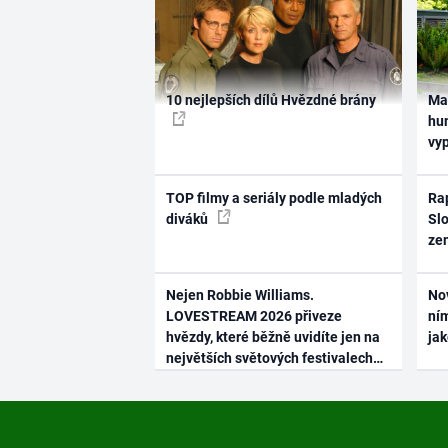
10 nejlepších dílů Hvězdné brány
Ma
hum
vy
TOP filmy a seriály podle mladých
Rap
diváků
Slo
ze
Nejen Robbie Williams.
No
LOVESTREAM 2026 přiveze
ním
hvězdy, které běžně uvidíte jen na
ja
největších světových festivalech