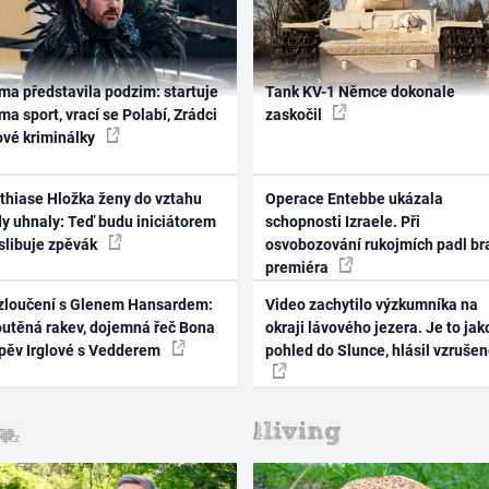
ma představila podzim: startuje
Tank KV-1 Němce dokonale
ma sport, vrací se Polabí, Zrádci
zaskočil
ové kriminálky
thiase Hložka ženy do vztahu
Operace Entebbe ukázala
dy uhnaly: Teď budu iniciátorem
schopnosti Izraele. Při
 slibuje zpěvák
osvobozování rukojmích padl br
premiéra
zloučení s Glenem Hansardem:
Video zachytilo výzkumníka na
outěná rakev, dojemná řeč Bona
okraji lávového jezera. Je to jak
zpěv Irglové s Vedderem
pohled do Slunce, hlásil vzruše