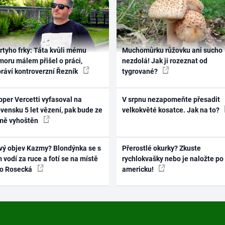
rtyho frky: Táta kvůli mému
Muchomůrku růžovku ani sucho
oru málem přišel o práci,
nezdolá! Jak ji rozeznat od
práví kontroverzní Řezník
tygrované?
per Vercetti vyfasoval na
V srpnu nezapomeňte přesadit
vensku 5 let vězení, pak bude ze
velkokvěté kosatce. Jak na to?
mě vyhoštěn
vý objev Kazmy? Blondýnka se s
Přerostlé okurky? Zkuste
 vodí za ruce a fotí se na místě
rychlokvašky nebo je naložte po
ko Rosecká
americku!