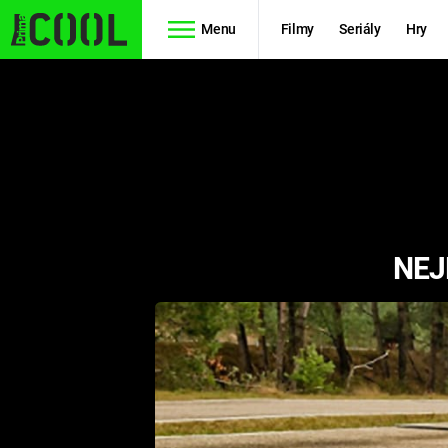
Menu
Filmy
Seriály
Hry
Seriály
Filmy
SIMPSONOVI
STAR WARS
HVĚZDNÁ
AVENGERS
BRÁNA
NEJ
RYCHLE A
TEORIE
ZBĚSILE 10
VELKÉHO
PREDÁTOR
TŘESKU
FUTURAMA