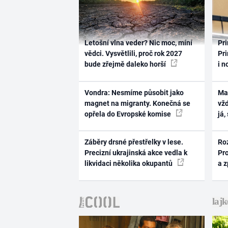
Letošní vlna veder? Nic moc, míní
Pri
vědci. Vysvětlili, proč rok 2027
Pri
bude zřejmě daleko horší
i n
Vondra: Nesmíme působit jako
Ma
magnet na migranty. Konečná se
vž
opřela do Evropské komise
já,
Záběry drsné přestřelky v lese.
Ro
Precizní ukrajinská akce vedla k
Pr
likvidaci několika okupantů
a 