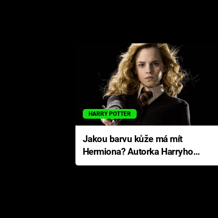
HARRY POTTER
Jakou barvu kůže má mít
Hermiona? Autorka Harryho
Pottera přišla s ráznou
odpovědí