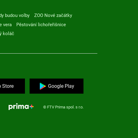
dy budou volby
ZOO Nové začátky
e vera
Pěstování lichořeřišnice
ý koláč
 Store
Google Play
© FTV Prima spol. s r.o.