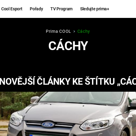
Cool Esport
Pořady
TV Program
Sledujte prima+
Prima COOL
Cáchy
Hry
Zábava
CÁCHY
MAFIA
ZÁBAVN
GALERI
GTA 6
NEJLEP
NOVĚJŠÍ ČLÁNKY KE ŠTÍTKU „CÁ
KINGDOM
KOMEDI
COME:
DELIVERANCE
CHUCK
NORRIS
ESPORT
DEADP