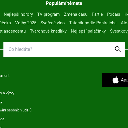
Populární témata
Nejlepší horory
TV program
Změna času
Partie
Počasí
K
Dědka
Volby 2025
Svařené víno
Tatarák podle Pohlreicha
Alo
t ascendentu
Tvarohové knedlíky
Nejlepší palačinky
Švestkov
ement
App
y a výzvy
ty
vání osobních údajů
ěda
ce