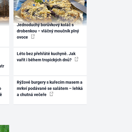
Jednoduchý borůvkový koláč s
drobenkou – vláčný moučník plný
ovoce
Léto bez přehřáté kuchyně. Jak
vařit i během tropických dnů?
atr
Rýžové burgery s kuřecím masem a
o
mrkví podávané se salátem – lehká
ně
a chutná večeře