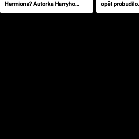
Hermiona? Autorka Harryho
opět probudilo
Pottera přišla s ráznou
přichází s neo
odpovědí
hororovou nab