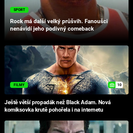
Cool Esport
SPORT
Pořady
Rock má další velký průšvih. Fanoušci
nenávidí jeho podivný comeback
TV Program
Sledujte prima+
Přihlášení
10
FILMY
Sledujte nás
Ještě větší propadák než Black Adam. Nová
komiksovka krutě pohořela i na internetu