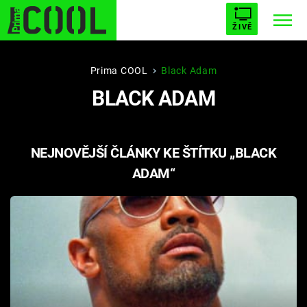
ŽIVĚ
STARHOUSE
BUFFY, PŘEMOŽITELKA UPÍRŮ
Trendy:
Prima COOL
Black Adam
BLACK ADAM
ESCAPE
PLNEJ KOTEL
AVENGERS 5
NEJNOVĚJŠÍ ČLÁNKY KE ŠTÍTKU „BLACK
ADAM“
Témata
Filmy
Seriály
Hry