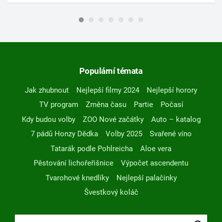
Populární témata
Jak zhubnout
Nejlepší filmy 2024
Nejlepší horory
TV program
Změna času
Partie
Počasí
Kdy budou volby
ZOO Nové začátky
Auto – katalog
7 pádů Honzy Dědka
Volby 2025
Svařené víno
Tatarák podle Pohlreicha
Aloe vera
Pěstování lichořeřišnice
Výpočet ascendentu
Tvarohové knedlíky
Nejlepší palačinky
Švestkový koláč