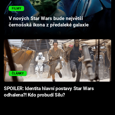
Cool Esport
FILMY
Pořady
V nových Star Wars bude největší
černošská ikona z předaleké galaxie
TV Program
Sledujte prima+
Přihlášení
ČLÁNKY
Sledujte nás
SPOILER: Identita hlavní postavy Star Wars
odhalena?! Kdo probudí Sílu?