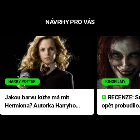
NÁVRHY PRO VÁS
HARRY POTTER
KINOFILMY
Jakou barvu kůže má mít
RECENZE: Smrtelné zlo se
Hermiona? Autorka Harryho
opět probudilo
Pottera přišla s ráznou
přichází s neo
odpovědí
hororovou nab