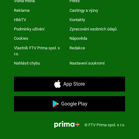
Volná místa
Press
Reklama
Castingy a výzvy
HbbTV
Kontakty
Podmínky užívání
Zpracování osobních údajů
Cookies
Nápověda
Vlastník FTV Prima spol. s
Redakce
r.o.
Nahlásit chybu
Nastavení soukromí
App Store
Google Play
© FTV Prima spol. s r.o.