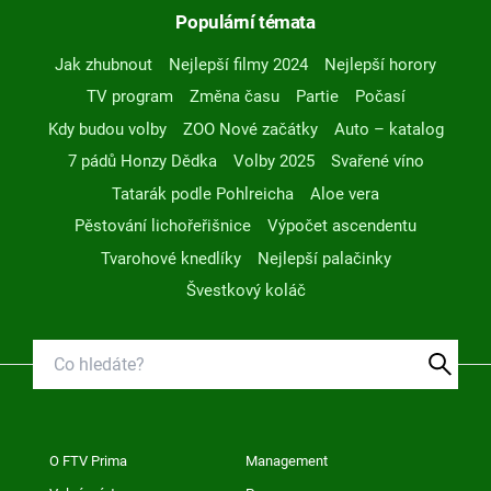
Populární témata
Jak zhubnout
Nejlepší filmy 2024
Nejlepší horory
TV program
Změna času
Partie
Počasí
Kdy budou volby
ZOO Nové začátky
Auto – katalog
7 pádů Honzy Dědka
Volby 2025
Svařené víno
Tatarák podle Pohlreicha
Aloe vera
Pěstování lichořeřišnice
Výpočet ascendentu
Tvarohové knedlíky
Nejlepší palačinky
Švestkový koláč
O FTV Prima
Management