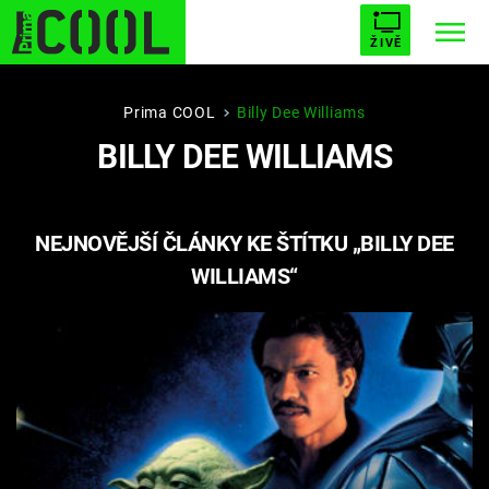
ŽIVĚ
STARHOUSE
BUFFY, PŘEMOŽITELKA UPÍRŮ
Trendy:
Prima COOL
Billy Dee Williams
BILLY DEE WILLIAMS
ESCAPE
PLNEJ KOTEL
AVENGERS 5
NEJNOVĚJŠÍ ČLÁNKY KE ŠTÍTKU „BILLY DEE
WILLIAMS“
Témata
Filmy
Seriály
Hry