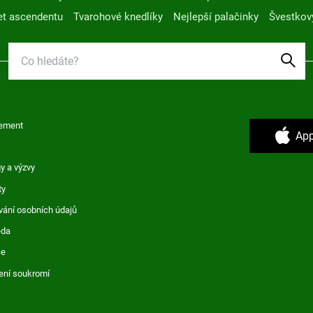
t ascendentu
Tvarohové knedlíky
Nejlepší palačinky
Švestkov
ement
App
y a výzvy
ty
vání osobních údajů
ěda
ce
ení soukromí