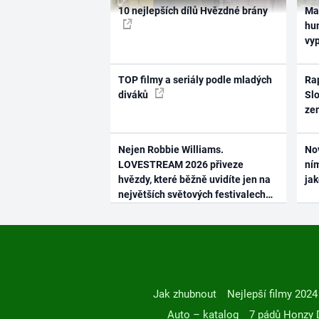
10 nejlepších dílů Hvězdné brány
Ma
hum
vy
TOP filmy a seriály podle mladých
Rap
diváků
Slo
ze
Nejen Robbie Williams.
No
LOVESTREAM 2026 přiveze
ním
hvězdy, které běžně uvidíte jen na
ja
největších světových festivalech
Jak zhubnout
Nejlepší filmy 2024
Auto – katalog
7 pádů Honzy 