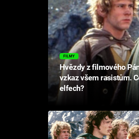
FILMY
Hvězdy z filmového Pán
vzkaz všem rasistům. Co
elfech?