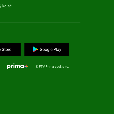
ý koláč
 Store
Google Play
© FTV Prima spol. s r.o.