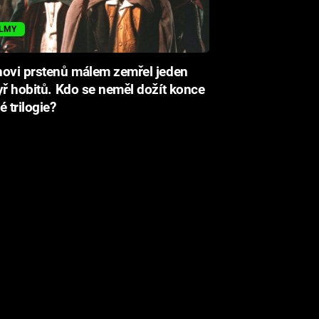
ILMY
ovi prstenů málem zemřel jeden
yř hobitů. Kdo se neměl dožít konce
é trilogie?