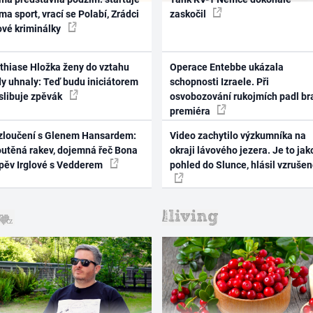
ma sport, vrací se Polabí, Zrádci
zaskočil
ové kriminálky
thiase Hložka ženy do vztahu
Operace Entebbe ukázala
dy uhnaly: Teď budu iniciátorem
schopnosti Izraele. Při
 slibuje zpěvák
osvobozování rukojmích padl br
premiéra
zloučení s Glenem Hansardem:
Video zachytilo výzkumníka na
outěná rakev, dojemná řeč Bona
okraji lávového jezera. Je to jak
zpěv Irglové s Vedderem
pohled do Slunce, hlásil vzruše