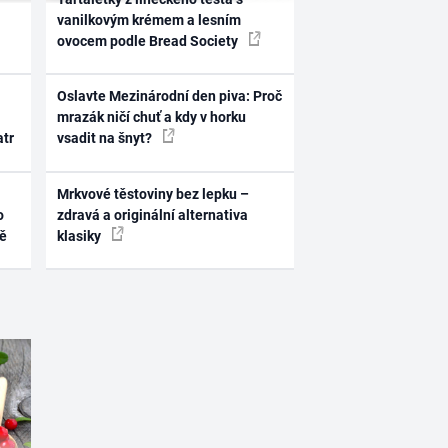
vanilkovým krémem a lesním
ovocem podle Bread Society
Oslavte Mezinárodní den piva: Proč
mrazák ničí chuť a kdy v horku
atr
vsadit na šnyt?
Mrkvové těstoviny bez lepku –
o
zdravá a originální alternativa
ně
klasiky