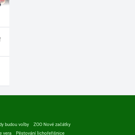
é
dy budou volby
ZOO Nové začátky
e vera
Pěstování lichořeřišnice