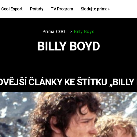
Cool Esport
Pořady
TV Program
Sledujte prima+
Prima COOL
Billy Boyd
Hry
Zábava
BILLY BOYD
MAFIA
ZÁBAVN
GALERI
GTA 6
NEJLEP
VĚJŠÍ ČLÁNKY KE ŠTÍTKU „BILLY
KINGDOM
KOMEDI
COME:
DELIVERANCE
CHUCK
NORRIS
ESPORT
DEADP