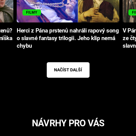
FILMY
F
tenů?
Herci z Pána prstenů nahráli rapový song
V Pán
míška
o slavné fantasy trilogii. Jeho klip nemá
ze čt
chybu
slavn
NAČÍST DALŠÍ
NÁVRHY PRO VÁS