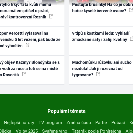
rtyho frky: Táta kvůli mému
Pěstujte brusinky! Na co je dobr
oru málem přišel o práci,
hořce kyselé červené ovoce?
práví kontroverzní Řezník
per Vercetti vyfasoval na
9 tipů s kostkami ledu: Vyhladí
vensku 5 let vězení, pak bude ze
zmačkané šaty i zalijí květiny
mě vyhoštěn
vý objev Kazmy? Blondýnka se s
Muchomůrku růžovku ani sucho
 vodí za ruce a fotí se na místě
nezdolá! Jak ji rozeznat od
ko Rosecká
tygrované?
Populární témata
Nejlepší horory
TV program
Změna času
Partie
Počasí
K
Dědka
Volby 2025
Svařené víno
Tatarák podle Pohlreicha
Alo