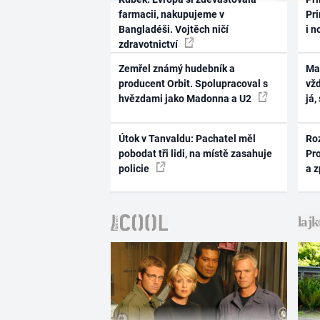
farmacii, nakupujeme v
Pri
Bangladéši. Vojtěch ničí
i n
zdravotnictví
Zemřel známý hudebník a
Ma
producent Orbit. Spolupracoval s
vž
hvězdami jako Madonna a U2
já,
Útok v Tanvaldu: Pachatel měl
Ro
pobodat tři lidi, na místě zasahuje
Pr
policie
a 