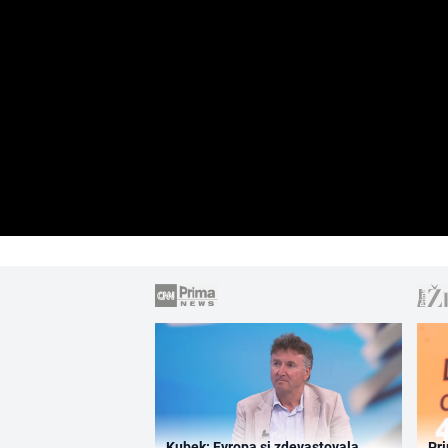
Kubek: Evropa si zdevastovala
Pri