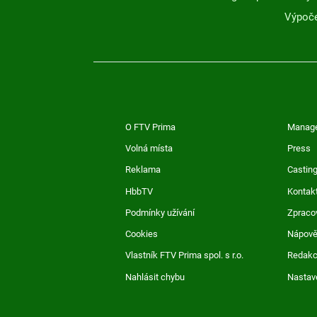
Výpoče
O FTV Prima
Manag
Volná místa
Press
Reklama
Casting
HbbTV
Kontak
Podmínky užívání
Zpraco
Cookies
Nápov
Vlastník FTV Prima spol. s r.o.
Redak
Nahlásit chybu
Nastav