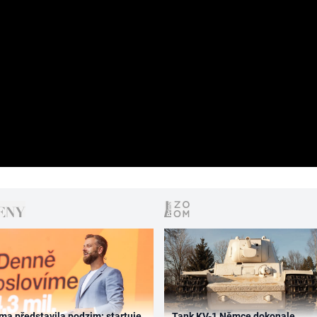
ma představila podzim: startuje
Tank KV-1 Němce dokonale