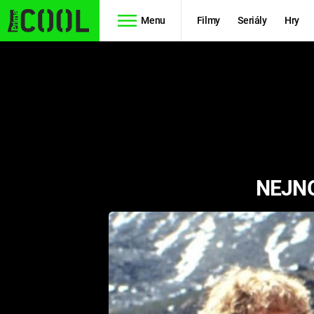
Menu
Filmy
Seriály
Hry
Seriály
Filmy
SIMPSONOVI
STAR WARS
HVĚZDNÁ
AVENGERS
BRÁNA
NEJNO
RYCHLE A
TEORIE
ZBĚSILE 10
VELKÉHO
PREDÁTOR
TŘESKU
FUTURAMA