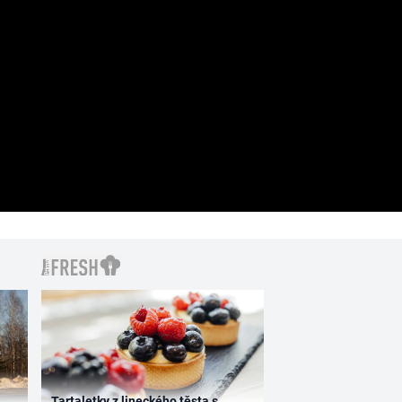
Tartaletky z lineckého těsta s