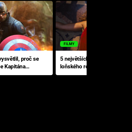
FILMY
ysvětlil, proč se
5 největších propadáků
le Kapitána
loňského roku: Disney na
jediné katastrofě prodělal 200
milionů dolarů