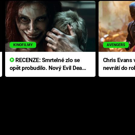
KINOFILMY
AVENGERS
RECENZE: Smrtelné zlo se
Chris Evans v
opět probudilo. Nový Evil Dead
nevrátí do ro
přichází s neodolatelnou
Ameriky
hororovou nabídkou