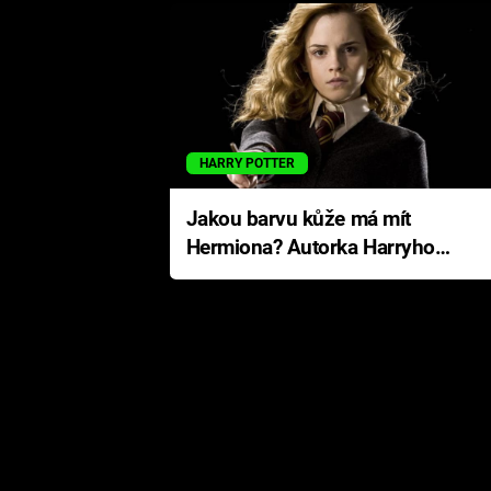
HARRY POTTER
Jakou barvu kůže má mít
Hermiona? Autorka Harryho
Pottera přišla s ráznou
odpovědí