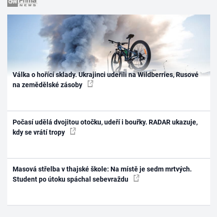
Válka o hořící sklady. Ukrajinci udeřili na Wildberries, Rusové
na zemědělské zásoby
Počasí udělá dvojitou otočku, udeří i bouřky. RADAR ukazuje,
kdy se vrátí tropy
Masová střelba v thajské škole: Na místě je sedm mrtvých.
Student po útoku spáchal sebevraždu