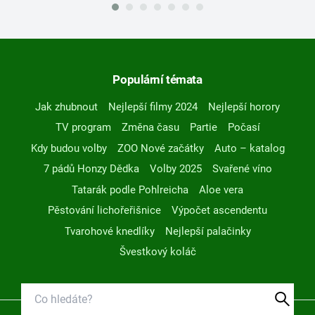
Populární témata
Jak zhubnout
Nejlepší filmy 2024
Nejlepší horory
TV program
Změna času
Partie
Počasí
Kdy budou volby
ZOO Nové začátky
Auto – katalog
7 pádů Honzy Dědka
Volby 2025
Svařené víno
Tatarák podle Pohlreicha
Aloe vera
Pěstování lichořeřišnice
Výpočet ascendentu
Tvarohové knedlíky
Nejlepší palačinky
Švestkový koláč