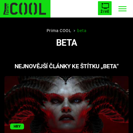
ŽIVĚ
STARHOUSE
BUFFY, PŘEMOŽITELKA UPÍRŮ
Trendy:
Prima COOL
beta
BETA
ESCAPE
PLNEJ KOTEL
AVENGERS 5
NEJNOVĚJŠÍ ČLÁNKY KE ŠTÍTKU „BETA“
Témata
Filmy
Seriály
Hry
HRY