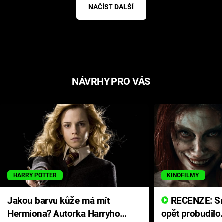
NAČÍST DALŠÍ
NÁVRHY PRO VÁS
HARRY POTTER
KINOFILMY
Jakou barvu kůže má mít
RECENZE: Smrtelné zlo se
Hermiona? Autorka Harryho
opět probudilo