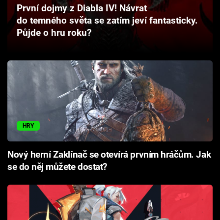
První dojmy z Diabla IV! Návrat
Cool Esport
do temného světa se zatím jeví fantasticky.
Půjde o hru roku?
Pořady
TV Program
Sledujte prima+
Přihlášení
HRY
Sledujte nás
Nový herní Zaklínač se otevírá prvním hráčům. Jak
se do něj můžete dostat?