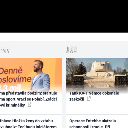
ma představila podzim: startuje
Tank KV-1 Němce dokonale
ma sport, vrací se Polabí, Zrádci
zaskočil
ové kriminálky
thiase Hložka ženy do vztahu
Operace Entebbe ukázala
dy uhnaly: Teď budu iniciátorem
schopnosti Izraele. Při