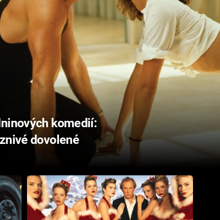
dninových komedií:
áznivé dovolené