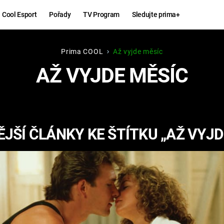
Cool Esport
Pořady
TV Program
Sledujte prima+
Prima COOL
Až vyjde měsíc
Hry
Zábava
AŽ VYJDE MĚSÍC
MAFIA
ZÁBAVN
GALERI
GTA 6
NEJLEP
JŠÍ ČLÁNKY KE ŠTÍTKU „AŽ VYJD
KINGDOM
KOMEDI
COME:
DELIVERANCE
CHUCK
NORRIS
ESPORT
DEADP