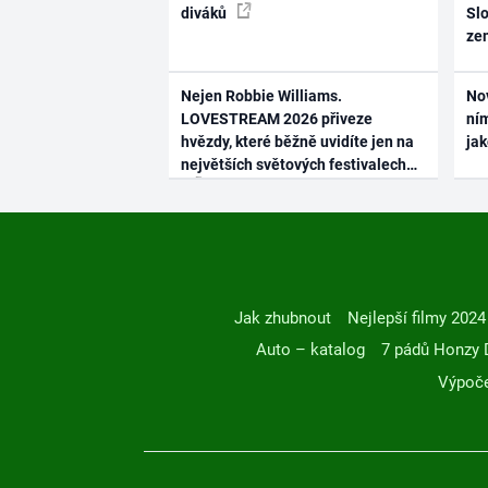
diváků
Slo
ze
Nejen Robbie Williams.
No
LOVESTREAM 2026 přiveze
ním
hvězdy, které běžně uvidíte jen na
ja
největších světových festivalech
Jak zhubnout
Nejlepší filmy 2024
Auto – katalog
7 pádů Honzy 
Výpoče