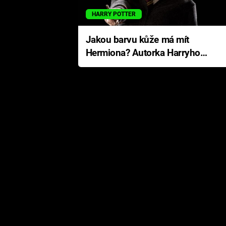
HARRY POTTER
Jakou barvu kůže má mít
Hermiona? Autorka Harryho
Pottera přišla s ráznou
odpovědí