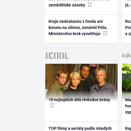
zemědělské zásoby
já,
Kraje nedostanou z fondu ani
Ro
korunu na silnice, oznámil Půta.
Pr
Ministerstvo krok vysvětluje
a 
10 nejlepších dílů Hvězdné brány
Ma
hum
vy
TOP filmy a seriály podle mladých
Rap