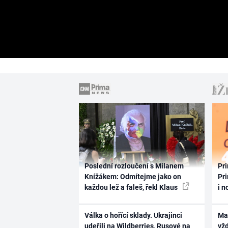
Poslední rozloučení s Milanem
Pri
Knížákem: Odmítejme jako on
Pri
každou lež a faleš, řekl Klaus
i n
Válka o hořící sklady. Ukrajinci
Ma
udeřili na Wildberries, Rusové na
vž