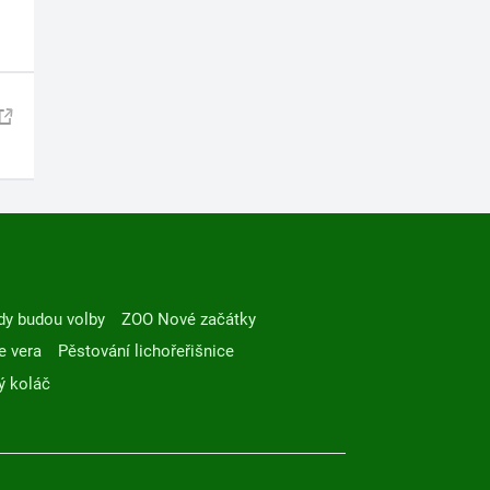
dy budou volby
ZOO Nové začátky
e vera
Pěstování lichořeřišnice
ý koláč