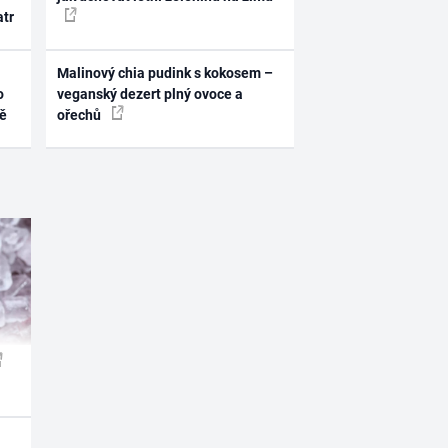
atr
Malinový chia pudink s kokosem –
o
veganský dezert plný ovoce a
ně
ořechů