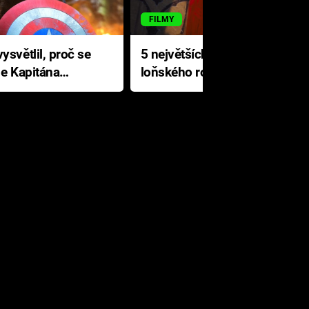
FILMY
ysvětlil, proč se
5 největších propadáků
le Kapitána
loňského roku: Disney na
jediné katastrofě prodělal 200
milionů dolarů