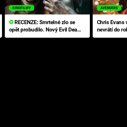
KINOFILMY
AVENGERS
RECENZE: Smrtelné zlo se
Chris Evans v
opět probudilo. Nový Evil Dead
nevrátí do ro
přichází s neodolatelnou
Ameriky
hororovou nabídkou