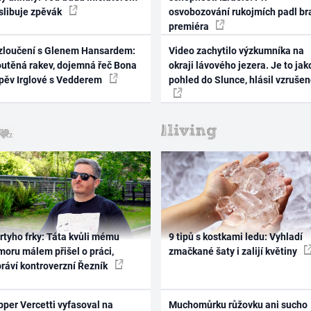
 slibuje zpěvák
osvobozování rukojmích padl br
premiéra
zloučení s Glenem Hansardem:
Video zachytilo výzkumníka na
outěná rakev, dojemná řeč Bona
okraji lávového jezera. Je to jak
zpěv Irglové s Vedderem
pohled do Slunce, hlásil vzruše
rtyho frky: Táta kvůli mému
9 tipů s kostkami ledu: Vyhladí
oru málem přišel o práci,
zmačkané šaty i zalijí květiny
práví kontroverzní Řezník
per Vercetti vyfasoval na
Muchomůrku růžovku ani sucho