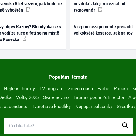
vensku 5 let vězení, pak bude ze
nezdolá! Jak ji rozeznat od
mě vyhoštěn
tygrované?
vý objev Kazmy? Blondýnka se s
V srpnu nezapomeňte přesadit
 vodí za ruce a fotí se na místě
velkokvěté kosatce. Jak na to?
ko Rosecká
Populární témata
Nejlepší horory
TV program
Změna času
Partie
Počasí
K
Dědka
Volby 2025
Svařené víno
Tatarák podle Pohlreicha
Alo
t ascendentu
Tvarohové knedlíky
Nejlepší palačinky
Švestkov