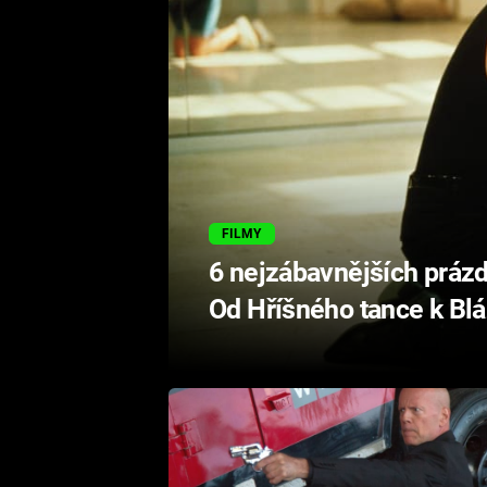
FILMY
6 nejzábavnějších práz
Od Hříšného tance k Bl