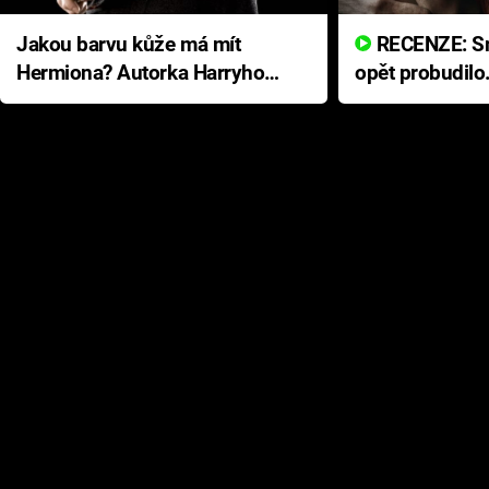
Jakou barvu kůže má mít
RECENZE: Smrtelné zlo se
Hermiona? Autorka Harryho
opět probudilo
Pottera přišla s ráznou
přichází s neo
odpovědí
hororovou nab