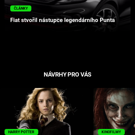
Cool Esport
ČLÁNKY
Fiat stvořil nástupce legendárního Punta
Pořady
TV Program
Sledujte prima+
Přihlášení
NÁVRHY PRO VÁS
Sledujte nás
HARRY POTTER
KINOFILMY