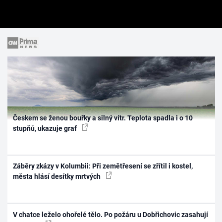
Českem se ženou bouřky a silný vítr. Teplota spadla i o 10
stupňů, ukazuje graf
Záběry zkázy v Kolumbii: Při zemětřesení se zřítil i kostel,
města hlásí desítky mrtvých
V chatce leželo ohořelé tělo. Po požáru u Dobřichovic zasahují