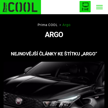
ŽIVĚ
STARHOUSE
BUFFY, PŘEMOŽITELKA UPÍRŮ
Trendy:
Prima COOL
Argo
ARGO
ESCAPE
PLNEJ KOTEL
AVENGERS 5
NEJNOVĚJŠÍ ČLÁNKY KE ŠTÍTKU „ARGO“
Témata
Filmy
Seriály
Hry