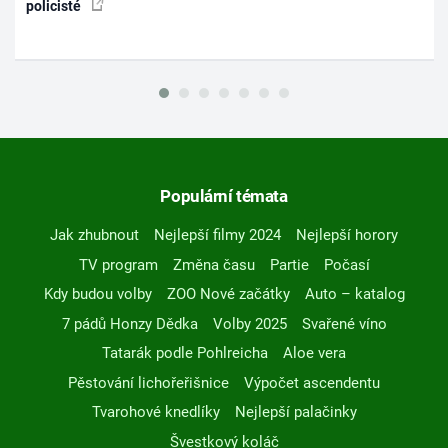
policisté
Populární témata
Jak zhubnout
Nejlepší filmy 2024
Nejlepší horory
TV program
Změna času
Partie
Počasí
Kdy budou volby
ZOO Nové začátky
Auto – katalog
7 pádů Honzy Dědka
Volby 2025
Svařené víno
Tatarák podle Pohlreicha
Aloe vera
Pěstování lichořeřišnice
Výpočet ascendentu
Tvarohové knedlíky
Nejlepší palačinky
Švestkový koláč