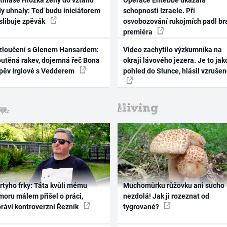
thiase Hložka ženy do vztahu
Operace Entebbe ukázala
dy uhnaly: Teď budu iniciátorem
schopnosti Izraele. Při
 slibuje zpěvák
osvobozování rukojmích padl br
premiéra
zloučení s Glenem Hansardem:
Video zachytilo výzkumníka na
outěná rakev, dojemná řeč Bona
okraji lávového jezera. Je to jak
zpěv Irglové s Vedderem
pohled do Slunce, hlásil vzruše
rtyho frky: Táta kvůli mému
Muchomůrku růžovku ani sucho
oru málem přišel o práci,
nezdolá! Jak ji rozeznat od
práví kontroverzní Řezník
tygrované?