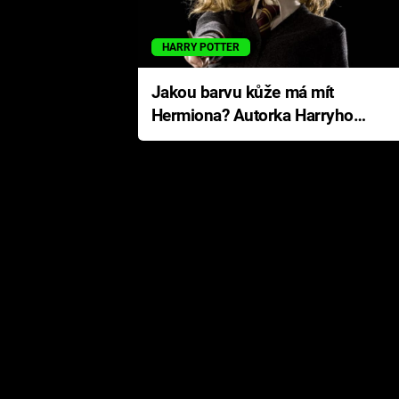
HARRY POTTER
Jakou barvu kůže má mít
Hermiona? Autorka Harryho
Pottera přišla s ráznou
odpovědí