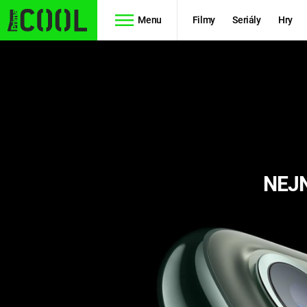
Menu
Filmy
Seriály
Hry
Seriály
Filmy
SIMPSONOVI
STAR WARS
HVĚZDNÁ
AVENGERS
BRÁNA
NEJN
RYCHLE A
TEORIE
ZBĚSILE 10
VELKÉHO
PREDÁTOR
TŘESKU
FUTURAMA