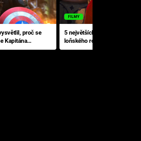
FILMY
ysvětlil, proč se
5 největších propadáků
le Kapitána
loňského roku: Disney na
jediné katastrofě prodělal 200
milionů dolarů