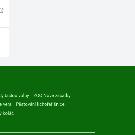
dy budou volby
ZOO Nové začátky
e vera
Pěstování lichořeřišnice
ý koláč