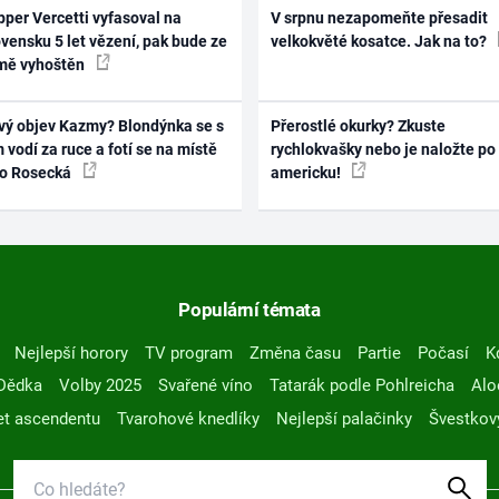
per Vercetti vyfasoval na
V srpnu nezapomeňte přesadit
vensku 5 let vězení, pak bude ze
velkokvěté kosatce. Jak na to?
mě vyhoštěn
vý objev Kazmy? Blondýnka se s
Přerostlé okurky? Zkuste
 vodí za ruce a fotí se na místě
rychlokvašky nebo je naložte po
ko Rosecká
americku!
Populární témata
Nejlepší horory
TV program
Změna času
Partie
Počasí
K
Dědka
Volby 2025
Svařené víno
Tatarák podle Pohlreicha
Alo
t ascendentu
Tvarohové knedlíky
Nejlepší palačinky
Švestkov