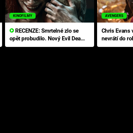
KINOFILMY
AVENGERS
RECENZE: Smrtelné zlo se
Chris Evans v
opět probudilo. Nový Evil Dead
nevrátí do ro
přichází s neodolatelnou
Ameriky
hororovou nabídkou