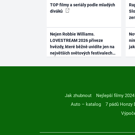
TOP filmy a seriály podle mladých
Rap
diváků
Slo
ze
Nejen Robbie Williams.
No
LOVESTREAM 2026 přiveze
ním
hvězdy, které běžně uvidíte jen na
ja
největších světových festivalech
Jak zhubnout
Nejlepší filmy 2024
Auto – katalog
7 pádů Honzy 
Výpoče