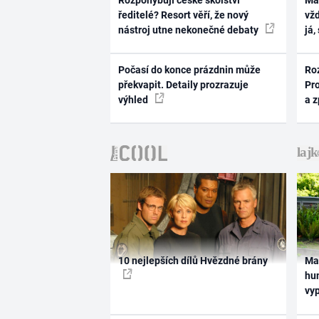
Rozpohybují české školství
Ma
ředitelé? Resort věří, že nový
vž
nástroj utne nekonečné debaty
já,
Počasí do konce prázdnin může
Ro
překvapit. Detaily prozrazuje
Pr
výhled
a 
10 nejlepších dílů Hvězdné brány
Ma
hum
vy