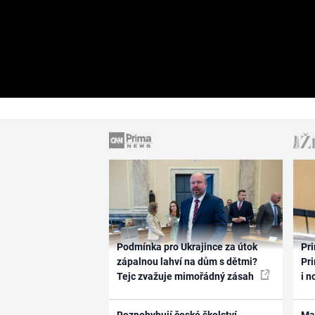
Podmínka pro Ukrajince za útok
Pri
zápalnou lahví na dům s dětmi?
Pri
Tejc zvažuje mimořádný zásah
i n