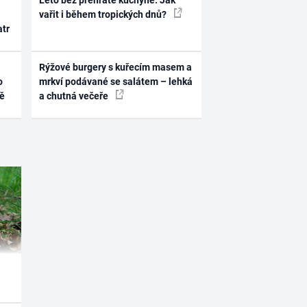
Léto bez přehřáté kuchyně. Jak
vařit i během tropických dnů?
atr
Rýžové burgery s kuřecím masem a
o
mrkví podávané se salátem – lehká
ně
a chutná večeře