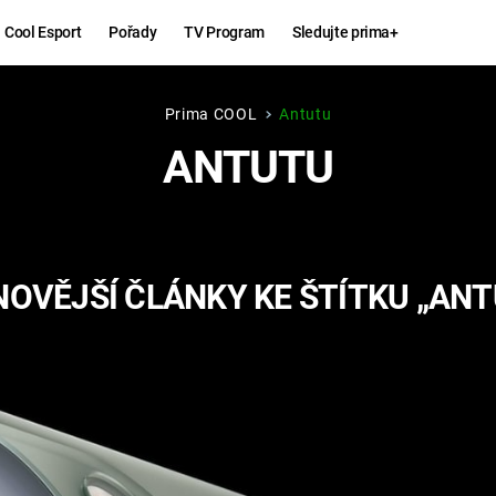
Cool Esport
Pořady
TV Program
Sledujte prima+
Prima COOL
Antutu
Hry
Zábava
ANTUTU
MAFIA
ZÁBAVN
GALERI
GTA 6
NEJLEP
OVĚJŠÍ ČLÁNKY KE ŠTÍTKU „AN
KINGDOM
KOMEDI
COME:
DELIVERANCE
CHUCK
NORRIS
ESPORT
DEADP