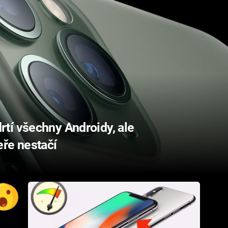
tí všechny Androidy, ale
eře nestačí