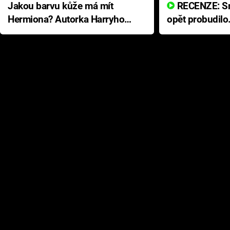
Jakou barvu kůže má mít
RECENZE: Smrtelné zlo se
Hermiona? Autorka Harryho
opět probudilo
Pottera přišla s ráznou
přichází s neo
odpovědí
hororovou nab