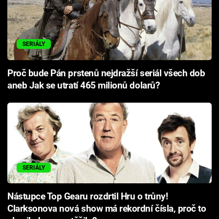
SERIÁLY
Proč bude Pán prstenů nejdražší seriál všech dob
aneb Jak se utratí 465 milionů dolarů?
SERIÁLY
Nástupce Top Gearu rozdrtil Hru o trůny!
Clarksonova nová show má rekordní čísla, proč to