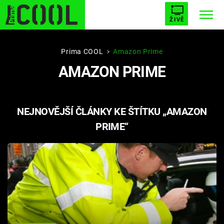
ŽIVĚ
STARHOUSE
BUFFY, PŘEMOŽITELKA UPÍRŮ
Trendy:
Prima COOL
Amazon Prime
AMAZON PRIME
ESCAPE
PLNEJ KOTEL
AVENGERS 5
NEJNOVĚJŠÍ ČLÁNKY KE ŠTÍTKU „AMAZON
PRIME“
Témata
Filmy
Seriály
Hry