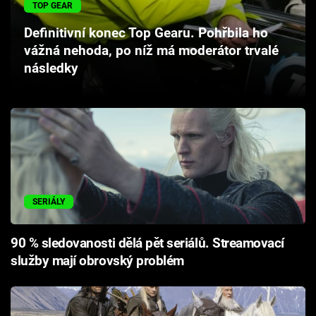
TOP GEAR
Cool Esport
Definitivní konec Top Gearu. Pohřbila ho
Pořady
vážná nehoda, po níž má moderátor trvalé
následky
TV Program
Sledujte prima+
Přihlášení
SERIÁLY
Sledujte nás
90 % sledovanosti dělá pět seriálů. Streamovací
služby mají obrovský problém