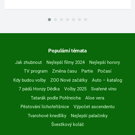
Populární témata
Jak zhubnout
Nejlepší filmy 2024
Nejlepší horory
TV program
Změna času
Partie
Počasí
Kdy budou volby
ZOO Nové začátky
Auto – katalog
7 pádů Honzy Dědka
Volby 2025
Svařené víno
Tatarák podle Pohlreicha
Aloe vera
Pěstování lichořeřišnice
Výpočet ascendentu
Tvarohové knedlíky
Nejlepší palačinky
Švestkový koláč