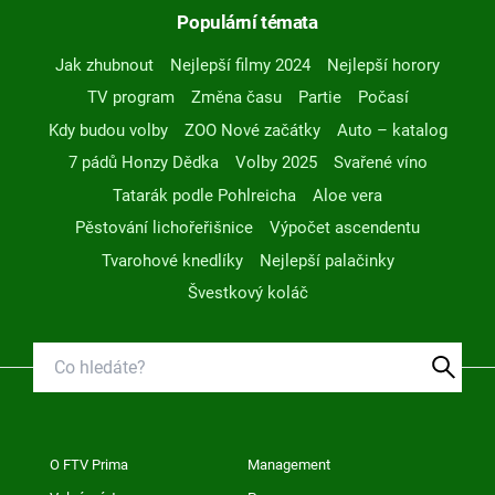
Populární témata
Jak zhubnout
Nejlepší filmy 2024
Nejlepší horory
TV program
Změna času
Partie
Počasí
Kdy budou volby
ZOO Nové začátky
Auto – katalog
7 pádů Honzy Dědka
Volby 2025
Svařené víno
Tatarák podle Pohlreicha
Aloe vera
Pěstování lichořeřišnice
Výpočet ascendentu
Tvarohové knedlíky
Nejlepší palačinky
Švestkový koláč
O FTV Prima
Management