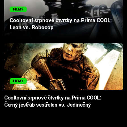
Cool Esport
FILMY
Pořady
Cooltovní srpnové čtvrtky na Prima COOL:
Leon vs. Robocop
TV Program
Sledujte prima+
Přihlášení
FILMY
Sledujte nás
Cooltovní srpnové čtvrtky na Prima COOL:
Černý jestřáb sestřelen vs. Jedinečný