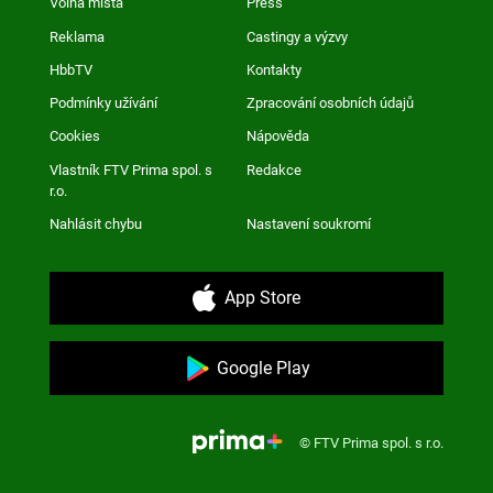
Volná místa
Press
Reklama
Castingy a výzvy
HbbTV
Kontakty
Podmínky užívání
Zpracování osobních údajů
Cookies
Nápověda
Vlastník FTV Prima spol. s
Redakce
r.o.
Nahlásit chybu
Nastavení soukromí
App Store
Google Play
© FTV Prima spol. s r.o.