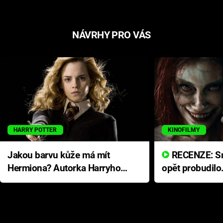
NÁVRHY PRO VÁS
HARRY POTTER
KINOFILMY
Jakou barvu kůže má mít
RECENZE: Smrtelné zlo se
Hermiona? Autorka Harryho
opět probudilo
Pottera přišla s ráznou
přichází s neo
odpovědí
hororovou nab