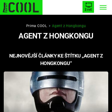
ŽIVĚ
STARHOUSE
BUFFY, PŘEMOŽITELKA UPÍRŮ
Trendy:
Prima COOL
Agent z Hongkongu
AGENT Z HONGKONGU
ESCAPE
PLNEJ KOTEL
AVENGERS 5
NEJNOVĚJŠÍ ČLÁNKY KE ŠTÍTKU „AGENT Z
HONGKONGU“
Témata
Filmy
Seriály
Hry