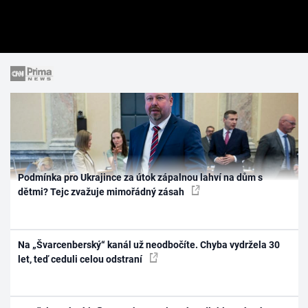
Podmínka pro Ukrajince za útok zápalnou lahví na dům s
dětmi? Tejc zvažuje mimořádný zásah
Na „Švarcenberský“ kanál už neodbočíte. Chyba vydržela 30
let, teď ceduli celou odstraní