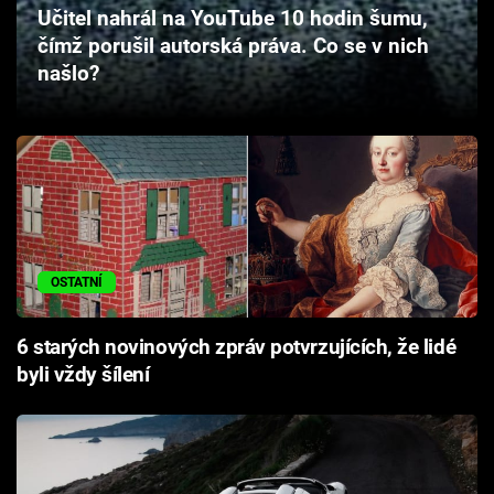
Učitel nahrál na YouTube 10 hodin šumu,
Cool Esport
čímž porušil autorská práva. Co se v nich
našlo?
Pořady
TV Program
Sledujte prima+
Přihlášení
OSTATNÍ
Sledujte nás
6 starých novinových zpráv potvrzujících, že lidé
byli vždy šílení