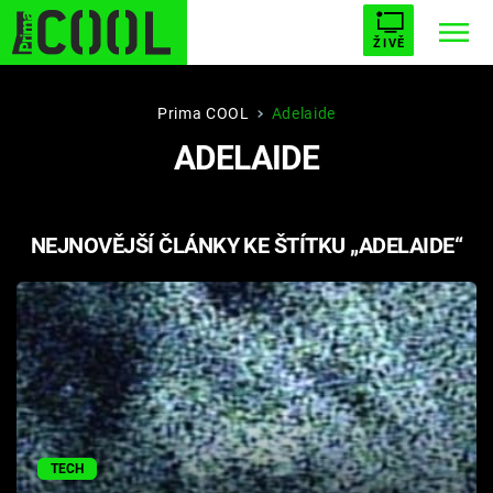
ŽIVĚ
STARHOUSE
BUFFY, PŘEMOŽITELKA UPÍRŮ
Trendy:
Prima COOL
Adelaide
ADELAIDE
ESCAPE
PLNEJ KOTEL
AVENGERS 5
NEJNOVĚJŠÍ ČLÁNKY KE ŠTÍTKU „ADELAIDE“
Témata
Filmy
Seriály
Hry
TECH