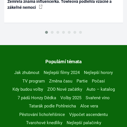
Zemřela známá influencerka. Towleová podlehla vzácné a
zákeřné nemoci
Populární témata
Jak zhubnout
Nejlepší filmy 2024
Nejlepší horory
TV program
Změna času
Partie
Počasí
Kdy budou volby
ZOO Nové začátky
Auto – katalog
7 pádů Honzy Dědka
Volby 2025
Svařené víno
Tatarák podle Pohlreicha
Aloe vera
Pěstování lichořeřišnice
Výpočet ascendentu
Tvarohové knedlíky
Nejlepší palačinky