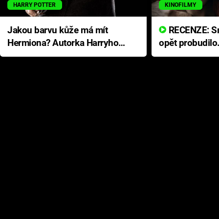
HARRY POTTER
KINOFILMY
Jakou barvu kůže má mít
RECENZE: Smrtelné zlo se
Hermiona? Autorka Harryho
opět probudilo
Pottera přišla s ráznou
přichází s neo
odpovědí
hororovou nab