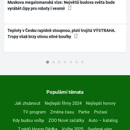
Muskova megalomanská vize: Největší budova světa bude
vyrábět čipy pro roboty i vesmír
Teploty v Česku rapidně stoupnou, platí trojitá VÝSTRAHA.
Tropy však brzy utnou silné bouřky
Populární témata
Jak zhubnout
Nejlepší filmy 2024
Nejlepší horory
TV program
Změna času
Partie
Počasí
Kdy budou volby
ZOO Nové začátky
Auto – katalog
7 pádů Honzy Dědka
Volby 2025
Svařené víno