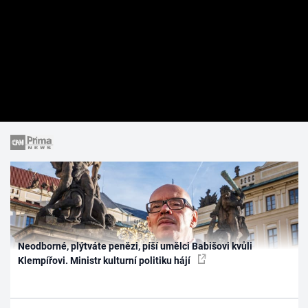
Neodborné, plýtváte penězi, píší umělci Babišovi kvůli
Klempířovi. Ministr kulturní politiku hájí