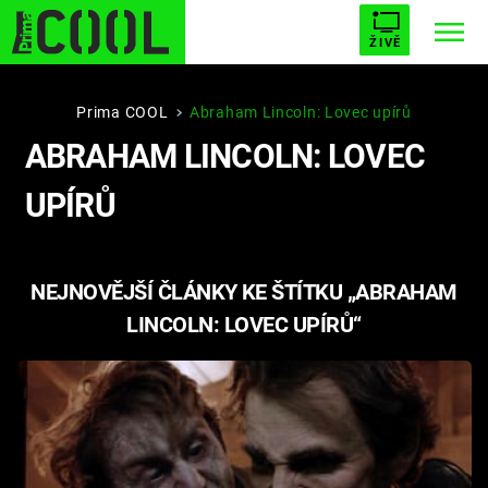
ŽIVĚ
STARHOUSE
BUFFY, PŘEMOŽITELKA UPÍRŮ
Trendy:
Prima COOL
Abraham Lincoln: Lovec upírů
ABRAHAM LINCOLN: LOVEC
ESCAPE
PLNEJ KOTEL
AVENGERS 5
UPÍRŮ
NEJNOVĚJŠÍ ČLÁNKY KE ŠTÍTKU „ABRAHAM
Témata
LINCOLN: LOVEC UPÍRŮ“
Filmy
Seriály
Hry