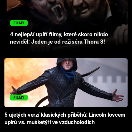
Cool Esport
Pořady
FILMY
4 nejlepší upíří filmy, které skoro nikdo
TV Program
neviděl: Jeden je od režiséra Thora 3!
Sledujte prima+
Přihlášení
Sledujte nás
FILMY
5 ujetých verzí klasických příběhů: Lincoln lovcem
upírů vs. mušketýři ve vzducholodích