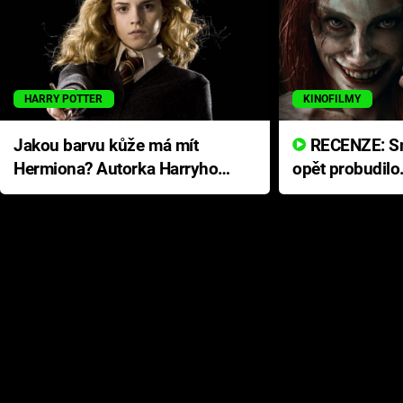
HARRY POTTER
KINOFILMY
Jakou barvu kůže má mít
RECENZE: Smrtelné zlo se
Hermiona? Autorka Harryho
opět probudilo
Pottera přišla s ráznou
přichází s neo
odpovědí
hororovou nab