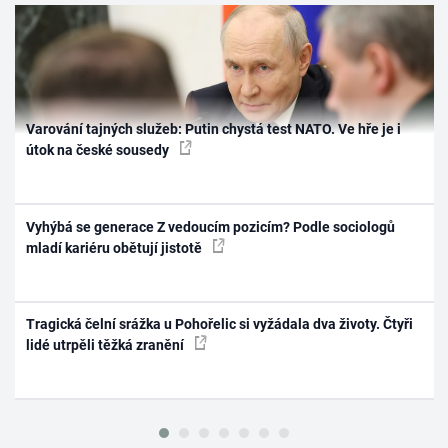
Varování tajných služeb: Putin chystá test NATO. Ve hře je i
útok na české sousedy
Vyhýbá se generace Z vedoucím pozicím? Podle sociologů
mladí kariéru obětují jistotě
Tragická čelní srážka u Pohořelic si vyžádala dva životy. Čtyři
lidé utrpěli těžká zranění