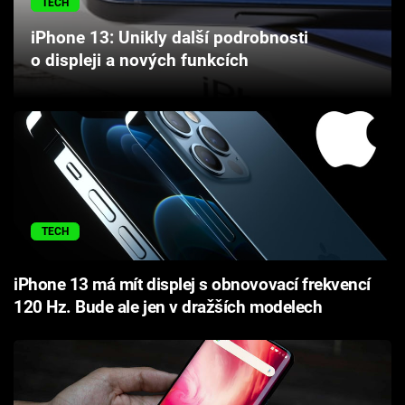
TECH
Cool Esport
iPhone 13: Unikly další podrobnosti
o displeji a nových funkcích
Pořady
TV Program
Sledujte prima+
Přihlášení
TECH
Sledujte nás
iPhone 13 má mít displej s obnovovací frekvencí
120 Hz. Bude ale jen v dražších modelech