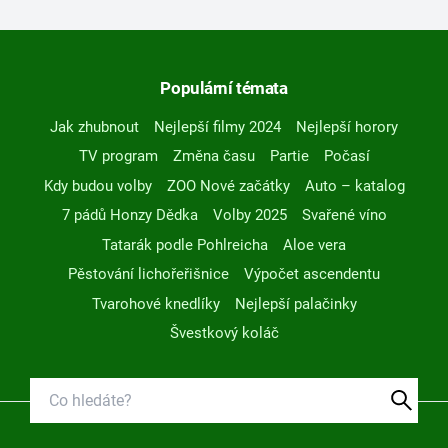
Populární témata
Jak zhubnout
Nejlepší filmy 2024
Nejlepší horory
TV program
Změna času
Partie
Počasí
Kdy budou volby
ZOO Nové začátky
Auto – katalog
7 pádů Honzy Dědka
Volby 2025
Svařené víno
Tatarák podle Pohlreicha
Aloe vera
Pěstování lichořeřišnice
Výpočet ascendentu
Tvarohové knedlíky
Nejlepší palačinky
Švestkový koláč