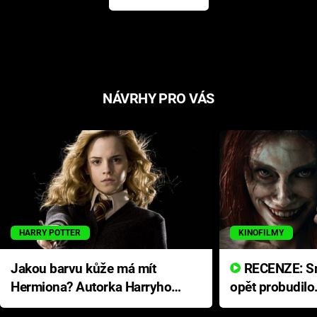
NÁVRHY PRO VÁS
HARRY POTTER
KINOFILMY
Jakou barvu kůže má mít
RECENZE: Smrtelné zlo se
Hermiona? Autorka Harryho
opět probudilo
Pottera přišla s ráznou
přichází s neo