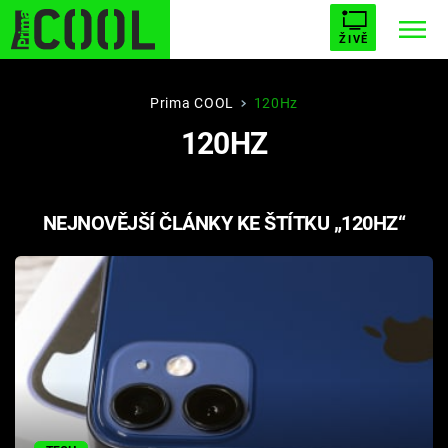
ŽIVĚ
STARHOUSE
BUFFY, PŘEMOŽITELKA UPÍRŮ
Trendy:
Prima COOL
120Hz
120HZ
ESCAPE
PLNEJ KOTEL
AVENGERS 5
NEJNOVĚJŠÍ ČLÁNKY KE ŠTÍTKU „120HZ“
Témata
Filmy
Seriály
Hry